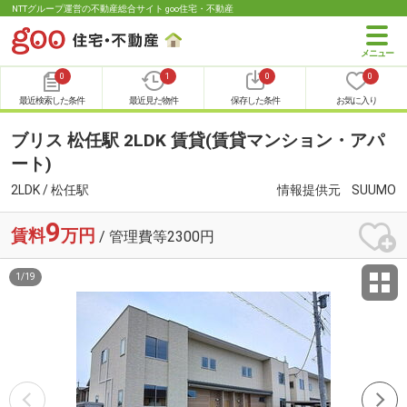
NTTグループ運営の不動産総合サイト goo住宅・不動産
0
1
0
0
最近検索した条件
最近見た物件
保存した条件
お気に入り
ブリス 松任駅 2LDK 賃貸(賃貸マンション・アパ
ート)
2LDK / 松任駅
情報提供元
SUUMO
9
賃料
万円
/ 管理費等2300円
1
/
19