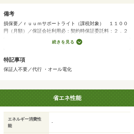
備考
損保要／ｒｕｕｍサポートライト（課税対象） １１００
円（月額）／保証会社利用必：契約時保証委託料：２．２
万／月額保証委託料：賃料総額の２．２％又は５．５％
続きを見る
※ペット可は２．５万／２．５％／［退去時費用 退去費
用実費精算※故意・過失等別途実費］更新事務手数料 ２
特記事項
２，０００円がかかります。鍵セット費３，３００円（税
込）が必要となります。 保証会社：ハウスリーブ株式会
保証人不要／代行 ・オール電化
社／バストイレ別／エアコン／クロゼット／フローリング
／シャワー付洗面台／ＴＶインターホン／浴室乾燥機／室
内洗濯置／シューズボックス／システムキッチン／追焚機
省エネ性能
能浴室／温水洗浄便座／洗面所独立／駐輪場／対面式キッ
チン／防犯カメラ／ＩＨクッキングヒーター／照明付／ウ
ォークインクロゼット／保証人不要／敷金１ヶ月／オール
エネルギー消費性
電化／物置／ネット使用料不要／築２年以内／２４時間換
-
能
気システム／複層ガラス／築３年以内／トイレ未使用／築