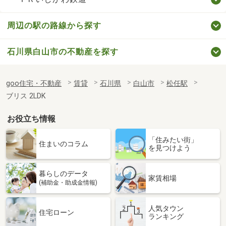
周辺の駅の路線から探す
石川県白山市の不動産を探す
goo住宅・不動産
賃貸
石川県
白山市
松任駅
ブリス 2LDK
お役立ち情報
「住みたい街」
住まいのコラム
を見つけよう
暮らしのデータ
家賃相場
(補助金・助成金情報)
人気タウン
住宅ローン
ランキング