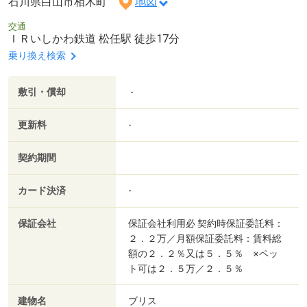
石川県白山市相木町
地図
交通
ＩＲいしかわ鉄道 松任駅 徒歩17分
乗り換え検索
敷引・償却
-
更新料
-
契約期間
カード決済
-
保証会社
保証会社利用必 契約時保証委託料：
２．２万／月額保証委託料：賃料総
額の２．２％又は５．５％ ※ペッ
ト可は２．５万／２．５％
建物名
ブリス