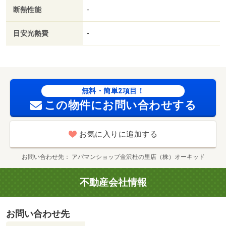
５年以内／ＢＳ／礼金１ヶ月／保証会社利用可／松任駅
断熱性能
-
（その他）まで１０００ｍ／スギ薬局 相木店（ドラッグ
ストア）まで４００ｍ／ホームプラザナフコ松任店（ホー
目安光熱費
-
ムセンター）まで９００ｍ／大阪屋ショップ 松任相木店
（スーパー）まで６００ｍ／ココス 松任相木店（飲食
店）まで９００ｍ／８番らーめん 松任駅北口店（飲食
店）まで９００ｍ/賃貸戸数:4戸
無料・簡単2項目！
この物件にお問い合わせする
お気に入りに追加する
お問い合わせ先
アパマンショップ金沢杜の里店（株）オーキッド
不動産会社情報
お問い合わせ先