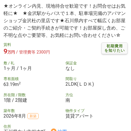
★オンライン内見、現地待合せ歓迎です！お問合せはお気
軽に★ ★金沢駅からバスで１本、駐車場完備のアパマン
ショップ金沢杜の里店です★石川県内すべて幅広くお部屋
のご紹介・ご契約手続きが可能です！お部屋探し含め、ご
不明な点やご要望等、お気軽にお問い合わせください☆
賃料
初期費用
9
を知りたい
/ 管理費等 2300円
万円
敷 / 礼
保証金
1ヶ月 / 1ヶ月
なし
専有面積
間取り
2
2LDK(ＬＤＫ)
63.19m
所在階 / 階数
方位
1階 / 2階建
南
築年数
物件タイプ
2026年8月
賃貸アパート
新築
住所