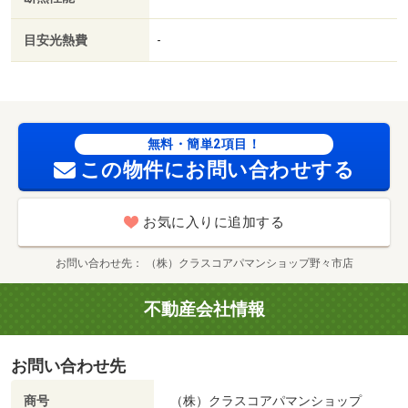
まで１０００ｍ／スギ薬局 相木店（ドラッグストア）ま
で４００ｍ／大阪屋ショップ 松任相木店（スーパー）ま
目安光熱費
-
で６００ｍ／ココス 松任相木店（飲食店）まで９００ｍ
／ホームプラザナフコ松任店（ホームセンター）まで９０
０ｍ／８番らーめん 松任駅北口店（飲食店）まで９００
ｍ/賃貸戸数:8戸
無料・簡単2項目！
この物件にお問い合わせする
お気に入りに追加する
お問い合わせ先
（株）クラスコアパマンショップ野々市店
不動産会社情報
お問い合わせ先
商号
（株）クラスコアパマンショップ