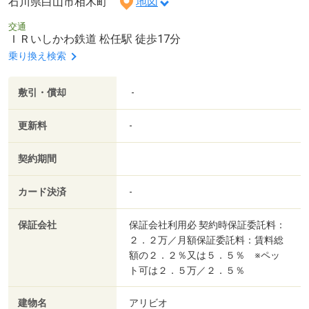
石川県白山市相木町
地図
交通
ＩＲいしかわ鉄道 松任駅 徒歩17分
乗り換え検索
敷引・償却
-
更新料
-
契約期間
カード決済
-
保証会社
保証会社利用必 契約時保証委託料：
２．２万／月額保証委託料：賃料総
額の２．２％又は５．５％ ※ペッ
ト可は２．５万／２．５％
建物名
アリビオ