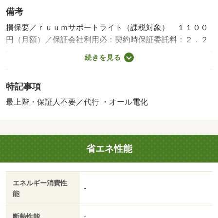
備考
損保要／ｒｕｕｍサポートライト（課税対象） １１００
円（月額）／保証会社利用必：契約時保証委託料：２．２
万／月額保証委託料：賃料総額の２．２％又は５．５％
続きを見る
※ペット可は２．５万／２．５％／［退去時費用 退去費
用実費精算※故意・過失等別途実費］更新事務手数料 ２
特記事項
２，０００円がかかります。鍵セット費３，３００円（税
込）が必要となります。 保証会社：ハウスリーブ株式会
最上階・保証人不要／代行 ・オール電化
社／バストイレ別／エアコン／クロゼット／フローリング
／シャワー付洗面台／ＴＶインターホン／浴室乾燥機／室
内洗濯置／シューズボックス／システムキッチン／追焚機
省エネ性能
能浴室／温水洗浄便座／洗面所独立／駐輪場／最上階／防
犯カメラ／ＩＨクッキングヒーター／照明付／ウォークイ
ンクロゼット／保証人不要／敷金１ヶ月／オール電化／物
エネルギー消費性
置／ネット使用料不要／築２年以内／２４時間換気システ
-
能
ム／複層ガラス／築３年以内／トイレ未使用／築５年以内
／ＢＳ／礼金１ヶ月／保証会社利用可／松任駅（その他）
断熱性能
-