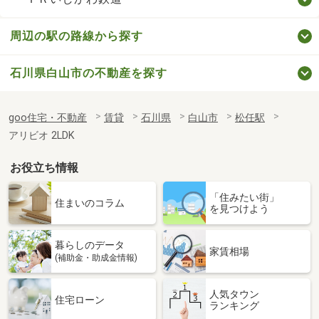
周辺の駅の路線から探す
石川県白山市の不動産を探す
goo住宅・不動産
賃貸
石川県
白山市
松任駅
アリビオ 2LDK
お役立ち情報
「住みたい街」
住まいのコラム
を見つけよう
暮らしのデータ
家賃相場
(補助金・助成金情報)
人気タウン
住宅ローン
ランキング