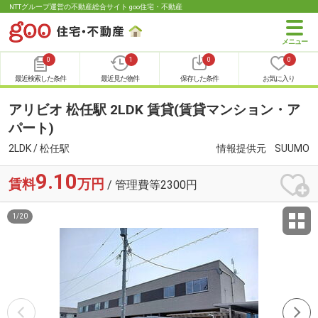
NTTグループ運営の不動産総合サイト goo住宅・不動産
0
1
0
0
最近検索した条件
最近見た物件
保存した条件
お気に入り
アリビオ 松任駅 2LDK 賃貸(賃貸マンション・ア
パート)
2LDK / 松任駅
情報提供元
SUUMO
9.10
賃料
万円
/ 管理費等2300円
1
/
20