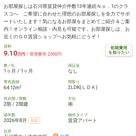
お部屋探しは石川県賃貸仲介件数13年連続Ｎｏ．1のクラ
スコへ ご希望に合わせた理想のお部屋探しを全力でサポ
ートいたします！気になるお部屋をまとめてご紹介＆ご案
内！オンライン相談・内見も可能です。お部屋探しは、お
近くのＧＯ賃貸ショップへお気軽にどうぞ！
賃料
初期費用
9.10
を知りたい
/ 管理費等 2300円
万円
敷 / 礼
保証金
1ヶ月 / 1ヶ月
なし
専有面積
間取り
2
2LDK(ＬＤＫ)
64.12m
所在階 / 階数
方位
2階 / 2階建
南
築年数
物件タイプ
2026年8月
賃貸アパート
新築
住所