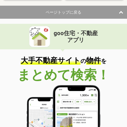
ページトップに戻る
goo住宅・不動産
アプリ
大手不動産サイト
物件
の
を
まとめて検索！