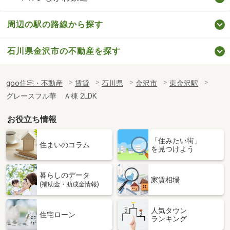
周辺の駅の路線から探す
石川県金沢市の不動産を探す
goo住宅・不動産
賃貸
石川県
金沢市
東金沢駅
グレースフル華 Ａ棟 2LDK
お役立ち情報
「住みたい街」
住まいのコラム
を見つけよう
暮らしのデータ
家賃相場
(補助金・助成金情報)
人気タウン
住宅ローン
ランキング