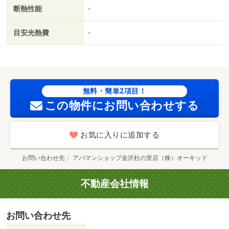
金１ヶ月／保証会社利用可／ファミリーマート金沢小坂町
断熱性能
-
店（コンビニ）まで７６ｍ／クスリのアオキ 小坂北店
（ドラッグストア）まで１７６ｍ／浅ノ川総合病院（病
目安光熱費
-
院）まで３５８ｍ／１００円ショップセリア金沢ゆいの里
店（その他）まで１２７１ｍ／バロー金沢ゆいの里店（ス
ーパー）まで１２６０ｍ/賃貸戸数:12戸
無料・簡単2項目！
この物件にお問い合わせする
お気に入りに追加する
お問い合わせ先
アパマンショップ金沢杜の里店（株）オーキッド
不動産会社情報
お問い合わせ先