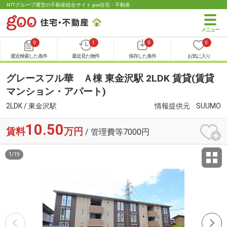
NTTグループ運営の不動産総合サイト goo住宅・不動産
0
1
0
0
最近検索した条件
最近見た物件
保存した条件
お気に入り
グレースフル華 Ａ棟 東金沢駅 2LDK 賃貸(賃貸
マンション・アパート)
2LDK / 東金沢駅
情報提供元
SUUMO
10.50
賃料
万円
/ 管理費等7000円
1
/
19