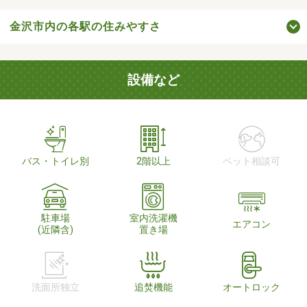
金沢市内の各駅の住みやすさ
設備など
バス・トイレ別
2階以上
ペット相談可
駐車場
室内洗濯機
エアコン
(近隣含)
置き場
洗面所独立
追焚機能
オートロック