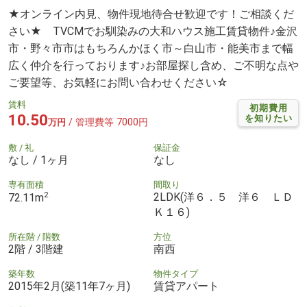
★オンライン内見、物件現地待合せ歓迎です！ご相談くだ
さい★ TVCMでお馴染みの大和ハウス施工賃貸物件♪金沢
市・野々市市はもちろんかほく市～白山市・能美市まで幅
広く仲介を行っております♪お部屋探し含め、ご不明な点や
ご要望等、お気軽にお問い合わせください☆
賃料
初期費用
10.50
を知りたい
/ 管理費等 7000円
万円
敷 / 礼
保証金
なし / 1ヶ月
なし
専有面積
間取り
2
2LDK(洋６．５ 洋６ ＬＤ
72.11m
Ｋ１６)
所在階 / 階数
方位
2階 / 3階建
南西
築年数
物件タイプ
2015年2月(築11年7ヶ月)
賃貸アパート