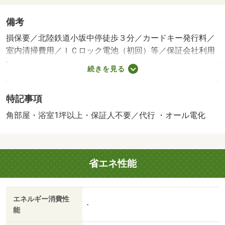
備考
損保要／北陸鉄道小坂中停徒歩３分／カードキー発行料／
室内清掃費用／ＩＣロック電池（初回）等／保証会社利用
必：機関保証加入必須。初回保証料３５０００円、月額保
続きを見る
証料賃料等総額の１％＋８００円／月（その他商品あり）
／［退去時費用 退去費用実費精算※故意・過失等別途実
特記事項
費］ルームクリーニング料金にエアコンクリーニング費用
を含みます。 保証会社：株式会社イントラスト／バスト
角部屋・浴室1坪以上・保証人不要／代行 ・オール電化
イレ別／バルコニー／エアコン／フローリング／シャワー
付洗面台／ＴＶインターホン／オートロック／室内洗濯置
／シューズボックス／追焚機能浴室／角住戸／温水洗浄便
省エネ性能
座／駐輪場／宅配ボックス／敷金不要／対面式キッチン／
ＩＨクッキングヒーター／照明付／全居室洋室／ウォーク
インクロゼット／保証人不要／オール電化／ＬＤＫ１５畳
エネルギー消費性
以上／ネット使用料不要／浴室１坪以上／セキュリティ会
-
能
社加入済／ＬＤＫ１２畳以上／全居室６畳以上／ＢＳ／礼