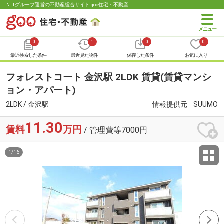
NTTグループ運営の不動産総合サイト goo住宅・不動産
0
1
0
0
最近検索した条件
最近見た物件
保存した条件
お気に入り
フォレストコート 金沢駅 2LDK 賃貸(賃貸マンシ
ョン・アパート)
2LDK / 金沢駅
情報提供元
SUUMO
11.30
賃料
万円
/ 管理費等7000円
1
/
16