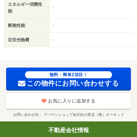
エネルギー消費性
人不要／オール電化／２沿線利用可／ネット使用料不要／
-
能
浴室１坪以上／２駅利用可／駅徒歩１０分以内／セキュリ
ティ会社加入済／ＬＤＫ１２畳以上／ＢＳ／礼金１ヶ月／
断熱性能
-
保証会社利用可／ローソン金沢諸江町店（コンビニ）まで
３４６ｍ／（株）平和堂／アル・プラザ金沢（スーパー）
目安光熱費
-
まで１２８１ｍ/賃貸戸数:9戸
無料・簡単2項目！
この物件にお問い合わせする
お気に入りに追加する
お問い合わせ先
アパマンショップ金沢杜の里店（株）オーキッド
不動産会社情報