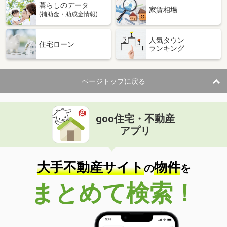
暮らしのデータ
家賃相場
(補助金・助成金情報)
人気タウン
住宅ローン
ランキング
ページトップに戻る
goo住宅・不動産
アプリ
大手不動産サイト
物件
の
を
まとめて検索！