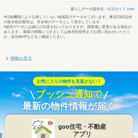
暮らしデータ提供元：
生活ガイド.com
※行政機関により公表していない地域及びデータがございます。東京23区以外
の政令指定都市は、市全体のデータとして表示しています。
※提供データには細心の注意を払っておりますが、調査後に変更がある場合が
あります。 最新の情報につきましては各市区役所までお問い合わせいただく
か、自治体HPなどをご確認ください。
情報の見方
お気に入りの物件を見逃さない！
プッシュ通知で
最新の物件情報が届く
goo住宅・不動産
アプリ