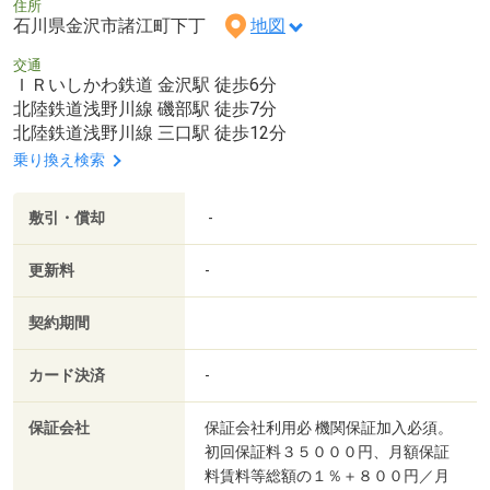
住所
石川県金沢市諸江町下丁
地図
交通
ＩＲいしかわ鉄道 金沢駅 徒歩6分
北陸鉄道浅野川線 磯部駅 徒歩7分
北陸鉄道浅野川線 三口駅 徒歩12分
乗り換え検索
敷引・償却
-
更新料
-
契約期間
カード決済
-
保証会社
保証会社利用必 機関保証加入必須。
初回保証料３５０００円、月額保証
料賃料等総額の１％＋８００円／月