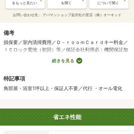
をもっと見たい
を聞く
について聞く
お問い合わせ先
アパマンショップ金沢杜の里店（株）オーキッド
備考
損保要／室内清掃費用／Ｄ－ｒｏｏｍＣａｒｄキー料金／
ＩＣロック電池（初回）等／保証会社利用必：機関保証加
入必須。初回保証料３５０００円、月額保証料賃料等総額
続きを見る
の１％＋８００円／月（その他商品あり）／［退去時費
用 退去費用実費精算※故意・過失等別途実費］ルームク
特記事項
リーニング料金にエアコンクリーニング費用を含みま
す。 保証会社：株式会社イントラスト／バストイレ別／
角部屋・浴室1坪以上・保証人不要／代行 ・オール電化
バルコニー／エアコン／クロゼット／フローリング／シャ
ワー付洗面台／ＴＶインターホン／オートロック／室内洗
濯置／シューズボックス／システムキッチン／追焚機能浴
省エネ性能
室／角住戸／温水洗浄便座／駐輪場／宅配ボックス／即入
居可／敷金不要／対面式キッチン／ＩＨクッキングヒータ
ー／照明付／全居室洋室／ウォークインクロゼット／保証