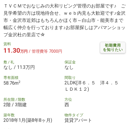
ＴＶＣＭでおなじみの大和リビング管理のお部屋です♪ ご
見学希望の方は現地待合せ、ｗｅｂ内見も大歓迎です♪金沢
市・金沢市近郊はもちろんかほく市～白山市・能美市まで
幅広く仲介を行っております♪お部屋探しはアパマンショッ
プ金沢杜の里店で☆
賃料
初期費用
11.30
を知りたい
/ 管理費等 7000円
万円
敷 / 礼
保証金
なし / 11.3万円
なし
専有面積
間取り
2
2LDK(洋６．５ 洋４．５
58.76m
ＬＤＫ１２)
所在階 / 階数
方位
2階 / 3階建
西
築年数
物件タイプ
2018年1月(築8年8ヶ月)
賃貸アパート