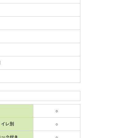
日
○
トイレ別
○
ロック付き
○