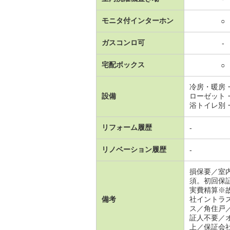
モニタ付インターホン
○
ガスコンロ可
-
宅配ボックス
○
冷房・暖房
設備
ローゼット
浴トイレ別
リフォーム履歴
-
リノベーション履歴
-
損保要／室
須。初回保
実費精算※
備考
社イントラ
ス／角住戸
証人不要／
上／保証会