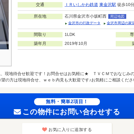
交通
ＩＲいしかわ鉄道
東金沢駅
徒歩10
所在地
石川県金沢市小坂町西
周辺地図
金沢市の行政データ
金沢市周辺の家
間取り
1LDK
専
築年月
2019年10月
見、現地待合せ歓迎です！お問合せはお気軽に★ ＴＶＣＭでおなじみの
希望の方は現地待合せ、ｗｅｂ内見も大歓迎です♪お気軽にご相談くださ
無料・簡単2項目！
この物件にお問い合わせする
お気に入りに追加する