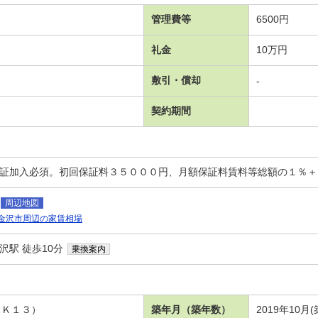
管理費等
6500円
礼金
10万円
敷引・償却
-
契約期間
保証加入必須。初回保証料３５０００円、月額保証料賃料等総額の１％
周辺地図
金沢市周辺の家賃相場
沢駅 徒歩10分
乗換案内
ＤＫ１３）
築年月（築年数）
2019年10月