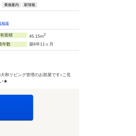
分
乗換案内
駅情報
賃相場
有面積
2
45.15m
築年数
築6年11ヶ月
大和リビング管理のお部屋です♪ご見
い★