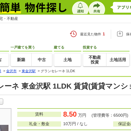
住宅・不動産
1
最近見た物件
保
一戸建てを買う
建てる
投資する
不動産
古
新築
中古
土地
土地活用
投資
県
>
金沢市
>
東金沢駅
>
グランセレーネ 1LDK
ーネ 東金沢駅 1LDK 賃貸(賃貸マン
8.50
賃料
万円 (管理費等：6500円)
礼金・敷金
10万円 / なし
保証金