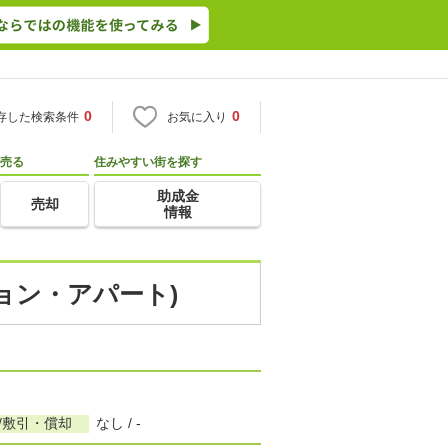
0
0
存した検索条件
お気に入り
売る
住みやすい街を探す
助成金
売却
情報
ション・アパート)
/敷引・償却
なし / -