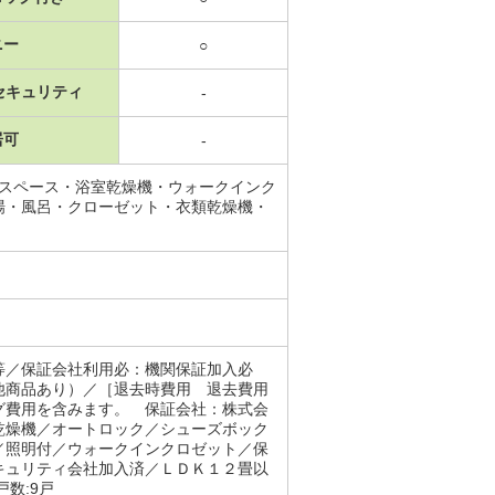
ニー
○
セキュリティ
-
居可
-
納スペース・浴室乾燥機・ウォークインク
場・風呂・クローゼット・衣類乾燥機・
等／保証会社利用必：機関保証加入必
他商品あり）／［退去時費用 退去費用
グ費用を含みます。 保証会社：株式会
乾燥機／オートロック／シューズボック
／照明付／ウォークインクロゼット／保
キュリティ会社加入済／ＬＤＫ１２畳以
数:9戸