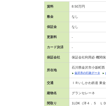
賃料
8.50万円
敷金
なし
保証金
なし
更新料
-
カード決済
-
保証会社
保証会社利用必 機関
石川県金沢市小坂町西
所在地
金沢市の行政データ
交通
ＩＲいしかわ鉄道 東金
建物名
グランセレーネ
間取り
1LDK（洋４．５ Ｌ