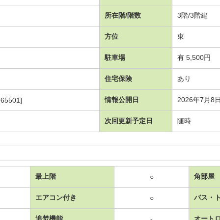
所在階/階数
3階/3階建
方位
東
駐車場
有 5,500円
住宅保険
あり
情報公開日
2026年7月8
65501]
次回更新予定日
随時
最上階
角部屋
○
エアコン付き
バス・
○
追焚機能
オート
-