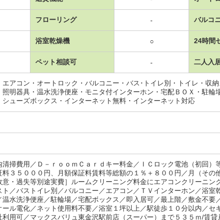
フローリング
バルコ
-
浴室乾燥機
24時間
○
ペット相談可
二人入
-
・エアコン・オートロック・バルコニー・バス･トイレ別・トイレ・収
・照明器具・温水洗浄便座・モニタ付インターホン・宅配ＢＯＸ・駐輪
・シューズボックス・インターネット無料・インターネット対応
内清掃費用／Ｄ－ｒｏｏｍＣａｒｄキー料金／ＩＣロック電池（初回）
証料３５０００円、月額保証料賃料等総額の１％＋８００円／月（その
故意・過失等別途実費］ルームクリーニング料金にエアコンクリーニン
スト／バストイレ別／バルコニー／エアコン／ＴＶインターホン／浴室
／温水洗浄便座／駐輪場／宅配ボックス／即入居可／最上階／敷金不要
オール電化／ネット使用料不要／浴室１坪以上／駅徒歩１０分以内／セ
社利用可／マックスバリュ東金沢駅前店（スーパー）まで５３５ｍ/賃貸戸