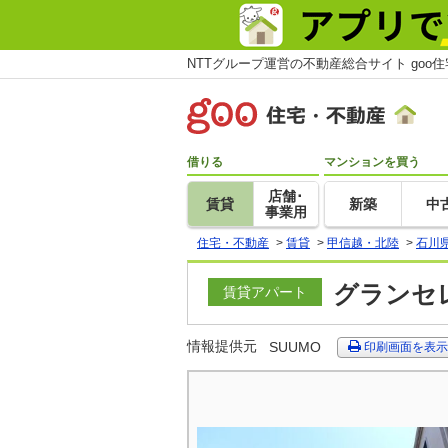
NTTグループ運営の不動産総合サイト goo
借りる
マンションを買う
店舗･
賃貸
新築
中
事業用
住宅・不動産
>
賃貸
>
甲信越・北陸
>
石川
グランセレ
賃貸アパート
情報提供元
SUUMO
印刷画面を表示