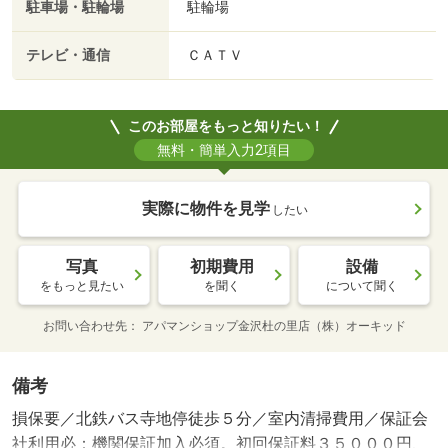
駐車場・駐輪場
駐輪場
テレビ・通信
ＣＡＴＶ
このお部屋をもっと知りたい！
無料・簡単入力2項目
実際に物件を見学
したい
写真
初期費用
設備
をもっと見たい
を聞く
について聞く
お問い合わせ先
アパマンショップ金沢杜の里店（株）オーキッド
備考
損保要／北鉄バス寺地停徒歩５分／室内清掃費用／保証会
社利用必：機関保証加入必須。初回保証料３５０００円、