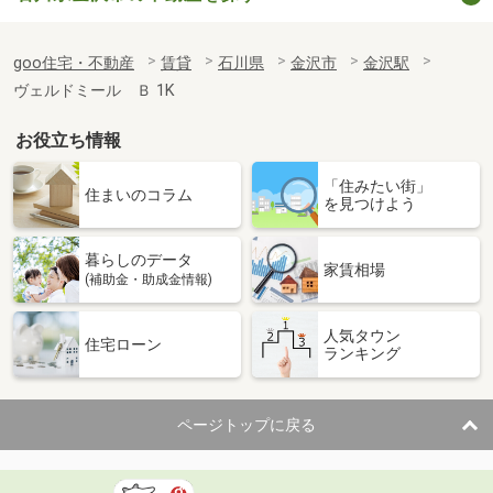
goo住宅・不動産
賃貸
石川県
金沢市
金沢駅
ヴェルドミール Ｂ 1K
お役立ち情報
「住みたい街」
住まいのコラム
を見つけよう
暮らしのデータ
家賃相場
(補助金・助成金情報)
人気タウン
住宅ローン
ランキング
ページトップに戻る