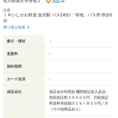
石川県金沢市寺地２
地図
交通
ＩＲいしかわ鉄道 金沢駅 バス24分/「寺地」バス停 停歩5
分
乗り換え検索
敷引・償却
-
更新料
-
契約期間
カード決済
-
保証会社
保証会社利用必 機関保証加入必須。
初回保証料３５０００円、月額保証
料賃料等総額の１％＋８００円／月
（その他商品あり）