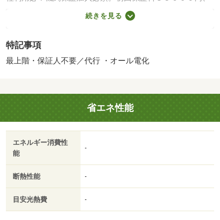
月額保証料賃料等総額の１％＋８００円／月（その他商品
続きを見る
あり）／［退去時費用 退去費用実費精算※故意・過失等
別途実費］「ルームクリーニング料金に、エアコンクリー
特記事項
ニング費用を含みます。」ルームクリーニング料金は入居
時にお預りさせて頂きます。 保証会社：株式会社イント
最上階・保証人不要／代行 ・オール電化
ラスト／バストイレ別／バルコニー／エアコン／クロゼッ
ト／シャワー付洗面台／ＴＶインターホン／室内洗濯置／
シューズボックス／温水洗浄便座／駐輪場／宅配ボックス
省エネ性能
／ＣＡＴＶ／即入居可／最上階／敷金不要／ＩＨクッキン
グヒーター／照明付／保証人不要／オール電化／保証会社
利用可／金沢有松病院（病院）まで７００ｍ/賃貸戸数:8戸
エネルギー消費性
-
能
断熱性能
-
目安光熱費
-