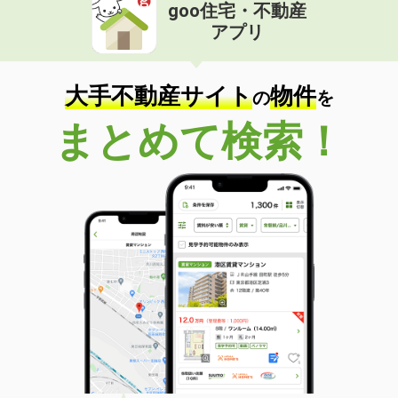
goo住宅・不動産
アプリ
大手不動産サイト
物件
の
を
まとめて検索！