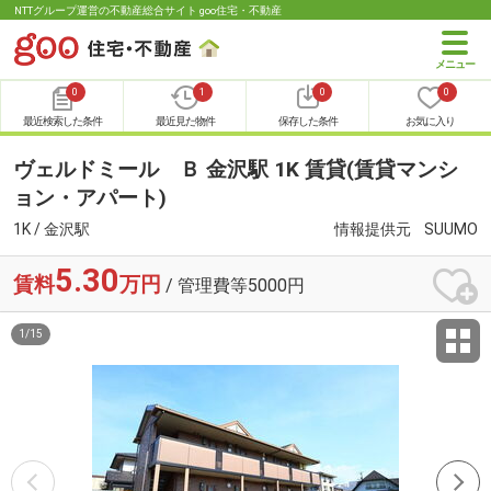
NTTグループ運営の不動産総合サイト goo住宅・不動産
0
1
0
0
最近検索した条件
最近見た物件
保存した条件
お気に入り
ヴェルドミール Ｂ 金沢駅 1K 賃貸(賃貸マンシ
ョン・アパート)
1K / 金沢駅
情報提供元
SUUMO
5.30
賃料
万円
/ 管理費等5000円
1
/
15