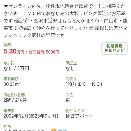
★オンライン内見、物件現地待合せ歓迎です！ご相談くだ
さい★ ＴＶＣＭでおなじみの大和リビング管理のお部屋
です♪金沢市・金沢市近郊はもちろんかほく市～白山市・能
美市まで幅広く仲介を行っております♪お部屋探しはアパマ
ンショップ金沢杜の里店で☆
賃料
初期費用
5.30
を知りたい
/ 管理費等 5000円
万円
敷 / 礼
保証金
なし / 3万円
なし
専有面積
間取り
2
1K(洋１０ Ｋ３)
30.03m
所在階 / 階数
方位
2階 / 2階建
東
築年数
物件タイプ
2002年12月(築23年9ヶ月)
賃貸アパート
住所