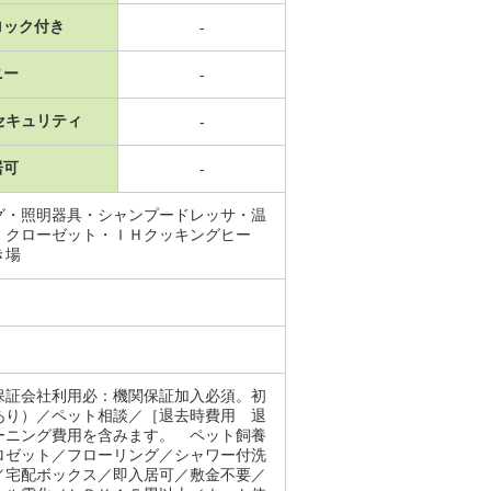
ロック付き
-
ニー
-
セキュリティ
-
居可
-
グ・照明器具・シャンプードレッサ・温
・クローゼット・ＩＨクッキングヒー
き場
保証会社利用必：機関保証加入必須。初
あり）／ペット相談／［退去時費用 退
ーニング費用を含みます。 ペット飼養
ロゼット／フローリング／シャワー付洗
／宅配ボックス／即入居可／敷金不要／