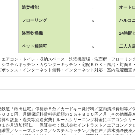
追焚機能
オート
-
フローリング
バルコ
○
浴室乾燥機
24時間
-
ペット相談可
二人入
○
・エアコン・トイレ・収納スペース・洗濯機置場・洗面所・フローリン
・システムキッチン・カウンターキッチン・宅配ＢＯＸ・風呂・対面Ｋ
ズボックス・インターネット無料・インターネット対応・室内洗濯機置
陸鉄道「畝田住宅」停徒歩８分／カードキー発行料／室内清掃費用等／
５０００円、月額保証料賃料等総額の１％＋８００円／月（その他商品
精算※故意・過失等別途実費］ルームクリーニング料金にエアコンクリ
金１か月追加預託。 保証会社：株式会社イントラスト／エアコン／ク
洗濯置／シューズボックス／システムキッチン／角住戸／温水洗浄便座