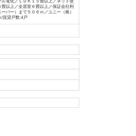
ール電化／ＬＤＫ１５畳以上／ネット使
８畳以上／全居室６畳以上／保証会社利
スーパー）まで５０６ｍ／ユニー（株）
/賃貸戸数:4戸