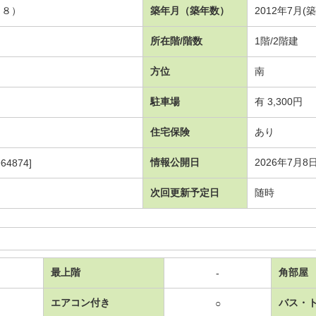
１８）
築年月（築年数）
2012年7月(
所在階/階数
1階/2階建
方位
南
駐車場
有 3,300円
住宅保険
あり
情報公開日
2026年7月8
64874]
次回更新予定日
随時
最上階
角部屋
-
エアコン付き
バス・
○