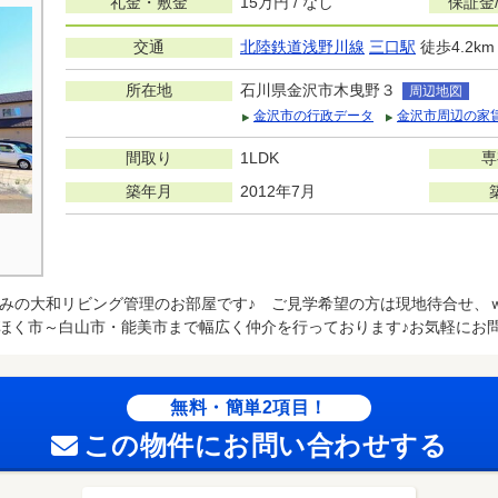
礼金・敷金
15万円 / なし
保証金
交通
北陸鉄道浅野川線
三口駅
徒歩4.2km
所在地
石川県金沢市木曳野３
周辺地図
金沢市の行政データ
金沢市周辺の家
間取り
1LDK
専
築年月
2012年7月
みの大和リビング管理のお部屋です♪ ご見学希望の方は現地待合せ、
ほく市～白山市・能美市まで幅広く仲介を行っております♪お気軽にお
無料・簡単2項目！
この物件にお問い合わせする