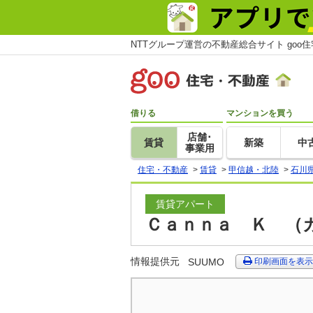
NTTグループ運営の不動産総合サイト goo
借りる
マンションを買う
店舗･
賃貸
新築
中
事業用
住宅・不動産
>
賃貸
>
甲信越・北陸
>
石川
賃貸アパート
Ｃａｎｎａ Ｋ （カ
情報提供元
SUUMO
印刷画面を表示