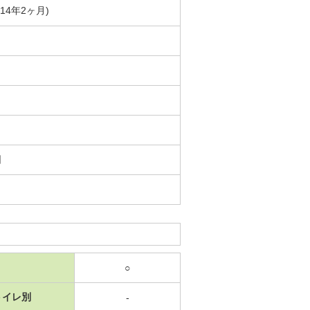
築14年2ヶ月)
日
○
トイレ別
-