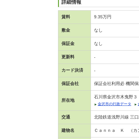
詳細情報
賃料
9.35万円
敷金
なし
保証金
なし
更新料
-
カード決済
-
保証会社
保証会社利用必 機関
石川県金沢市木曳野３
所在地
金沢市の行政データ
交通
北陸鉄道浅野川線 三口駅
建物名
Ｃａｎｎａ Ｋ （カ