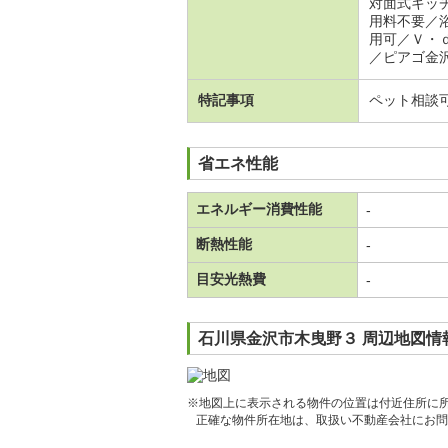
対面式キッ
用料不要／
用可／Ｖ・
／ピアゴ金
特記事項
ペット相談
省エネ性能
エネルギー消費性能
-
断熱性能
-
目安光熱費
-
石川県金沢市木曳野３ 周辺地図情
※地図上に表示される物件の位置は付近住所に
正確な物件所在地は、取扱い不動産会社にお問