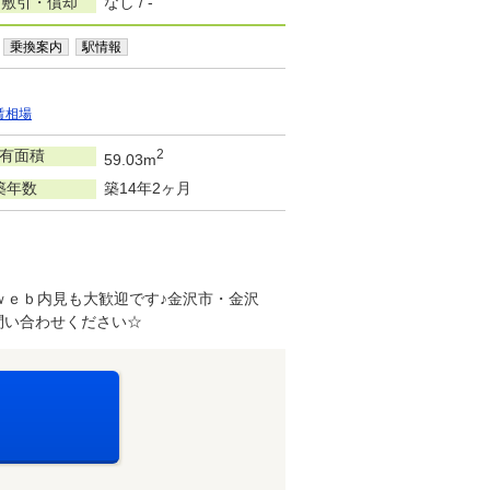
/敷引・償却
なし / -
乗換案内
駅情報
賃相場
有面積
2
59.03m
築年数
築14年2ヶ月
ｗｅｂ内見も大歓迎です♪金沢市・金沢
問い合わせください☆