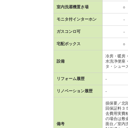
室内洗濯機置き場
○
モニタ付インターホン
-
ガスコンロ可
-
宅配ボックス
○
冷房・暖房
設備
水洗浄便座
タ・シュー
リフォーム履歴
-
リノベーション履歴
-
損保要／北
回保証料３
去費用実費
の場合は敷
備考
面台／室内