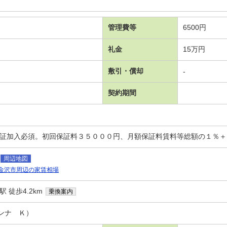
管理費等
6500円
礼金
15万円
敷引・償却
-
契約期間
保証加入必須。初回保証料３５０００円、月額保証料賃料等総額の１％
周辺地図
金沢市周辺の家賃相場
 徒歩4.2km
乗換案内
ンナ Ｋ）