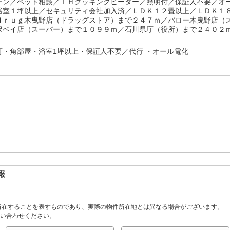
チン／ペット相談／ＩＨクッキングヒーター／照明付／保証人不要／オ
浴室１坪以上／セキュリティ会社加入済／ＬＤＫ１２畳以上／ＬＤＫ１
ｄｒｕｇ木曳野店（ドラッグストア）まで２４７ｍ／バロー木曳野店（
沢ベイ店（スーパー）まで１０９９ｍ／石川県庁（役所）まで２４０２ｍ
可・角部屋・浴室1坪以上・保証人不要／代行 ・オール電化
報
所在することを表すものであり、実際の物件所在地とは異なる場合がございます。
い合わせください。