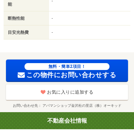
-
能
人不要／オール電化／ネット使用料不要／浴室１坪以上／
２駅利用可／セキュリティ会社加入済／ＬＤＫ１２畳以上
断熱性能
-
／ＢＳ／礼金１ヶ月／保証会社利用可／１００満ボルト金
沢諸江店（その他）まで７５０ｍ/賃貸戸数:12戸
目安光熱費
-
無料・簡単2項目！
この物件にお問い合わせする
お気に入りに追加する
お問い合わせ先
アパマンショップ金沢杜の里店（株）オーキッド
不動産会社情報