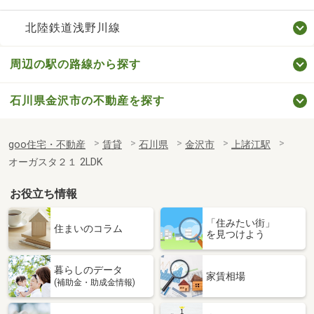
北陸鉄道浅野川線
周辺の駅の路線から探す
石川県金沢市の不動産を探す
goo住宅・不動産
賃貸
石川県
金沢市
上諸江駅
オーガスタ２１ 2LDK
お役立ち情報
「住みたい街」
住まいのコラム
を見つけよう
暮らしのデータ
家賃相場
(補助金・助成金情報)