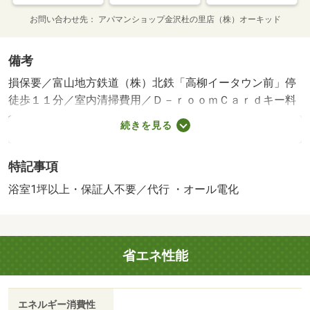
お問い合わせ先
アパマンショップ金沢杜の里店（株）オーキッド
備考
損保要／富山地方鉄道（株）北鉄「高柳イータウン前」停
徒歩１１分／室内清掃費用／Ｄ－ｒｏｏｍＣａｒｄキー料
金／ＩＣロック電池（初回）等／保証会社利用必：機関保
続きを見る
証加入必須。初回保証料３５０００円、月額保証料賃料等
総額の１％＋８００円／月（その他商品あり）／［退去時
特記事項
費用 退去費用実費精算※故意・過失等別途実費］ルーム
クリーニング料金にエアコンクリーニング費用を含みま
浴室1坪以上・保証人不要／代行 ・オール電化
す。 保証会社：株式会社イントラスト／バストイレ別／
バルコニー／エアコン／クロゼット／フローリング／シャ
ワー付洗面台／ＴＶインターホン／浴室乾燥機／オートロ
省エネ性能
ック／室内洗濯置／シューズボックス／システムキッチン
／追焚機能浴室／温水洗浄便座／駐輪場／宅配ボックス／
即入居可／敷金不要／防犯カメラ／ＩＨクッキングヒータ
エネルギー消費性
ー／照明付／全居室洋室／ウォークインクロゼット／保証