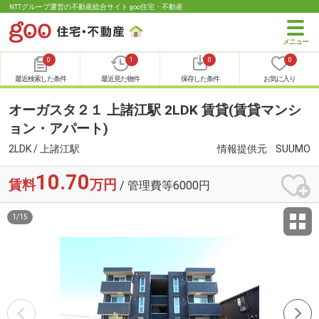
NTTグループ運営の不動産総合サイト goo住宅・不動産
0
1
0
0
最近検索した条件
最近見た物件
保存した条件
お気に入り
オーガスタ２１ 上諸江駅 2LDK 賃貸(賃貸マンシ
ョン・アパート)
2LDK / 上諸江駅
情報提供元
SUUMO
10.70
賃料
万円
/ 管理費等6000円
1
/
15