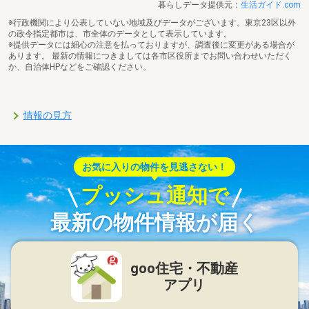
暮らしデータ提供元：
生活ガイド.com
※行政機関により公表していない地域及びデータがございます。東京23区以外
の政令指定都市は、市全体のデータとして表示しています。
※提供データには細心の注意を払っておりますが、調査後に変更がある場合が
あります。 最新の情報につきましては各市区役所までお問い合わせいただく
か、自治体HPなどをご確認ください。
情報の見方
お気に入りの物件を見逃さない！
プッシュ通知で
最新の物件情報が届く
goo住宅・不動産
アプリ