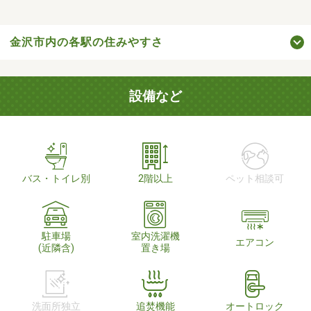
金沢市内の各駅の住みやすさ
設備など
バス・トイレ別
2階以上
ペット相談可
駐車場
室内洗濯機
エアコン
(近隣含)
置き場
洗面所独立
追焚機能
オートロック