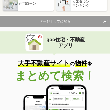
人気タウン
住宅ローン
ランキング
ページトップに戻る
goo住宅・不動産
アプリ
大手不動産サイト
物件
の
を
まとめて検索！