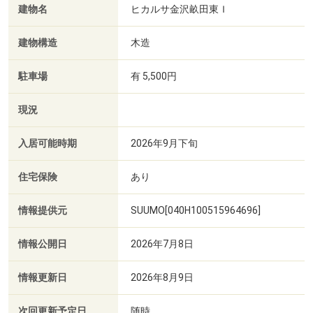
建物名
ヒカルサ金沢畝田東Ｉ
建物構造
木造
駐車場
有 5,500円
現況
入居可能時期
2026年9月下旬
住宅保険
あり
情報提供元
SUUMO[040H100515964696]
情報公開日
2026年7月8日
情報更新日
2026年8月9日
次回更新予定日
随時