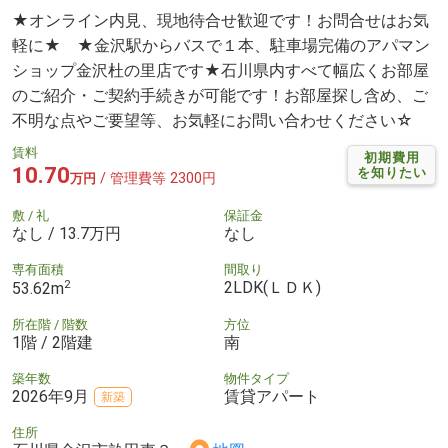
★オンライン内見、現地待合せ歓迎です！お問合せはお気
軽に★ ★金沢駅からバスで１本、駐車場完備のアパマン
ショップ金沢杜の里店です★石川県内すべて幅広くお部屋
のご紹介・ご契約手続きが可能です！お部屋探し含め、ご
不明な点やご要望等、お気軽にお問い合わせください☆
賃料
初期費用
10.70
を知りたい
/ 管理費等 2300円
万円
敷 / 礼
保証金
なし / 13.7万円
なし
専有面積
間取り
2
2LDK(ＬＤＫ)
53.62m
所在階 / 階数
方位
1階 / 2階建
南
築年数
物件タイプ
2026年9月
賃貸アパート
新築
住所