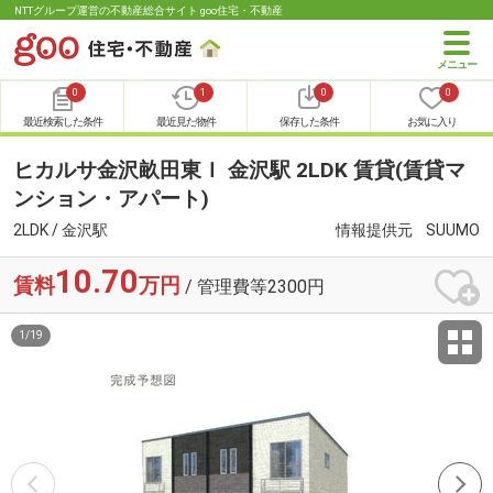
NTTグループ運営の不動産総合サイト goo住宅・不動産
0
1
0
0
最近検索した条件
最近見た物件
保存した条件
お気に入り
ヒカルサ金沢畝田東Ｉ 金沢駅 2LDK 賃貸(賃貸マ
ンション・アパート)
2LDK / 金沢駅
情報提供元
SUUMO
10.70
賃料
万円
/ 管理費等2300円
1
/
19