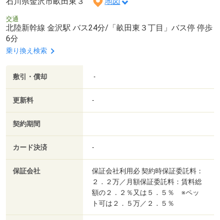
石川県金沢市畝田東３
地図
交通
北陸新幹線 金沢駅 バス24分/「畝田東３丁目」バス停 停歩
6分
乗り換え検索
敷引・償却
-
更新料
-
契約期間
カード決済
-
保証会社
保証会社利用必 契約時保証委託料：
２．２万／月額保証委託料：賃料総
額の２．２％又は５．５％ ※ペッ
ト可は２．５万／２．５％