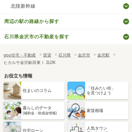
北陸新幹線
周辺の駅の路線から探す
石川県金沢市の不動産を探す
goo住宅・不動産
賃貸
石川県
金沢市
金沢駅
ヒカルサ金沢畝田東Ｉ 2LDK
お役立ち情報
「住みたい街」
住まいのコラム
を見つけよう
暮らしのデータ
家賃相場
(補助金・助成金情報)
人気タウン
住宅ローン