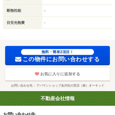
／照明付／ウォークインクロゼット／保証人不要／物置／
ネット使用料不要／床下収納／築２年以内／２４時間換気
断熱性能
-
システム／複層ガラス／築３年以内／サンルーム／トイレ
未使用／築５年以内／都市ガス／ＢＳ／保証会社利用可／
目安光熱費
-
わらべ保育園（幼稚園・保育園）まで２５４ｍ／スギ薬局
畝田店（ドラッグストア）まで４８３ｍ／ＭＥＧＡドンキ
ホーテ金沢鞍月店（その他）まで７５６ｍ／県庁（役所）
まで１３０１ｍ／県立中央病院（病院）まで１６４６ｍ／
アピタタウン金沢ベイ（ショッピングセンター）まで７０
無料・簡単2項目！
２ｍ/賃貸戸数:4戸
この物件にお問い合わせする
お気に入りに追加する
お問い合わせ先
アパマンショップ金沢杜の里店（株）オーキッド
不動産会社情報
お問い合わせ先