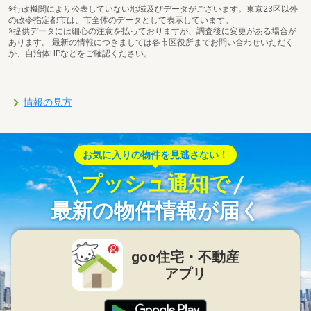
※行政機関により公表していない地域及びデータがございます。東京23区以外
の政令指定都市は、市全体のデータとして表示しています。
※提供データには細心の注意を払っておりますが、調査後に変更がある場合が
あります。 最新の情報につきましては各市区役所までお問い合わせいただく
か、自治体HPなどをご確認ください。
情報の見方
お気に入りの物件を見逃さない！
プッシュ通知で
最新の物件情報が届く
goo住宅・不動産
アプリ