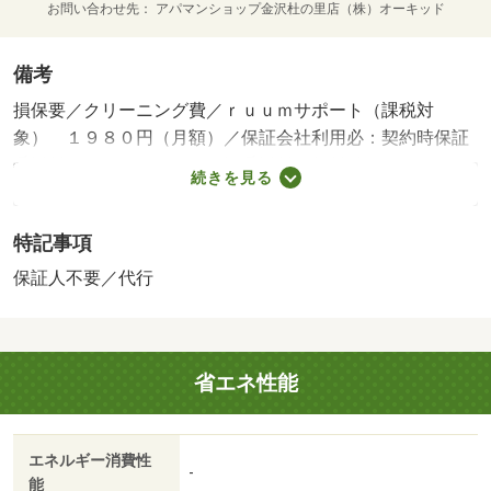
お問い合わせ先
アパマンショップ金沢杜の里店（株）オーキッド
備考
損保要／クリーニング費／ｒｕｕｍサポート（課税対
象） １９８０円（月額）／保証会社利用必：契約時保証
委託料：２．２万／月額保証委託料：賃料総額の２．２％
続きを見る
又は５．５％ ※ペット可は２．５万／２．５％／［退去
時費用 退去費用実費精算※故意・過失等別途実費］更新
特記事項
事務手数料 ２２，０００円がかかります。契約時にクリ
ーニング費７０，０００円、鍵セット費３，３００円（税
保証人不要／代行
込）が必要となります。駐車場貸主インボイス登録あり
保証会社：ハウスリーブ株式会社／バストイレ別／エアコ
ン／クロゼット／フローリング／シャワー付洗面台／ＴＶ
省エネ性能
インターホン／浴室乾燥機／室内洗濯置／シューズボック
ス／システムキッチン／追焚機能浴室／温水洗浄便座／洗
面所独立／２口コンロ／駐輪場／宅配ボックス／敷金不要
エネルギー消費性
／対面式キッチン／防犯カメラ／ＩＨクッキングヒーター
-
能