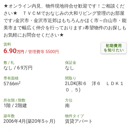
★オンライン内見、物件現地待合せ歓迎です！ご相談くだ
さい★ ＴＶＣＭでおなじみの大和リビング管理のお部屋
です♪金沢市・金沢市近郊はもちろんかほく市～白山市・能
美市まで幅広く仲介を行っております♪希望物件のお探しも
お気軽にお問合せください★
賃料
初期費用
6.90
を知りたい
/ 管理費等 5500円
万円
敷 / 礼
保証金
なし / 6.9万円
なし
専有面積
間取り
2
2LDK(和６ 洋６ ＬＤＫ１
57.66m
０．５)
所在階 / 階数
方位
1階 / 2階建
南
築年数
物件タイプ
2006年4月(築20年5ヶ月)
賃貸アパート