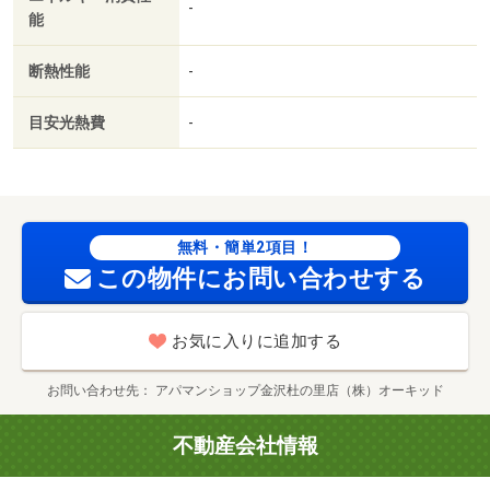
不要／駐車２台可／物置／ネット使用料不要／床下収納／
-
能
トランクルーム／複層ガラス／浴室１坪以上／和室／全居
室６畳以上／プロパンガス／ＢＳ／礼金１ヶ月／保証会社
断熱性能
-
利用可／ゲンキー（株）／金沢田上店（ドラッグストア）
まで６７７ｍ／ニトリ 金沢田上店（その他）まで１４６
目安光熱費
-
４ｍ／ＤＣＭカーマ金沢田上店（ホームセンター）まで１
５８０ｍ／アルビス（株）／田上店（スーパー）まで１６
０２ｍ／イオン杜の里店（スーパー）まで２０３６ｍ／石
川県立図書館（図書館）まで３２２３ｍ/賃貸戸数:6戸
無料・簡単2項目！
この物件にお問い合わせする
お気に入りに追加する
お問い合わせ先
アパマンショップ金沢杜の里店（株）オーキッド
不動産会社情報