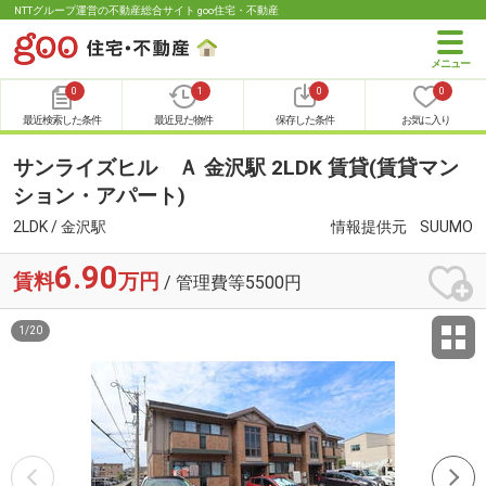
NTTグループ運営の不動産総合サイト goo住宅・不動産
0
1
0
0
最近検索した条件
最近見た物件
保存した条件
お気に入り
サンライズヒル Ａ 金沢駅 2LDK 賃貸(賃貸マン
ション・アパート)
2LDK / 金沢駅
情報提供元
SUUMO
6.90
賃料
万円
/ 管理費等5500円
1
/
20