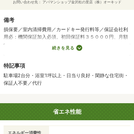
お問い合わせ先
アパマンショップ金沢杜の里店（株）オーキッド
備考
損保要／室内清掃費用／カードキー発行料等／保証会社利
用必：機関保証加入必須。初回保証料３５０００円、月額
保証料賃料等総額の１％＋８００円／月（その他商品あ
続きを見る
り）／駐２台可／［退去時費用 退去費用実費精算※故
意・過失等別途実費］ＬＰガス料金はご契約前にＬＰガス
特記事項
事業者にご確認いただけます。 ルームクリーニング料金
に、エアコンクリーニング費用を含みます。ルームクリー
駐車場2台分・浴室1坪以上・日当り良好・閑静な住宅街・
ニング料金は入居時にお預りさせて頂きます。 保証会
保証人不要／代行
社：株式会社イントラスト／バストイレ別／バルコニー／
エアコン／クロゼット／フローリング／シャワー付洗面台
／ＴＶインターホン／室内洗濯置／陽当り良好／シューズ
省エネ性能
ボックス／追焚機能浴室／温水洗浄便座／洗面所独立／駐
輪場／宅配ボックス／押入／閑静な住宅地／敷金不要／対
面式キッチン／照明付／ウォークインクロゼット／保証人
エネルギー消費性