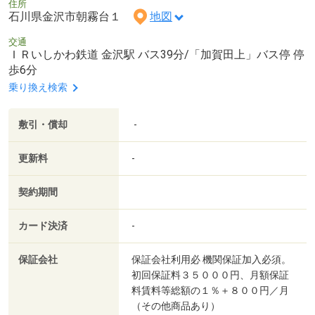
住所
石川県金沢市朝霧台１
地図
交通
ＩＲいしかわ鉄道 金沢駅 バス39分/「加賀田上」バス停 停
歩6分
乗り換え検索
敷引・償却
-
更新料
-
契約期間
カード決済
-
保証会社
保証会社利用必 機関保証加入必須。
初回保証料３５０００円、月額保証
料賃料等総額の１％＋８００円／月
（その他商品あり）