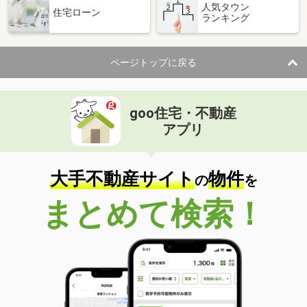
人気タウン
住宅ローン
ランキング
ページトップに戻る
goo住宅・不動産
アプリ
大手不動産サイト
物件
の
を
まとめて検索！