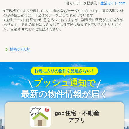
暮らしデータ提供元：
生活ガイド.com
※行政機関により公表していない地域及びデータがございます。東京23区以外
の政令指定都市は、市全体のデータとして表示しています。
※提供データには細心の注意を払っておりますが、調査後に変更がある場合が
あります。 最新の情報につきましては各市区役所までお問い合わせいただく
か、自治体HPなどをご確認ください。
情報の見方
お気に入りの物件を見逃さない！
プッシュ通知で
最新の物件情報が届く
goo住宅・不動産
アプリ