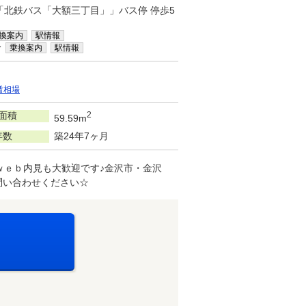
/「北鉄バス「大額三丁目」」バス停 停歩5
換案内
駅情報
分
乗換案内
駅情報
賃相場
面積
2
59.59m
年数
築24年7ヶ月
ｗｅｂ内見も大歓迎です♪金沢市・金沢
問い合わせください☆