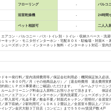
フローリング
バルコ
-
浴室乾燥機
24時間
-
ペット相談可
二人入
-
・エアコン・バルコニー・バス･トイレ別・トイレ・収納スペース・洗
ターキッチン・モニタ付インターホン・宅配ＢＯＸ・駐輪場・対面Ｋ・
・シューズボックス・インターネット無料・インターネット対応・室内
ードキー発行料／室内清掃費用等／保証会社利用必：機関保証加入必須
の１％＋８００円／月（その他商品あり）／［退去時費用 退去費用実
契約前にＬＰガス事業者にご確認いただけます。 「ルームクリーニン
」ルームクリーニング料金は入居時にお預りさせて頂きます。 保証
コニー／エアコン／ＴＶインターホン／室内洗濯置／シューズボックス
ス／即入居可／礼金不要／敷金不要／対面式キッチン／照明付／全居室
要／床下収納／２駅利用可／ＬＤＫ１２畳以上／全居室６畳以上／プロ
ンイレブン金沢大額３丁目店（コンビニ）まで５５０ｍ/賃貸戸数:4戸