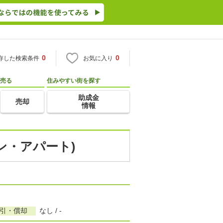
0
0
存した検索条件
お気に入り
売る
住みやすい街を探す
助成金
売却
情報
ン・アパート)
敷引・償却
なし / -