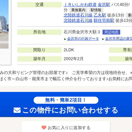
交通
ＩＲいしかわ鉄道
金沢駅
バス40分
分
乗換案内
駅情報
北陸鉄道石川線
乙丸駅
徒歩13分
乗
北陸鉄道石川線
額住宅前駅
徒歩13
所在地
石川県金沢市大額３
周辺地図
金沢市の行政データ
金沢市周辺の家
間取り
2LDK
専有
築年月
2002年2月
築
みの大和リビング管理のお部屋です♪ ご見学希望の方は現地待合せ、
ほく市～白山市・能美市まで幅広く仲介を行っております♪お気軽にお
無料・簡単2項目！
この物件にお問い合わせする
お気に入りに追加する