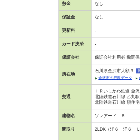
敷金
なし
保証金
なし
更新料
-
カード決済
-
保証会社
保証会社利用必 機関
石川県金沢市大額３
所在地
金沢市の行政データ
ＩＲいしかわ鉄道 金沢
交通
北陸鉄道石川線 乙丸駅
北陸鉄道石川線 額住宅
建物名
ソレアード Ｂ
間取り
2LDK（洋６ 洋６ 