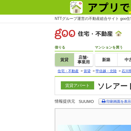
NTTグループ運営の不動産総合サイト goo
借りる
マンションを買う
店舗･
賃貸
新築
中
事業用
住宅・不動産
>
賃貸
>
甲信越・北陸
>
石川
ソレアード
賃貸アパート
情報提供元
SUUMO
印刷画面を表示