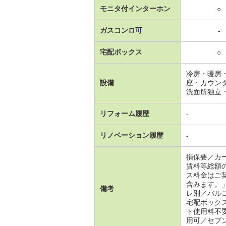
モニタ付インターホン
○
ガスコンロ可
-
宅配ボックス
○
冷房・暖房
設備
座・カウン
洗面所独立
リフォーム履歴
-
リノベーション履歴
-
損保要／カ
賃料等総額
ス料金はご
含みます。
備考
レ別／バル
宅配ボック
ト使用料不
用可／セブ