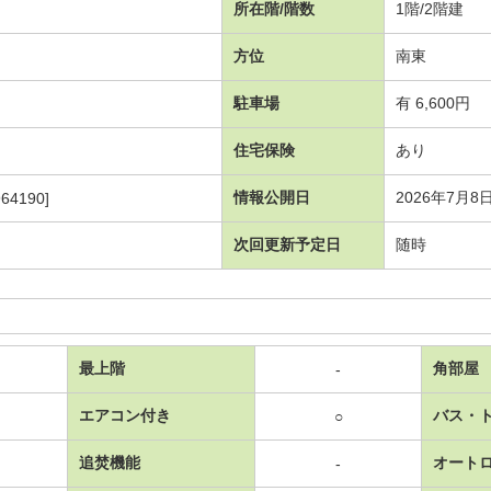
所在階/階数
1階/2階建
方位
南東
駐車場
有 6,600円
住宅保険
あり
情報公開日
2026年7月8
64190]
次回更新予定日
随時
最上階
角部屋
-
エアコン付き
バス・
○
追焚機能
オート
-