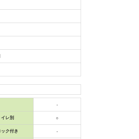
日
-
トイレ別
○
ロック付き
-