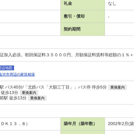
礼金
なし
敷引・償却
-
契約期間
保証加入必須。初回保証料３５０００円、月額保証料賃料等総額の１％
周辺地図
金沢市周辺の家賃相場
駅 バス40分/「北鉄バス「大額三丁目」」バス停 停歩5分
乗換案内
 徒歩13分
乗換案内
前駅 徒歩13分
乗換案内
ＬＤＫ１３．８）
築年月（築年数）
2002年2月(