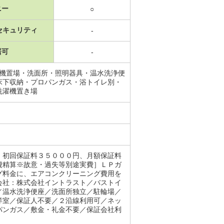
ニー
○
セキュリティ
-
居可
-
濯機置場・洗面所・照明器具・温水洗浄便
床下収納・プロパンガス・浴トイレ別・
洗濯機置き場
。初回保証料３５０００円、月額保証料
費精算※故意・過失等別途実費］ＬＰガ
グ料金に、エアコンクリーニング費用を
会社：株式会社イントラスト／バストイ
／温水洗浄便座／洗面所独立／駐輪場／
洋室／保証人不要／２沿線利用可／ネッ
パンガス／敷金・礼金不要／保証会社利