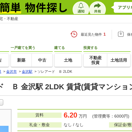
住宅・不動産
1
最近見た物件
保
一戸建てを買う
建てる
投資する
不動産
古
新築
中古
土地
土地活用
投資
県
>
金沢市
>
金沢駅
>
ソレアード Ｂ 2LDK
 Ｂ 金沢駅 2LDK 賃貸(賃貸マンショ
6.20
賃料
万円 (管理費等：6000円)
礼金・敷金
なし / なし
保証金/