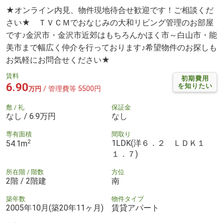
★オンライン内見、物件現地待合せ歓迎です！ご相談くだ
さい★ ＴＶＣＭでおなじみの大和リビング管理のお部屋
です♪金沢市・金沢市近郊はもちろんかほく市～白山市・能
美市まで幅広く仲介を行っております♪希望物件のお探しも
お気軽にお問合せください★
賃料
初期費用
6.90
を知りたい
/ 管理費等 5500円
万円
敷 / 礼
保証金
なし / 6.9万円
なし
専有面積
間取り
2
1LDK(洋６．２ ＬＤＫ１
54.1m
１．７)
所在階 / 階数
方位
2階 / 2階建
南
築年数
物件タイプ
2005年10月(築20年11ヶ月)
賃貸アパート