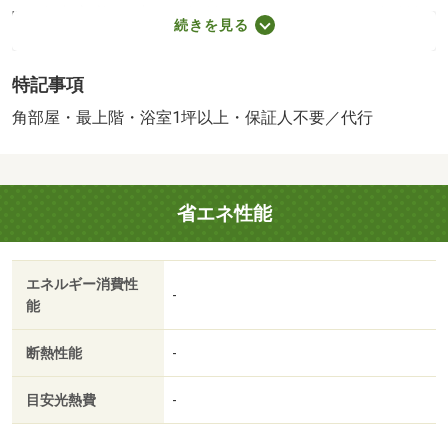
関保証加入必須。初回保証料３５０００円、月額保証料賃
続きを見る
料等総額の１％＋８００円／月（その他商品あり）／［退
去時費用 退去費用実費精算※故意・過失等別途実費］Ｌ
特記事項
Ｐガス料金はご契約前にＬＰガス事業者にご確認いただけ
ます。 ルームクリーニング料金にエアコンクリーニング
角部屋・最上階・浴室1坪以上・保証人不要／代行
費用を含みます。 保証会社：株式会社イントラスト／
バストイレ別／エアコン／シャワー付洗面台／ＴＶインタ
ーホン／室内洗濯置／角住戸／温水洗浄便座／駐輪場／即
省エネ性能
入居可／最上階／敷金不要／照明付／ウォークインクロゼ
ット／保証人不要／ネット使用料不要／浴室１坪以上／２
駅利用可／全居室６畳以上／プロパンガス／礼金１ヶ月／
エネルギー消費性
保証会社利用可／セブン－イレブン金沢直江町店（コンビ
-
能
ニ）まで１５２ｍ／ウエルシア金沢直江店（ドラッグスト
ア）まで４３３ｍ／コメリＰＲＯ金沢大友店（ホームセン
断熱性能
-
ター）まで７５４ｍ／Ｖ・ｄｒｕｇ直江店（ドラッグスト
ア）まで５８６ｍ／スギ薬局鞍月店（ドラッグストア）ま
目安光熱費
-
で６８８ｍ／デイリーヤマザキ金沢南新保町店（コンビ
ニ）まで６８１ｍ/賃貸戸数:6戸