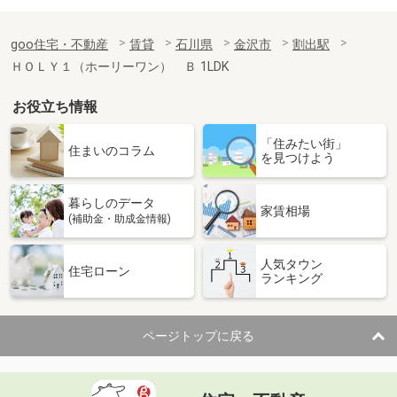
goo住宅・不動産
賃貸
石川県
金沢市
割出駅
ＨＯＬＹ１（ホーリーワン） Ｂ 1LDK
お役立ち情報
「住みたい街」
住まいのコラム
を見つけよう
暮らしのデータ
家賃相場
(補助金・助成金情報)
人気タウン
住宅ローン
ランキング
ページトップに戻る