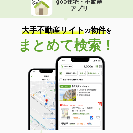
goo住宅・不動産
アプリ
大手不動産サイト
物件
の
を
まとめて検索！