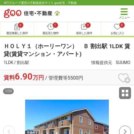
NTTグループ運営の不動産総合サイト goo住宅・不動産
0
1
0
0
最近検索した条件
最近見た物件
保存した条件
お気に入り
ＨＯＬＹ１（ホーリーワン） Ｂ 割出駅 1LDK 賃
貸(賃貸マンション・アパート)
1LDK / 割出駅
情報提供元
SUUMO
6.90
賃料
万円
/ 管理費等5500円
1
/
20