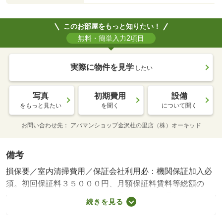
このお部屋をもっと知りたい！
無料・簡単入力2項目
実際に物件を見学
したい
写真
初期費用
設備
をもっと見たい
を聞く
について聞く
お問い合わせ先
アパマンショップ金沢杜の里店（株）オーキッド
備考
損保要／室内清掃費用／保証会社利用必：機関保証加入必
須。初回保証料３５０００円、月額保証料賃料等総額の
１％＋８００円／月（その他商品あり）／［退去時費用
続きを見る
退去費用実費精算※故意・過失等別途実費］ＬＰガス料金
はご契約前にＬＰガス事業者にご確認いただけます。 ル