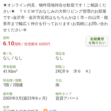
★オンライン内見、物件現地待合せ歓迎です！ご相談くだ
さい★ ＴＶＣＭでおなじみの大和リビング管理のお部屋
です♪金沢市・金沢市近郊はもちろんかほく市～白山市・能
美市まで幅広く仲介を行っております♪お気軽にお問い合わ
せください☆
賃料
初期費用
6.10
を知りたい
/ 管理費等 6000円
万円
敷 / 礼
保証金
なし / なし
なし
専有面積
間取り
2
2K(洋９ 洋６ Ｋ)
41.95m
所在階 / 階数
方位
1階 / 2階建
南
築年数
物件タイプ
2003年3月(築23年6ヶ月)
賃貸アパート
住所