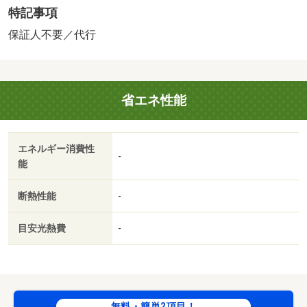
特記事項
ームクリーニング料金にエアコンクリーニング費用を含み
ます。 保証会社：株式会社イントラスト／バストイレ
保証人不要／代行
別／バルコニー／エアコン／フローリング／シャワー付洗
面台／ＴＶインターホン／室内洗濯置／シューズボックス
／温水洗浄便座／駐輪場／ＣＡＴＶ／即入居可／礼金不要
省エネ性能
／敷金不要／照明付／全居室洋室／保証人不要／ネット使
用料不要／全居室６畳以上／プロパンガス／敷金・礼金不
要／保証会社利用可/賃貸戸数:6戸
エネルギー消費性
-
能
断熱性能
-
目安光熱費
-
無料・簡単2項目！