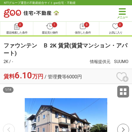
NTTグループ運営の不動産総合サイト goo住宅・不動産
0
1
0
0
最近検索した条件
最近見た物件
保存した条件
お気に入り
ファウンテン Ｂ 2K 賃貸(賃貸マンション・アパ
ート)
2K / -
情報提供元
SUUMO
6.10
賃料
万円
/ 管理費等6000円
1
/
14