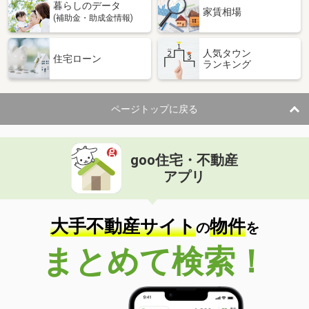
暮らしのデータ
家賃相場
(補助金・助成金情報)
人気タウン
住宅ローン
ランキング
ページトップに戻る
goo住宅・不動産
アプリ
大手不動産サイト
物件
の
を
まとめて検索！