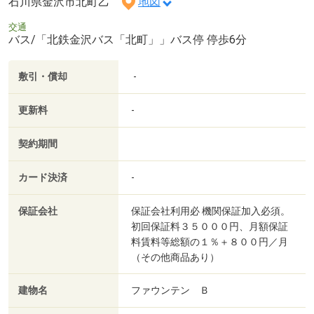
石川県金沢市北町乙
地図
交通
バス/「北鉄金沢バス「北町」」バス停 停歩6分
敷引・償却
-
更新料
-
契約期間
カード決済
-
保証会社
保証会社利用必 機関保証加入必須。
初回保証料３５０００円、月額保証
料賃料等総額の１％＋８００円／月
（その他商品あり）
建物名
ファウンテン Ｂ