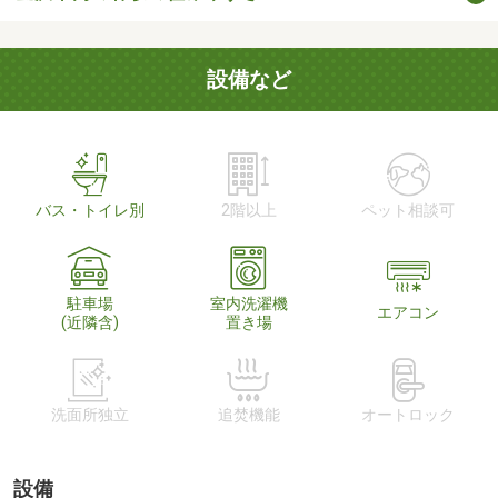
設備など
バス・トイレ別
2階以上
ペット相談可
駐車場
室内洗濯機
エアコン
(近隣含)
置き場
洗面所独立
追焚機能
オートロック
設備