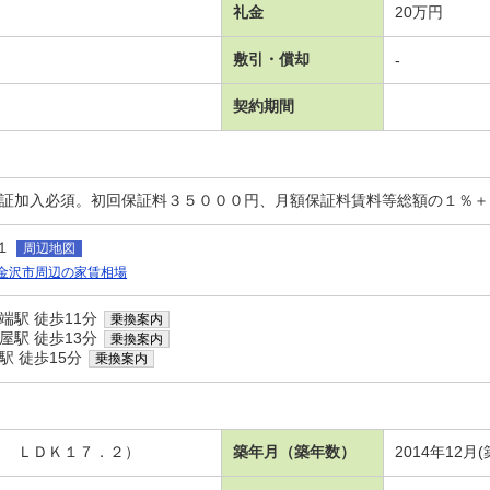
礼金
20万円
敷引・償却
-
契約期間
保証加入必須。初回保証料３５０００円、月額保証料賃料等総額の１％
１
周辺地図
金沢市周辺の家賃相場
端駅 徒歩11分
乗換案内
屋駅 徒歩13分
乗換案内
駅 徒歩15分
乗換案内
７ ＬＤＫ１７．２）
築年月（築年数）
2014年12月