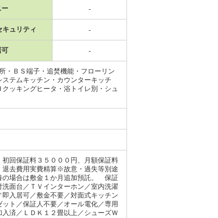
ニー
-
セキュリティ
-
居可
-
面所・ＢＳ端子・追焚機能・フローリン
システムキッチン・カウンターキッチ
Ｈクッキングヒータ・浴トイレ別・シュ
。初回保証料３５０００円、月額保証料
 退去費用実費精算※故意・過失等別途
養の場合は敷金１か月追加預託。 保証
付洗面台／ＴＶインターホン／室内洗濯
／即入居可／敷金不要／対面式キッチン
ゼット／保証人不要／オール電化／専用
加入済／ＬＤＫ１２畳以上／シューズＷ