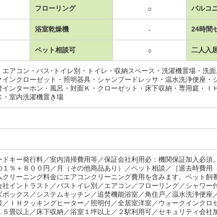
フローリング
バルコ
○
浴室乾燥機
24時間
-
ペット相談可
二人入
○
・エアコン・バス･トイレ別・トイレ・収納スペース・洗濯機置場・洗
クインクローゼット・照明器具・シャンプードレッサ・温水洗浄便座・
付インターホン・風呂・対面Ｋ・クローゼット・床下収納・専用庭・Ｉ
ス・室内洗濯機置き場
ードキー発行料／室内清掃費用等／保証会社利用必：機関保証加入必須
の１％＋８００円／月（その他商品あり）／ペット相談／［退去時費用
ムクリーニング料金にエアコンクリーニング費用を含みます。ペット飼
会社イントラスト／バストイレ別／エアコン／フローリング／シャワー
ズボックス／システムキッチン／追焚機能浴室／角住戸／温水洗浄便座
談／ＩＨクッキングヒーター／照明付／全居室洋室／ウォークインクロ
１５畳以上／床下収納／浴室１坪以上／２駅利用可／セキュリティ会社