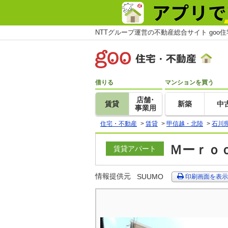
NTTグループ運営の不動産総合サイト goo
借りる
マンションを買う
店舗･
賃貸
新築
中
事業用
住宅・不動産
>
賃貸
>
甲信越・北陸
>
石川
Ｍーｒｏｏ
賃貸アパート
情報提供元
SUUMO
印刷画面を表示