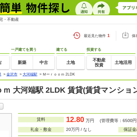
住宅・不動産
1
最近見た物件
保
一戸建てを買う
建てる
投資する
不動産
古
新築
中古
土地
土地活用
投資
県
>
金沢市
>
大河端駅
>
Ｍーｒｏｏｍ 2LDK
ｍ 大河端駅 2LDK 賃貸(賃貸マンショ
12.80
賃料
万円 (管理費等：6500円
礼金・敷金
20万円 / なし
保証金