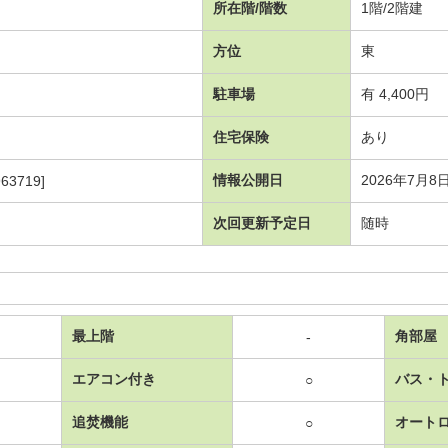
所在階/階数
1階/2階建
方位
東
駐車場
有 4,400円
住宅保険
あり
情報公開日
2026年7月8
63719]
次回更新予定日
随時
最上階
角部屋
-
エアコン付き
バス・
○
追焚機能
オート
○