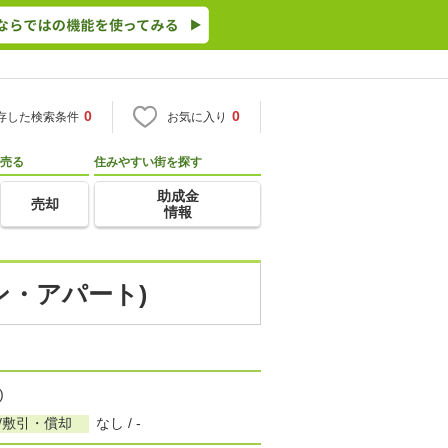
0
0
存した検索条件
お気に入り
売る
住みやすい街を探す
助成金
売却
情報
ン・アパート)
)
/敷引・償却
なし / -