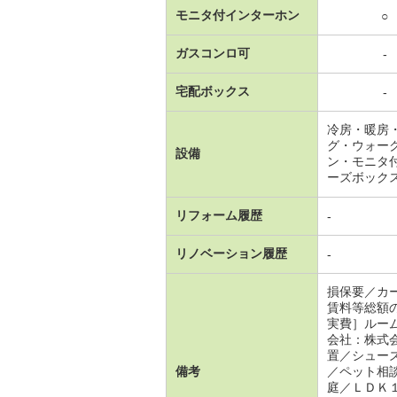
モニタ付インターホン
○
ガスコンロ可
-
宅配ボックス
-
冷房・暖房
グ・ウォー
設備
ン・モニタ
ーズボック
リフォーム履歴
-
リノベーション履歴
-
損保要／カ
賃料等総額
実費］ルー
会社：株式
置／シュー
備考
／ペット相
庭／ＬＤＫ