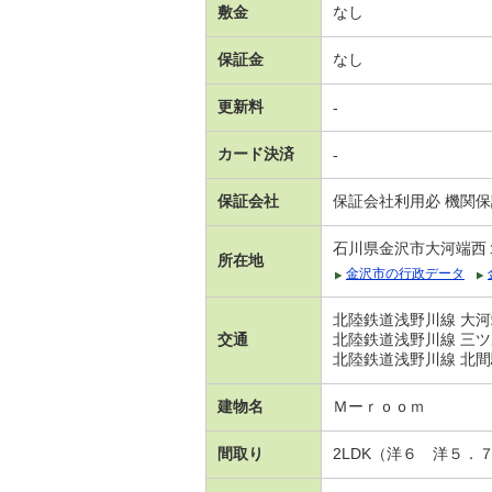
敷金
なし
保証金
なし
更新料
-
カード決済
-
保証会社
保証会社利用必 機関
石川県金沢市大河端西
所在地
金沢市の行政データ
北陸鉄道浅野川線 大河
交通
北陸鉄道浅野川線 三ツ
北陸鉄道浅野川線 北間
建物名
Ｍーｒｏｏｍ
間取り
2LDK（洋６ 洋５．