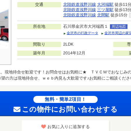
交通
北陸鉄道浅野川線
大河端駅
徒歩11
北陸鉄道浅野川線
三ツ屋駅
徒歩13
北陸鉄道浅野川線
北間駅
徒歩15分
所在地
石川県金沢市大河端西１
周辺地図
金沢市の行政データ
金沢市周辺の家
間取り
2LDK
専
築年月
2014年12月
見、現地待合せ歓迎です！お問合せはお気軽に★ ＴＶＣＭでおなじみの
希望の方は現地待合せ、ｗｅｂ内見も大歓迎です♪お気軽にご相談くださ
無料・簡単2項目！
この物件にお問い合わせする
お気に入りに追加する