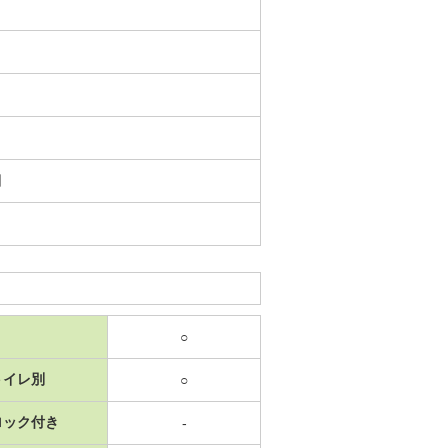
日
○
トイレ別
○
ロック付き
-