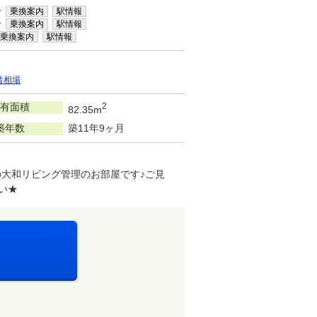
分
乗換案内
駅情報
分
乗換案内
駅情報
乗換案内
駅情報
賃相場
有面積
2
82.35m
築年数
築11年9ヶ月
大和リビング管理のお部屋です♪ご見
い★