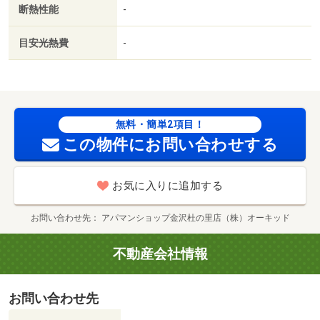
断熱性能
-
ガス／保証会社利用可／ローソン 金沢芳斉二丁目店（コ
ンビニ）まで１３４ｍ／スギ薬局武蔵町店（ドラッグスト
目安光熱費
-
ア）まで２８７ｍ／セブン－イレブン金沢芳斉２丁目店
（コンビニ）まで４１９ｍ／スギ薬局金沢昭和町店（ドラ
ッグストア）まで４０２ｍ／（株）マルエー／元菊店（ス
ーパー）まで１０１９ｍ／スギ薬局元車店（ドラッグスト
ア）まで１２４８ｍ/賃貸戸数:35戸
無料・簡単2項目！
この物件にお問い合わせする
お気に入りに追加する
お問い合わせ先
アパマンショップ金沢杜の里店（株）オーキッド
不動産会社情報
お問い合わせ先