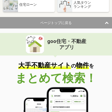
人気タウン
住宅ローン
ランキング
ページトップに戻る
goo住宅・不動産
アプリ
大手不動産サイト
物件
の
を
まとめて検索！