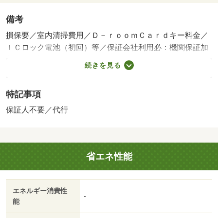
備考
損保要／室内清掃費用／Ｄ－ｒｏｏｍＣａｒｄキー料金／
ＩＣロック電池（初回）等／保証会社利用必：機関保証加
入必須。初回保証料３５０００円、月額保証料賃料等総額
続きを見る
の１％＋８００円／月（その他商品あり）／［退去時費
用 退去費用実費精算※故意・過失等別途実費］ＬＰガス
特記事項
料金はご契約前にＬＰガス事業者にご確認いただけま
す。 ガス料金の請求は大和リビングにて行います（承諾
保証人不要／代行
書回収後）。ルームクリーニング料金にエアコンクリーニ
ング費用を含みます。 保証会社：株式会社イントラス
ト／バストイレ別／バルコニー／エアコン／ガスコンロ対
省エネ性能
応／クロゼット／フローリング／シャワー付洗面台／ＴＶ
インターホン／浴室乾燥機／オートロック／室内洗濯置／
シューズボックス／システムキッチン／追焚機能浴室／温
エネルギー消費性
水洗浄便座／エレベーター／宅配ボックス／即入居可／敷
-
能
金不要／防犯カメラ／照明付／保証人不要／２沿線利用可
／ネット使用料不要／複層ガラス／２駅利用可／プロパン