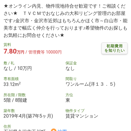
★オンライン内見、物件現地待合せ歓迎です！ご相談くだ
さい★ ＴＶＣＭでおなじみの大和リビング管理のお部屋
です♪金沢市・金沢市近郊はもちろんかほく市～白山市・能
美市まで幅広く仲介を行っております♪希望物件のお探しも
お気軽にお問合せください★
賃料
初期費用
7.80
を知りたい
/ 管理費等 10000円
万円
敷 / 礼
保証金
なし / 10万円
なし
専有面積
間取り
2
ワンルーム(洋１３．５)
33.12m
所在階 / 階数
方位
5階 / 8階建
東
築年数
物件タイプ
2019年4月(築7年5ヶ月)
賃貸マンション
住所