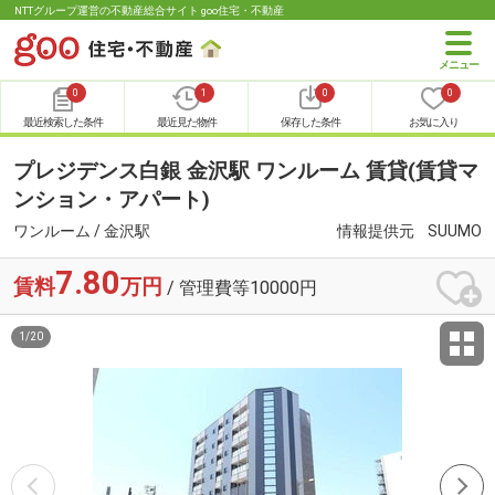
NTTグループ運営の不動産総合サイト goo住宅・不動産
0
1
0
0
最近検索した条件
最近見た物件
保存した条件
お気に入り
プレジデンス白銀 金沢駅 ワンルーム 賃貸(賃貸マ
ンション・アパート)
ワンルーム / 金沢駅
情報提供元
SUUMO
7.80
賃料
万円
/ 管理費等10000円
1
/
20