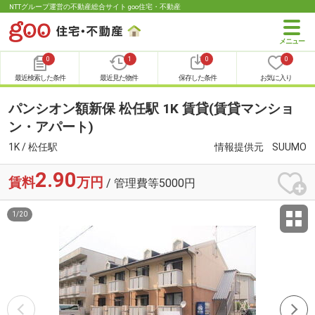
NTTグループ運営の不動産総合サイト goo住宅・不動産
0
1
0
0
最近検索した条件
最近見た物件
保存した条件
お気に入り
パンシオン額新保 松任駅 1K 賃貸(賃貸マンショ
ン・アパート)
1K / 松任駅
情報提供元
SUUMO
2.90
賃料
万円
/ 管理費等5000円
1
/
20