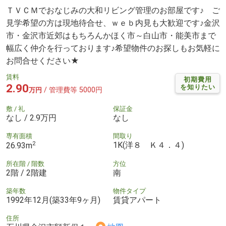
ＴＶＣＭでおなじみの大和リビング管理のお部屋です♪ ご
見学希望の方は現地待合せ、ｗｅｂ内見も大歓迎です♪金沢
市・金沢市近郊はもちろんかほく市～白山市・能美市まで
幅広く仲介を行っております♪希望物件のお探しもお気軽に
お問合せください★
賃料
初期費用
2.90
を知りたい
/ 管理費等 5000円
万円
敷 / 礼
保証金
なし / 2.9万円
なし
専有面積
間取り
2
1K(洋８ Ｋ４．４)
26.93m
所在階 / 階数
方位
2階 / 2階建
南
築年数
物件タイプ
1992年12月(築33年9ヶ月)
賃貸アパート
住所