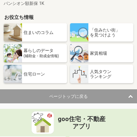
パンシオン額新保 1K
お役立ち情報
「住みたい街」
住まいのコラム
を見つけよう
暮らしのデータ
家賃相場
(補助金・助成金情報)
人気タウン
住宅ローン
ランキング
ページトップに戻る
goo住宅・不動産
アプリ