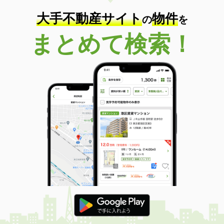
大手不動産サイト
物件
の
を
まとめて検索！