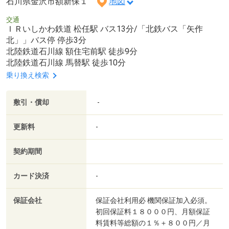
石川県金沢市額新保１
地図
交通
ＩＲいしかわ鉄道 松任駅 バス13分/「北鉄バス「矢作
北」」バス停 停歩3分
北陸鉄道石川線 額住宅前駅 徒歩9分
北陸鉄道石川線 馬替駅 徒歩10分
乗り換え検索
敷引・償却
-
更新料
-
契約期間
カード決済
-
保証会社
保証会社利用必 機関保証加入必須。
初回保証料１８０００円、月額保証
料賃料等総額の１％＋８００円／月