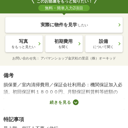
このお部屋をもっと知りたい！
無料・簡単入力2項目
実際に物件を見学
したい
写真
初期費用
設備
をもっと見たい
を聞く
について聞く
お問い合わせ先
アパマンショップ金沢杜の里店（株）オーキッド
備考
損保要／室内清掃費用／保証会社利用必：機関保証加入必
須。初回保証料１８０００円、月額保証料賃料等総額の
１％＋８００円／月（その他商品あり）／［退去時費用
続きを見る
退去費用実費精算※故意・過失等別途実費］ＬＰガス料金
はご契約前にＬＰガス事業者にご確認いただけます。 ル
特記事項
ームクリーニング料金に、エアコンクリーニング費用を含
みます。ルームクリーニング料金は入居時にお預りさせて