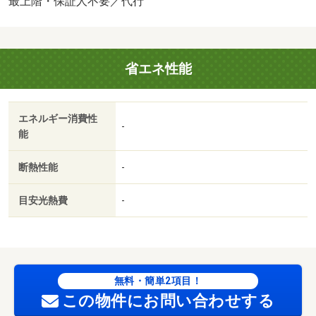
最上階・保証人不要／代行
頂きます。 保証会社：株式会社イントラスト／バストイ
レ別／バルコニー／エアコン／室内洗濯置／シューズボッ
クス／温水洗浄便座／宅配ボックス／即入居可／最上階／
省エネ性能
敷金不要／ＩＨクッキングヒーター／照明付／保証人不要
／２沿線利用可／２駅利用可／駅徒歩１０分以内／プロパ
ンガス／礼金１ヶ月／保証会社利用可／セブン－イレブン
エネルギー消費性
野々市矢作北店（コンビニ）まで２８０ｍ／ゲンキー馬替
-
能
店（ドラッグストア）まで４６３ｍ／キリン堂額新保店
（ドラッグストア）まで５７８ｍ／ウエルシア金沢額新保
断熱性能
-
店（ドラッグストア）まで６０４ｍ／クスリのアオキ菅原
店（ドラッグストア）まで７０３ｍ／野々市市役所（役
目安光熱費
-
所）まで７６６ｍ/賃貸戸数:8戸
無料・簡単2項目！
この物件にお問い合わせする