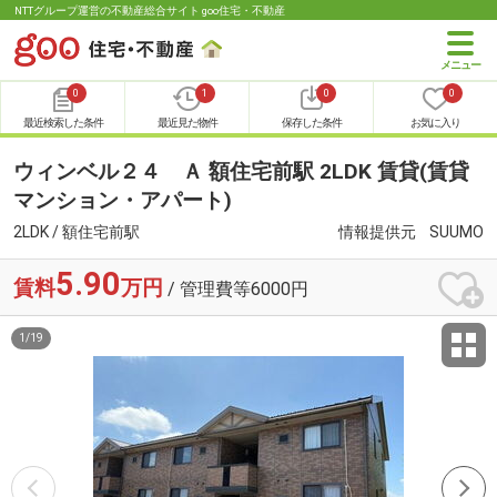
NTTグループ運営の不動産総合サイト goo住宅・不動産
0
1
0
0
最近検索した条件
最近見た物件
保存した条件
お気に入り
ウィンベル２４ Ａ 額住宅前駅 2LDK 賃貸(賃貸
マンション・アパート)
2LDK / 額住宅前駅
情報提供元
SUUMO
5.90
賃料
万円
/ 管理費等6000円
1
/
19