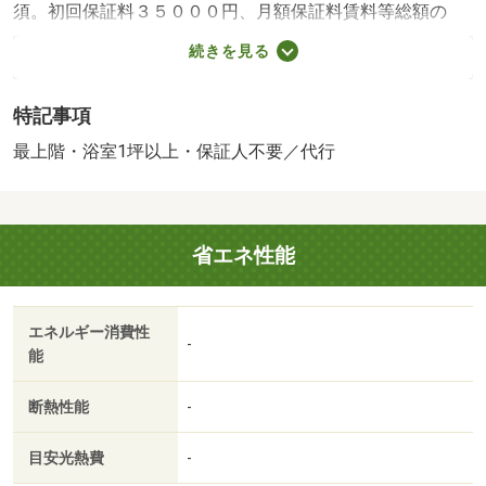
須。初回保証料３５０００円、月額保証料賃料等総額の
１％＋８００円／月（その他商品あり）／［退去時費用
続きを見る
退去費用実費精算※故意・過失等別途実費］ＬＰガス料金
はご契約前にＬＰガス事業者にご確認いただけます。
特記事項
「ルームクリーニング料金に、エアコンクリーニング費用
を含みます。」ルームクリーニング料金は入居時にお預り
最上階・浴室1坪以上・保証人不要／代行
させて頂きます。 保証会社：株式会社イントラスト／
バストイレ別／バルコニー／エアコン／シャワー付洗面台
／ＴＶインターホン／室内洗濯置／シューズボックス／追
省エネ性能
焚機能浴室／温水洗浄便座／駐輪場／宅配ボックス／即入
居可／最上階／敷金不要／照明付／全居室洋室／保証人不
要／ネット使用料不要／浴室１坪以上／２駅利用可／駅徒
エネルギー消費性
歩１０分以内／全居室６畳以上／プロパンガス／礼金１ヶ
-
能
月／保証会社利用可／アルビス（株）／野々市三納店（ス
ーパー）まで７７１ｍ／野々市市役所（その他）まで９１
断熱性能
-
８ｍ／コープいしかわコープおおぬか（スーパー）まで１
０５４ｍ／マックスバリュ野々市店（スーパー）まで１２
目安光熱費
-
３３ｍ／スギ薬局（その他）まで１３１２ｍ／バロー金沢