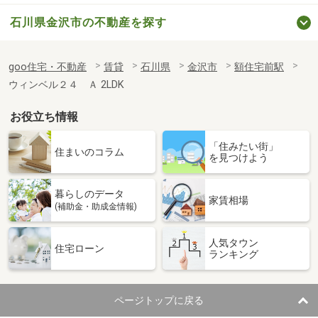
石川県金沢市の不動産を探す
goo住宅・不動産
賃貸
石川県
金沢市
額住宅前駅
ウィンベル２４ Ａ 2LDK
お役立ち情報
「住みたい街」
住まいのコラム
を見つけよう
暮らしのデータ
家賃相場
(補助金・助成金情報)
人気タウン
住宅ローン
ランキング
ページトップに戻る