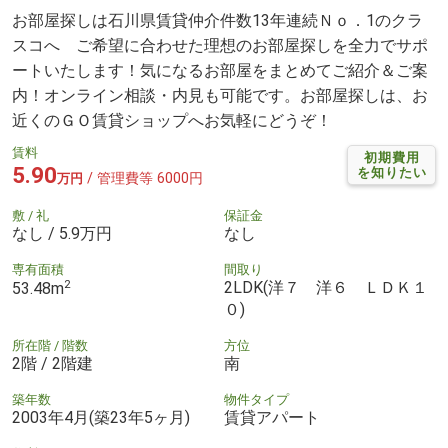
お部屋探しは石川県賃貸仲介件数13年連続Ｎｏ．1のクラ
スコへ ご希望に合わせた理想のお部屋探しを全力でサポ
ートいたします！気になるお部屋をまとめてご紹介＆ご案
内！オンライン相談・内見も可能です。お部屋探しは、お
近くのＧＯ賃貸ショップへお気軽にどうぞ！
賃料
初期費用
5.90
を知りたい
/ 管理費等 6000円
万円
敷 / 礼
保証金
なし / 5.9万円
なし
専有面積
間取り
2
2LDK(洋７ 洋６ ＬＤＫ１
53.48m
０)
所在階 / 階数
方位
2階 / 2階建
南
築年数
物件タイプ
2003年4月(築23年5ヶ月)
賃貸アパート