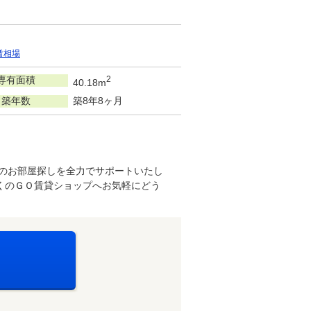
賃相場
専有面積
2
40.18m
築年数
築8年8ヶ月
想のお部屋探しを全力でサポートいたし
くのＧＯ賃貸ショップへお気軽にどう