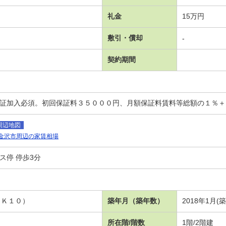
礼金
15万円
敷引・償却
-
契約期間
保証加入必須。初回保証料３５０００円、月額保証料賃料等総額の１％
周辺地図
金沢市周辺の家賃相場
ス停 停歩3分
ＤＫ１０）
築年月（築年数）
2018年1月(
所在階/階数
1階/2階建