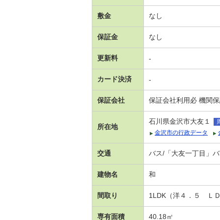
敷金
なし
保証金
なし
更新料
-
カード決済
-
保証会社
保証会社利用必 機関
石川県金沢市大友１
所在地
金沢市の行政データ
交通
バス/「大友一丁目」バ
建物名
和
間取り
1LDK（洋４．５ Ｌ
専有面積
40.18㎡