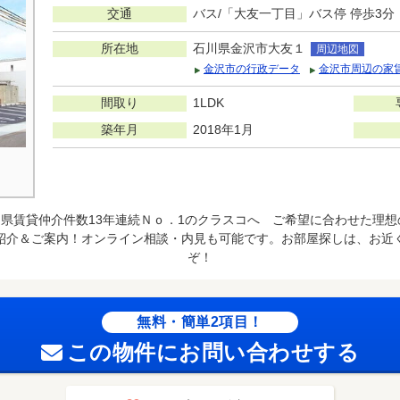
交通
バス/「大友一丁目」バス停 停歩3分
所在地
石川県金沢市大友１
周辺地図
金沢市の行政データ
金沢市周辺の家
間取り
1LDK
築年月
2018年1月
県賃貸仲介件数13年連続Ｎｏ．1のクラスコへ ご希望に合わせた理
紹介＆ご案内！オンライン相談・内見も可能です。お部屋探しは、お近
ぞ！
無料・簡単2項目！
この物件にお問い合わせする