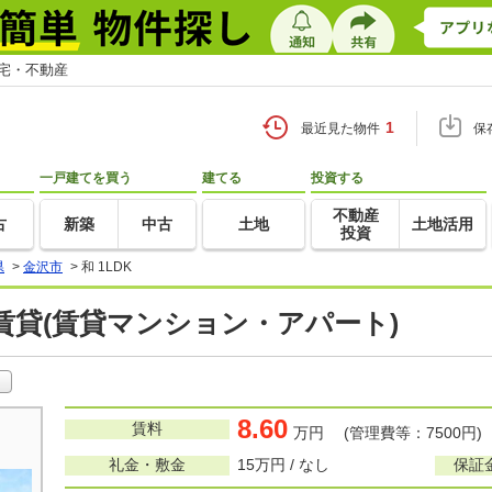
住宅・不動産
1
最近見た物件
保
一戸建てを買う
建てる
投資する
不動産
古
新築
中古
土地
土地活用
投資
県
>
金沢市
>
和 1LDK
K 賃貸(賃貸マンション・アパート)
8.60
賃料
万円 (管理費等：7500円)
礼金・敷金
15万円 / なし
保証