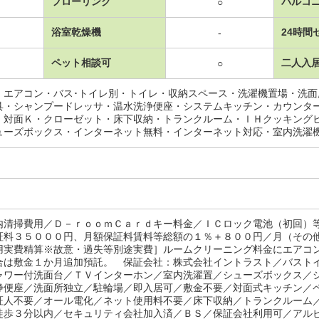
フローリング
バルコ
○
浴室乾燥機
24時間
-
ペット相談可
二人入
○
・エアコン・バス･トイレ別・トイレ・収納スペース・洗濯機置場・洗
具・シャンプードレッサ・温水洗浄便座・システムキッチン・カウンタ
・対面Ｋ・クローゼット・床下収納・トランクルーム・ＩＨクッキング
ューズボックス・インターネット無料・インターネット対応・室内洗濯
内清掃費用／Ｄ－ｒｏｏｍＣａｒｄキー料金／ＩＣロック電池（初回）
証料３５０００円、月額保証料賃料等総額の１％＋８００円／月（その
用実費精算※故意・過失等別途実費］ルームクリーニング料金にエアコ
合は敷金１か月追加預託。 保証会社：株式会社イントラスト／バスト
ャワー付洗面台／ＴＶインターホン／室内洗濯置／シューズボックス／
浄便座／洗面所独立／駐輪場／即入居可／敷金不要／対面式キッチン／
証人不要／オール電化／ネット使用料不要／床下収納／トランクルーム
徒歩３分以内／セキュリティ会社加入済／ＢＳ／保証会社利用可／アル