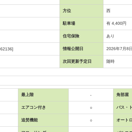
方位
西
駐車場
有 4,400円
住宅保険
あり
情報公開日
2026年7月8
62136]
次回更新予定日
随時
最上階
角部屋
-
エアコン付き
バス・
○
追焚機能
オート
○