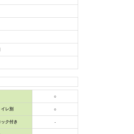
日
○
トイレ別
○
ロック付き
-