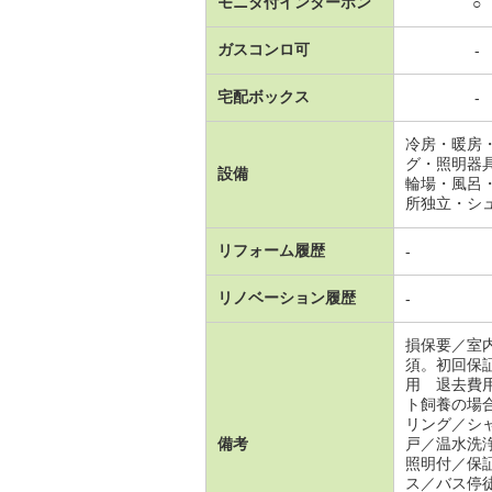
モニタ付インターホン
○
ガスコンロ可
-
宅配ボックス
-
冷房・暖房
グ・照明器
設備
輪場・風呂
所独立・シ
リフォーム履歴
-
リノベーション履歴
-
損保要／室
須。初回保
用 退去費
ト飼養の場
リング／シ
備考
戸／温水洗
照明付／保
ス／バス停