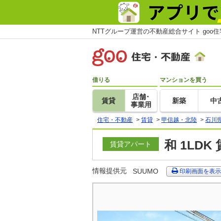
NTTグループ運営の不動産総合サイト goo
借りる
マンションを買う
店舗･
賃貸
新築
中
事業用
住宅・不動産
>
賃貸
>
甲信越・北陸
>
石川
和 1LD
賃貸アパート
情報提供元
SUUMO
印刷画面を表示