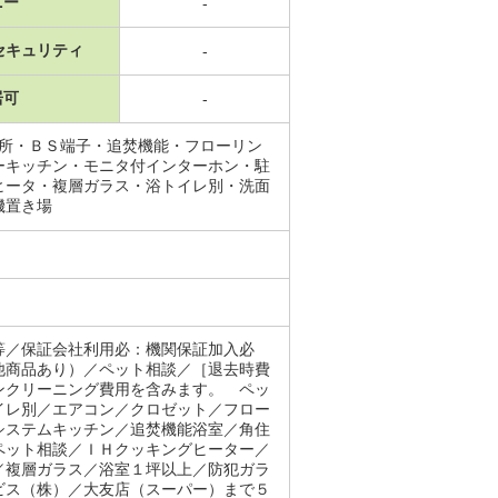
ニー
-
セキュリティ
-
居可
-
面所・ＢＳ端子・追焚機能・フローリン
ーキッチン・モニタ付インターホン・駐
ヒータ・複層ガラス・浴トイレ別・洗面
機置き場
等／保証会社利用必：機関保証加入必
他商品あり）／ペット相談／［退去時費
ンクリーニング費用を含みます。 ペッ
イレ別／エアコン／クロゼット／フロー
システムキッチン／追焚機能浴室／角住
ペット相談／ＩＨクッキングヒーター／
／複層ガラス／浴室１坪以上／防犯ガラ
ビス（株）／大友店（スーパー）まで５