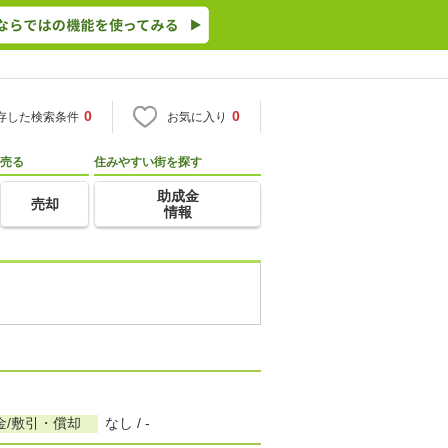
0
0
存した検索条件
お気に入り
売る
住みやすい街を探す
助成金
売却
情報
金/敷引・償却
なし / -