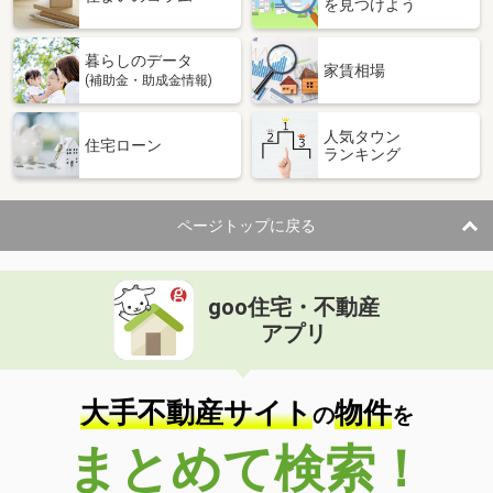
を見つけよう
暮らしのデータ
家賃相場
(補助金・助成金情報)
人気タウン
住宅ローン
ランキング
ページトップに戻る
goo住宅・不動産
アプリ
大手不動産サイト
物件
の
を
まとめて検索！