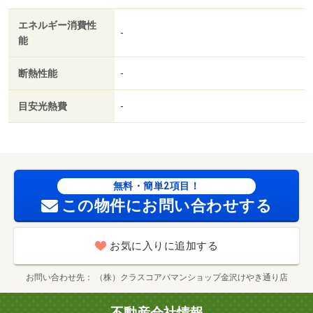
即入居可／敷金不要／対面式キッチン／ＩＨクッキングヒ
エネルギー消費性
ーター／照明付／ウォークインクロゼット／保証人不要／
-
能
２沿線利用可／ネット使用料不要／浴室１坪以上／２駅利
用可／セキュリティ会社加入済／ＬＤＫ１２畳以上／全居
断熱性能
-
室６畳以上／プロパンガス／ＢＳ／保証会社利用可／クス
リのアオキ長田店（ドラッグストア）まで４３０ｍ／
目安光熱費
-
（株）マルエー／元菊店（スーパー）まで４４０ｍ／ファ
ミリーマート金沢けやき通り店（コンビニ）まで７３７ｍ
／セブン－イレブン金沢駅西本町３丁目店（コンビニ）ま
で９０８ｍ／ローソン金沢若宮町店（コンビニ）まで９３
１ｍ／スギ薬局 昭和町店（その他）まで９６０ｍ/賃貸戸
無料・簡単2項目！
数:8戸
この物件にお問い合わせする
お気に入りに追加する
お問い合わせ先
（株）クラスコアパマンショップ金沢けやき通り店
不動産会社情報