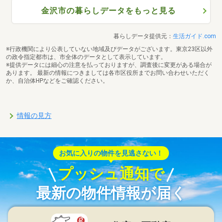
金沢市の暮らしデータをもっと見る
暮らしデータ提供元：
生活ガイド.com
※行政機関により公表していない地域及びデータがございます。東京23区以外
の政令指定都市は、市全体のデータとして表示しています。
※提供データには細心の注意を払っておりますが、調査後に変更がある場合が
あります。 最新の情報につきましては各市区役所までお問い合わせいただく
か、自治体HPなどをご確認ください。
情報の見方
お気に入りの物件を見逃さない！
プッシュ通知で
最新の物件情報が届く