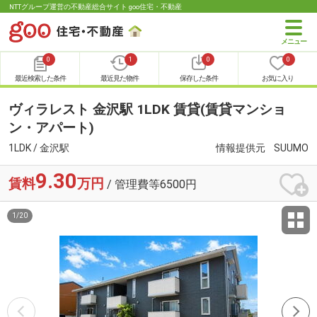
NTTグループ運営の不動産総合サイト goo住宅・不動産
0
1
0
0
最近検索した条件
最近見た物件
保存した条件
お気に入り
ヴィラレスト 金沢駅 1LDK 賃貸(賃貸マンショ
ン・アパート)
1LDK / 金沢駅
情報提供元
SUUMO
9.30
賃料
万円
/ 管理費等6500円
1
/
20