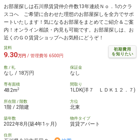
お部屋探しは石川県賃貸仲介件数13年連続Ｎｏ．1のクラ
スコへ ご希望に合わせた理想のお部屋探しを全力でサポ
ートいたします！気になるお部屋をまとめてご紹介＆ご案
内！オンライン相談・内見も可能です。お部屋探しは、お
近くのＧＯ賃貸ショップへお気軽にどうぞ！
賃料
初期費用
9.30
を知りたい
/ 管理費等 6500円
万円
敷 / 礼
保証金
なし / 18万円
なし
専有面積
間取り
2
1LDK(洋７ ＬＤＫ１２．７)
48.2m
所在階 / 階数
方位
1階 / 2階建
北東
築年数
物件タイプ
2022年8月(築4年1ヶ月)
賃貸アパート
住所