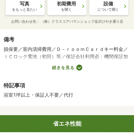
写真
初期費用
設備
をもっと見たい
を聞く
について聞く
お問い合わせ先
（株）クラスコアパマンショップ金沢けやき通り店
備考
損保要／室内清掃費用／Ｄ－ｒｏｏｍＣａｒｄキー料金／
ＩＣロック電池（初回）等／保証会社利用必：機関保証加
入必須。初回保証料３５０００円、月額保証料賃料等総額
続きを見る
の１％＋８００円／月（その他商品あり）／［退去時費
用 退去費用実費精算※故意・過失等別途実費］ＬＰガス
特記事項
料金はご契約前にＬＰガス事業者にご確認いただけま
す。 ルームクリーニング料金にエアコンクリーニング費
浴室1坪以上・保証人不要／代行
用を含みます。 保証会社：株式会社イントラスト／バ
ストイレ別／バルコニー／エアコン／フローリング／シャ
ワー付洗面台／ＴＶインターホン／浴室乾燥機／オートロ
省エネ性能
ック／室内洗濯置／シューズボックス／システムキッチン
／追焚機能浴室／温水洗浄便座／駐輪場／宅配ボックス／