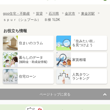
goo住宅・不動産
賃貸
石川県
金沢市
東金沢駅
ｓｐｕｒ（シュプール） Ｂ棟 1LDK
お役立ち情報
「住みたい街」
住まいのコラム
を見つけよう
暮らしのデータ
家賃相場
(補助金・助成金情報)
人気タウン
住宅ローン
ランキング
ページトップに戻る