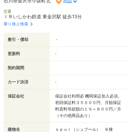
石川県金沢市小坂町北
地図
交通
ＩＲいしかわ鉄道 東金沢駅 徒歩13分
乗り換え検索
敷引・償却
-
更新料
-
契約期間
カード決済
-
保証会社
保証会社利用必 機関保証加入必須。
初回保証料３５０００円、月額保証
料賃料等総額の１％＋８００円／月
（その他商品あり）
建物名
ｓｐｕｒ（シュプール） Ｂ棟