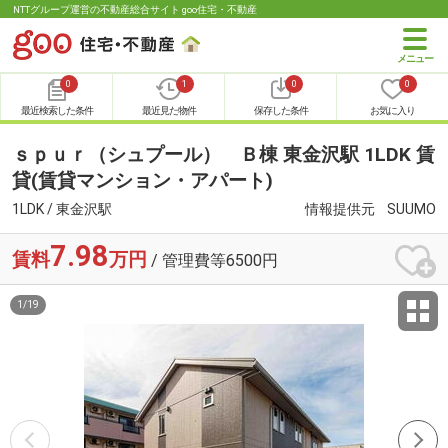
NTTグループ運営の不動産総合サイト goo住宅・不動産
0
1
0
0
最近検索した条件
最近見た物件
保存した条件
お気に入り
ｓｐｕｒ（シュプール） Ｂ棟 東金沢駅 1LDK 賃
貸(賃貸マンション・アパート)
1LDK / 東金沢駅
情報提供元
SUUMO
7.98
賃料
万円
/ 管理費等6500円
1
/
19