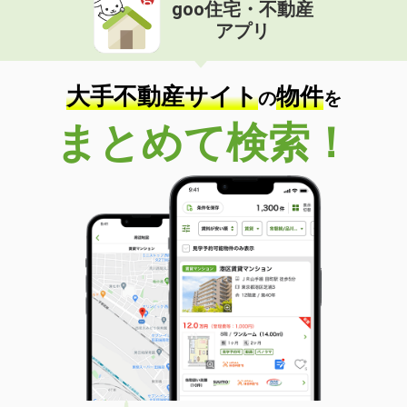
goo住宅・不動産
アプリ
大手不動産サイト
物件
の
を
まとめて検索！