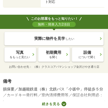
ト対応
このお部屋をもっと知りたい！
無料・簡単入力2項目
実際に物件を見学
したい
写真
初期費用
設備
をもっと見たい
を聞く
について聞く
お問い合わせ先
（株）クラスコアパマンショップ金沢けやき通り店
備考
損保要／加越能鉄道（株）北鉄バス「小坂中」停徒歩５分
／カードキー発行料／室内清掃費用等／保証会社利用必：
機関保証加入必須。初回保証料３５０００円、月額保証料
続きを見る
賃料等総額の１％＋８００円／月（その他商品あり）／