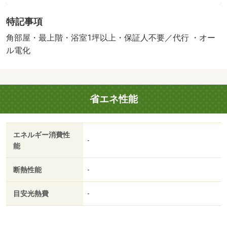
［退去時費用 退去費用実費精算※故意・過失等別途実
特記事項
費］ルームクリーニング料金にエアコンクリーニング費用
を含みます。 保証会社：株式会社イントラスト／バスト
角部屋・最上階・浴室1坪以上・保証人不要／代行 ・オー
イレ別／エアコン／シャワー付洗面台／ＴＶインターホン
ル電化
／室内洗濯置／角住戸／温水洗浄便座／駐輪場／即入居可
／最上階／敷金不要／対面式キッチン／照明付／電気コン
ロ／ウォークインクロゼット／保証人不要／オール電化／
省エネ性能
ネット使用料不要／浴室１坪以上／セキュリティ会社加入
済／全居室６畳以上／礼金１ヶ月／保証会社利用可／スギ
薬局（その他）まで５４２ｍ／東金沢駅（その他）まで１
エネルギー消費性
２５２ｍ／Ｖｄｒｕｇ 鳴和店（その他）まで１０４１ｍ
-
能
／石川県歯科医師会立歯科医療専門学校（その他）まで２
０５９ｍ／（株）マルエー／春日店（スーパー）まで１８
断熱性能
-
４８ｍ/賃貸戸数:6戸
目安光熱費
-