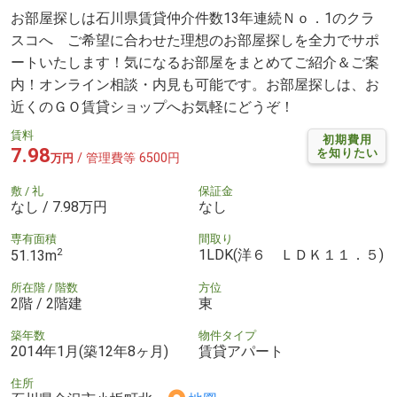
お部屋探しは石川県賃貸仲介件数13年連続Ｎｏ．1のクラ
スコへ ご希望に合わせた理想のお部屋探しを全力でサポ
ートいたします！気になるお部屋をまとめてご紹介＆ご案
内！オンライン相談・内見も可能です。お部屋探しは、お
近くのＧＯ賃貸ショップへお気軽にどうぞ！
賃料
初期費用
7.98
を知りたい
/ 管理費等 6500円
万円
敷 / 礼
保証金
なし / 7.98万円
なし
専有面積
間取り
2
1LDK(洋６ ＬＤＫ１１．５)
51.13m
所在階 / 階数
方位
2階 / 2階建
東
築年数
物件タイプ
2014年1月(築12年8ヶ月)
賃貸アパート
住所