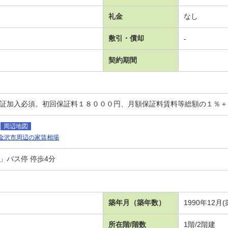
礼金
なし
敷引・償却
-
契約期間
保証加入必須。初回保証料１８０００円、月額保証料賃料等総額の１％
周辺地図
金沢市周辺の家賃相場
」バス停 停歩4分
築年月（築年数）
1990年12月
所在階/階数
1階/2階建