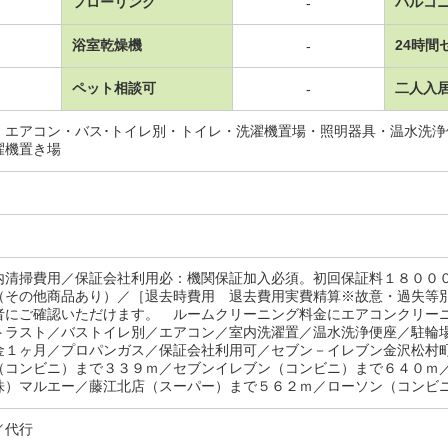
フローリング
バルコ
-
浴室乾燥機
24時間
-
ペット相談可
二人入
-
・エアコン・バス･トイレ別・トイレ・洗濯機置場・照明器具・温水洗
濯機置き場
内清掃費用／保証会社利用必：機関保証加入必須。初回保証料１８００
（その他商品あり）／［退去時費用 退去費用実費精算※故意・過失等
者にご確認いただけます。 ルームクリーニング料金にエアコンクリー
トラスト／バストイレ別／エアコン／室内洗濯置／温水洗浄便座／駐輪
金１ヶ月／プロパンガス／保証会社利用可／セブン－イレブン金沢松村
（コンビニ）まで３３９ｍ／セブンイレブン（コンビニ）まで６４０ｍ
株）マルエー／藤江北店（スーパー）まで５６２ｍ／ローソン（コンビニ）
／代行