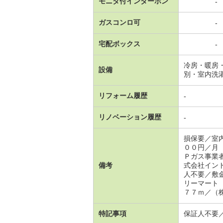
モニタ付インターホン
-
ガスコンロ可
-
宅配ボックス
-
冷房・暖房
設備
別・室内洗
リフォーム履歴
-
リノベーション履歴
-
損保要／室
００円／月
Ｐガス事業
備考
式会社イン
人不要／敷
リーマート
７７ｍ／（
特記事項
保証人不要