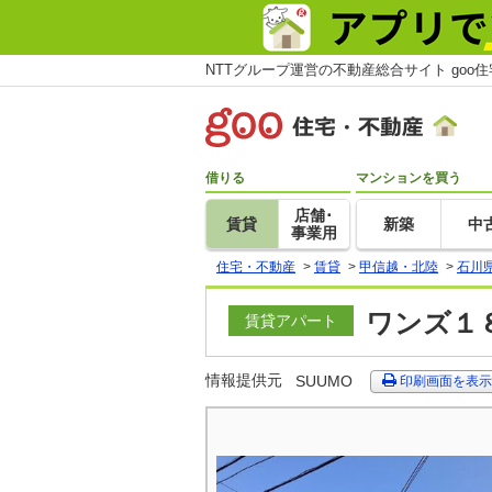
NTTグループ運営の不動産総合サイト goo
借りる
マンションを買う
店舗･
賃貸
新築
中
事業用
住宅・不動産
>
賃貸
>
甲信越・北陸
>
石川
ワンズ１８
賃貸アパート
情報提供元
SUUMO
印刷画面を表示