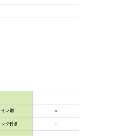
日
-
トイレ別
○
ロック付き
-