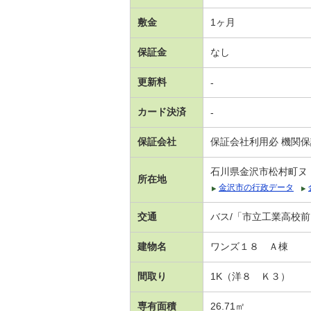
敷金
1ヶ月
保証金
なし
更新料
-
カード決済
-
保証会社
保証会社利用必 機関
石川県金沢市松村町ヌ
所在地
金沢市の行政データ
交通
バス/「市立工業高校前
建物名
ワンズ１８ Ａ棟
間取り
1K（洋８ Ｋ３）
専有面積
26.71㎡