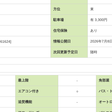
方位
東
駐車場
有 3,300円
住宅保険
あり
情報公開日
2026年7月8
61624]
次回更新予定日
随時
最上階
角部屋
-
エアコン付き
バス・
○
追焚機能
オート
-