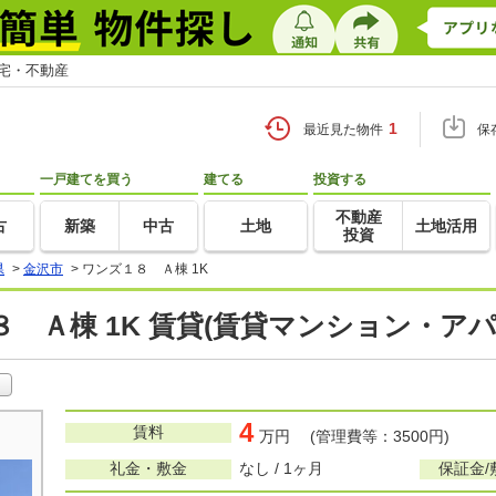
住宅・不動産
1
最近見た物件
保
一戸建てを買う
建てる
投資する
不動産
古
新築
中古
土地
土地活用
投資
県
>
金沢市
>
ワンズ１８ Ａ棟 1K
 Ａ棟 1K 賃貸(賃貸マンション・アパ
4
賃料
万円 (管理費等：3500円)
礼金・敷金
なし / 1ヶ月
保証金/