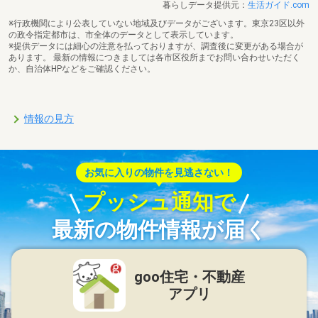
暮らしデータ提供元：
生活ガイド.com
※行政機関により公表していない地域及びデータがございます。東京23区以外
の政令指定都市は、市全体のデータとして表示しています。
※提供データには細心の注意を払っておりますが、調査後に変更がある場合が
あります。 最新の情報につきましては各市区役所までお問い合わせいただく
か、自治体HPなどをご確認ください。
情報の見方
お気に入りの物件を見逃さない！
プッシュ通知で
最新の物件情報が届く
goo住宅・不動産
アプリ