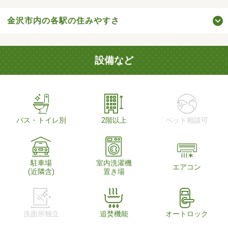
金沢市内の各駅の住みやすさ
設備など
バス・トイレ別
2階以上
ペット相談可
駐車場
室内洗濯機
エアコン
(近隣含)
置き場
洗面所独立
追焚機能
オートロック