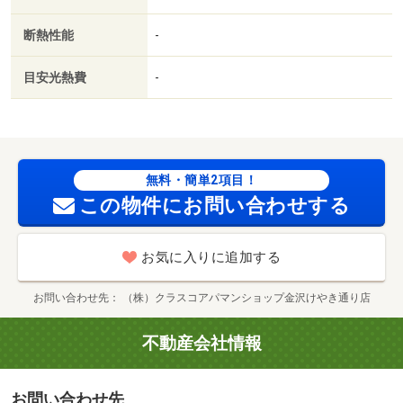
利用可／ネット使用料不要／２駅利用可／セキュリティ会
社加入済／都市ガス／礼金１ヶ月／保証会社利用可／セブ
断熱性能
-
ンイレブン（飲食店）まで６６４ｍ／セブン－イレブン金
沢駅西本町３丁目店（コンビニ）まで５４０ｍ／セブンイ
目安光熱費
-
レブン（飲食店）まで６４３ｍ／ローソン金沢若宮町店
（コンビニ）まで６８４ｍ／マックスバリュ金沢駅西本町
店（スーパー）まで７０３ｍ／ラ・ムー金沢駅西店（その
他）まで８８７ｍ/賃貸戸数:30戸
無料・簡単2項目！
この物件にお問い合わせする
お気に入りに追加する
お問い合わせ先
（株）クラスコアパマンショップ金沢けやき通り店
不動産会社情報
お問い合わせ先