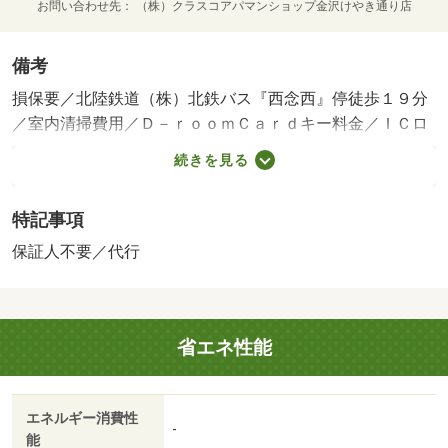
お問い合わせ先
（株）クラスコアパマンショップ金沢けやき通り店
備考
損保要／北陸鉄道（株）北鉄バス『西念西』停徒歩１９分
／室内清掃費用／Ｄ－ｒｏｏｍＣａｒｄキー料金／ＩＣロ
ック電池（初回）等／保証会社利用必：機関保証加入必
続きを見る
須。初回保証料１８０００円、月額保証料賃料等総額の
１％＋８００円／月（その他商品あり）／［退去時費用
特記事項
退去費用実費精算※故意・過失等別途実費］ルームクリー
ニング料金にエアコンクリーニング費用を含みます。 保
保証人不要／代行
証会社：株式会社イントラスト／バストイレ別／バルコニ
ー／エアコン／クロゼット／フローリング／シャワー付洗
面台／ＴＶインターホン／オートロック／室内洗濯置／シ
省エネ性能
ューズボックス／システムキッチン／追焚機能浴室／温水
洗浄便座／エレベーター／駐輪場／宅配ボックス／即入居
可／敷金不要／対面式キッチン／防犯カメラ／ＩＨクッキ
エネルギー消費性
ングヒーター／照明付／保証人不要／バイク置場／２沿線
-
能