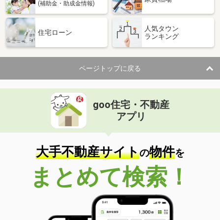
(補助金・助成金情報)
人気タウン
住宅ローン
ランキング
ページトップに戻る
goo住宅・不動産
アプリ
大手不動産サイト
物件
の
を
まとめて検索！