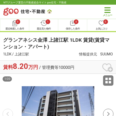
NTTグループ運営の不動産総合サイト goo住宅・不動産
0
1
0
0
最近検索した条件
最近見た物件
保存した条件
お気に入り
グランアネシス金澤 上諸江駅 1LDK 賃貸(賃貸マ
ンション・アパート)
1LDK / 上諸江駅
情報提供元
SUUMO
8.20
賃料
万円
/ 管理費等10000円
1
/
20