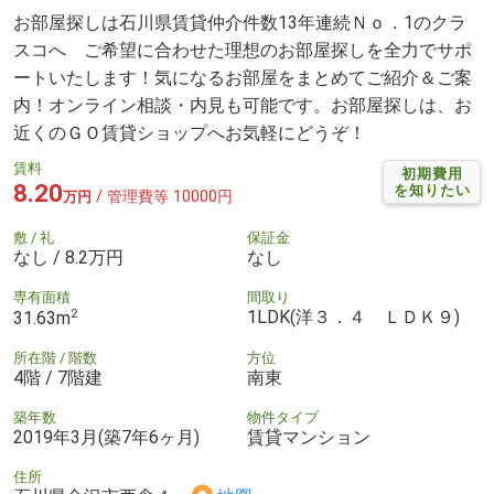
お部屋探しは石川県賃貸仲介件数13年連続Ｎｏ．1のクラ
スコへ ご希望に合わせた理想のお部屋探しを全力でサポ
ートいたします！気になるお部屋をまとめてご紹介＆ご案
内！オンライン相談・内見も可能です。お部屋探しは、お
近くのＧＯ賃貸ショップへお気軽にどうぞ！
賃料
初期費用
8.20
を知りたい
/ 管理費等 10000円
万円
敷 / 礼
保証金
なし / 8.2万円
なし
専有面積
間取り
2
1LDK(洋３．４ ＬＤＫ９)
31.63m
所在階 / 階数
方位
4階 / 7階建
南東
築年数
物件タイプ
2019年3月(築7年6ヶ月)
賃貸マンション
住所