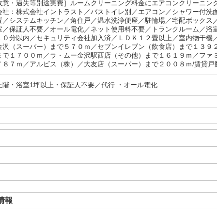
故意・過失等別途実費］ルームクリーニング料金にエアコンクリーニン
会社：株式会社イントラスト／バストイレ別／エアコン／シャワー付洗
置／システムキッチン／角住戸／温水洗浄便座／駐輪場／宅配ボックス
室／保証人不要／オール電化／ネット使用料不要／トランクルーム／浴
１０分以内／セキュリティ会社加入済／ＬＤＫ１２畳以上／室内物干機
金沢（スーパー）まで５７０ｍ／セブンイレブン（飲食店）まで１３９
まで１７００ｍ／ラ・ムー金沢駅西店（その他）まで１６１９ｍ／ファ
７８７ｍ／アルビス（株）／大友店（スーパー）まで２００８ｍ/賃貸戸数
上階・浴室1坪以上・保証人不要／代行 ・オール電化
情報