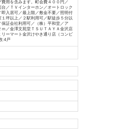
グ費用を含みます。町会費４００円／
面台／ＴＶインターホン／オートロック
／即入居可／最上階／敷金不要／照明付
室１坪以上／２駅利用可／駅徒歩５分以
／保証会社利用可／（株）平和堂／ア
２ｍ／金澤文苑堂ＴＳＵＴＡＹＡ金沢店
ミリーマート金沢けやき通り店（コンビ
:4戸