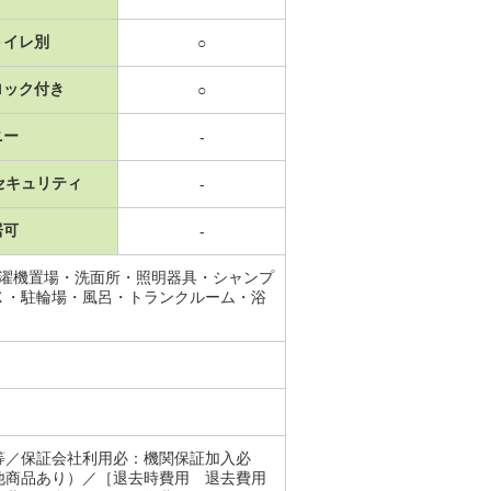
トイレ別
○
ロック付き
○
ニー
-
セキュリティ
-
居可
-
洗濯機置場・洗面所・照明器具・シャンプ
Ｘ・駐輪場・風呂・トランクルーム・浴
等／保証会社利用必：機関保証加入必
他商品あり）／［退去時費用 退去費用