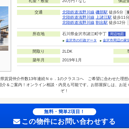
礼金・敷金
20万円 / なし
保証
交通
北陸鉄道浅野川線
磯部駅
徒歩5分
北陸鉄道浅野川線
上諸江駅
徒歩11
北陸鉄道浅野川線
割出駅
徒歩12分
所在地
石川県金沢市諸江町中丁
周辺地図
金沢市の行政データ
金沢市周辺の家
間取り
2LDK
築年月
2019年1月
県賃貸仲介件数13年連続Ｎｏ．1のクラスコへ ご希望に合わせた理
紹介＆ご案内！オンライン相談・内見も可能です。お部屋探しは、お近
ぞ！
無料・簡単2項目！
この物件にお問い合わせする