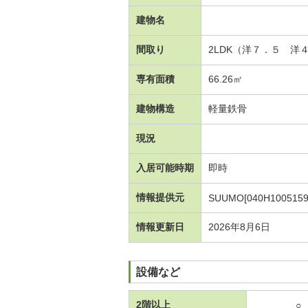
建物名
間取り
2LDK（洋７．５ 洋
専有面積
66.26㎡
建物構造
軽量鉄骨
現況
入居可能時期
即時
情報提供元
SUUMO[040H1005159
情報更新日
2026年8月6日
設備など
2階以上
○