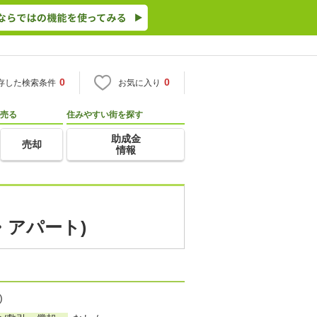
0
0
存した検索条件
お気に入り
売る
住みやすい街を探す
助成金
売却
情報
・アパート)
)