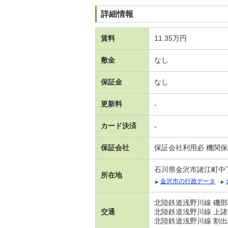
詳細情報
賃料
11.35万円
敷金
なし
保証金
なし
更新料
-
カード決済
-
保証会社
保証会社利用必 機関
石川県金沢市諸江町中
所在地
金沢市の行政データ
北陸鉄道浅野川線 磯部
交通
北陸鉄道浅野川線 上諸
北陸鉄道浅野川線 割出