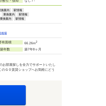
金/敷引・償却
なし / -
乗換案内
駅情報
分
乗換案内
駅情報
乗換案内
駅情報
賃相場
専有面積
2
66.26m
築年数
築7年8ヶ月
想のお部屋探しを全力でサポートいたし
くのＧＯ賃貸ショップへお気軽にどう