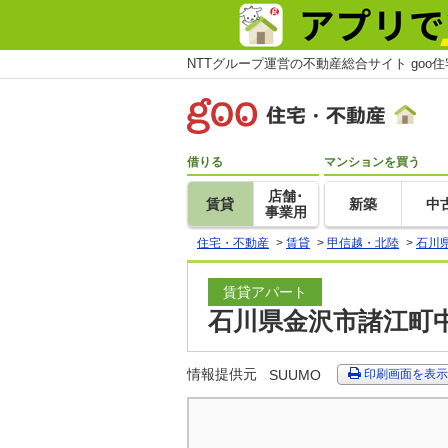
NTTグループ運営の不動産総合サイト goo
借りる
マンションを買う
店舗･
賃貸
新築
中
事業用
住宅・不動産
>
賃貸
>
甲信越・北陸
>
石川
賃貸アパート
石川県金沢市諸江町中
情報提供元
SUUMO
印刷画面を表示