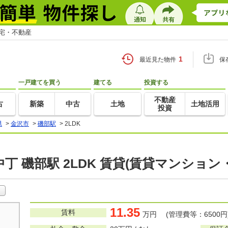
住宅・不動産
1
最近見た物件
保
一戸建てを買う
建てる
投資する
不動産
古
新築
中古
土地
土地活用
投資
県
>
金沢市
>
磯部駅
>
2LDK
丁 磯部駅 2LDK 賃貸(賃貸マンション
11.35
賃料
万円 (管理費等：6500円