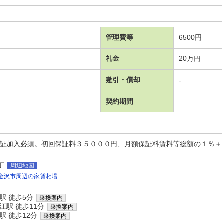
管理費等
6500円
礼金
20万円
敷引・償却
-
契約期間
保証加入必須。初回保証料３５０００円、月額保証料賃料等総額の１％
丁
周辺地図
金沢市周辺の家賃相場
駅 徒歩5分
乗換案内
江駅 徒歩11分
乗換案内
駅 徒歩12分
乗換案内