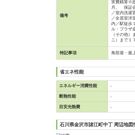
実費精算※
月。 保証
／室内洗濯
備考
／全居室洋
内／駅徒歩
ル・プラザ
（その他）
ニ）まで１
特記事項
角部屋・最
省エネ性能
エネルギー消費性能
-
断熱性能
-
目安光熱費
-
石川県金沢市諸江町中丁 周辺地図