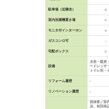
駐車場（近隣含）
○
室内洗濯機置き場
○
モニタ付インターホン
○
ガスコンロ可
-
宅配ボックス
○
冷房・暖房
設備
ードレッサ
トイレ別・
リフォーム履歴
-
リノベーション履歴
-
損保要／室
須。初回保