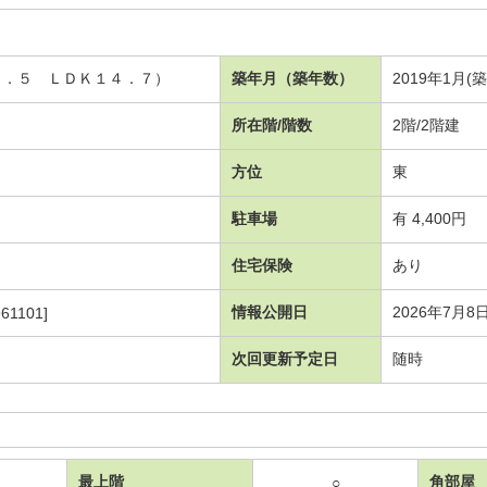
４．５ ＬＤＫ１４．７）
築年月（築年数）
2019年1月(
所在階/階数
2階/2階建
方位
東
駐車場
有 4,400円
住宅保険
あり
情報公開日
2026年7月8
61101]
次回更新予定日
随時
最上階
角部屋
○