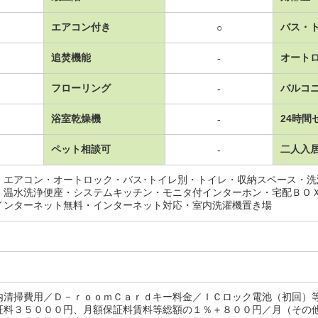
エアコン付き
バス・
○
追焚機能
オート
-
フローリング
バルコ
-
浴室乾燥機
24時間
-
ペット相談可
二人入
-
・エアコン・オートロック・バス･トイレ別・トイレ・収納スペース・
・温水洗浄便座・システムキッチン・モニタ付インターホン・宅配ＢＯ
インターネット無料・インターネット対応・室内洗濯機置き場
内清掃費用／Ｄ－ｒｏｏｍＣａｒｄキー料金／ＩＣロック電池（初回）
証料３５０００円、月額保証料賃料等総額の１％＋８００円／月（その