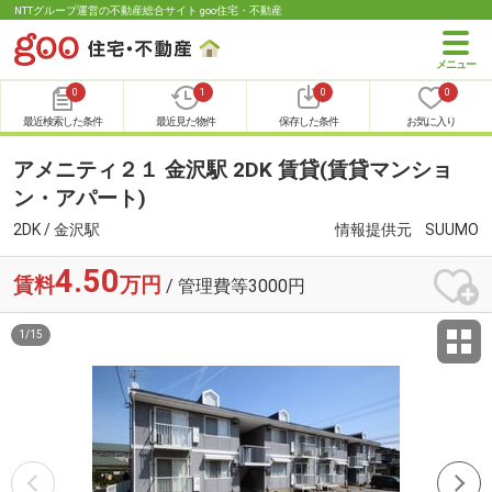
NTTグループ運営の不動産総合サイト goo住宅・不動産
0
1
0
0
最近検索した条件
最近見た物件
保存した条件
お気に入り
アメニティ２１ 金沢駅 2DK 賃貸(賃貸マンショ
ン・アパート)
2DK / 金沢駅
情報提供元
SUUMO
4.50
賃料
万円
/ 管理費等3000円
1
/
15