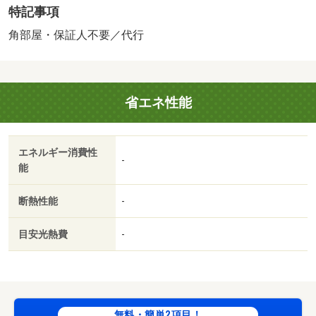
特記事項
費］ＬＰガス料金はご契約前にＬＰガス事業者にご確認い
ただけます。 ルームクリーニング料金にエアコンクリー
角部屋・保証人不要／代行
ニング費用を含みます。 保証会社：株式会社イントラス
ト／バストイレ別／バルコニー／エアコン／シャワー付洗
面台／ＴＶインターホン／室内洗濯置／シューズボックス
省エネ性能
／角住戸／温水洗浄便座／洗面所独立／押入／即入居可／
敷金不要／照明付／保証人不要／和室／全居室６畳以上／
プロパンガス／ＢＳ／礼金１ヶ月／保証会社利用可／Ｖｄ
エネルギー消費性
ｒｕｇ 直江店（その他）まで６８５ｍ/賃貸戸数:8戸
-
能
断熱性能
-
目安光熱費
-
無料・簡単2項目！