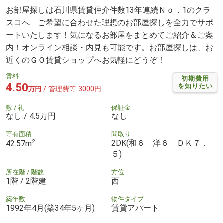
お部屋探しは石川県賃貸仲介件数13年連続Ｎｏ．1のクラ
スコへ ご希望に合わせた理想のお部屋探しを全力でサポ
ートいたします！気になるお部屋をまとめてご紹介＆ご案
内！オンライン相談・内見も可能です。お部屋探しは、お
近くのＧＯ賃貸ショップへお気軽にどうぞ！
賃料
初期費用
4.50
を知りたい
/ 管理費等 3000円
万円
敷 / 礼
保証金
なし / 4.5万円
なし
専有面積
間取り
2
2DK(和６ 洋６ ＤＫ７．
42.57m
５)
所在階 / 階数
方位
1階 / 2階建
西
築年数
物件タイプ
1992年4月(築34年5ヶ月)
賃貸アパート