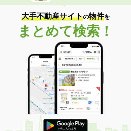
大手不動産サイト
物件
の
を
まとめて検索！