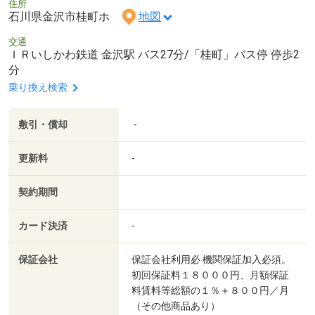
住所
石川県金沢市桂町ホ
地図
交通
ＩＲいしかわ鉄道 金沢駅 バス27分/「桂町」バス停 停歩2
分
乗り換え検索
敷引・償却
-
更新料
-
契約期間
カード決済
-
保証会社
保証会社利用必 機関保証加入必須。
初回保証料１８０００円、月額保証
料賃料等総額の１％＋８００円／月
（その他商品あり）