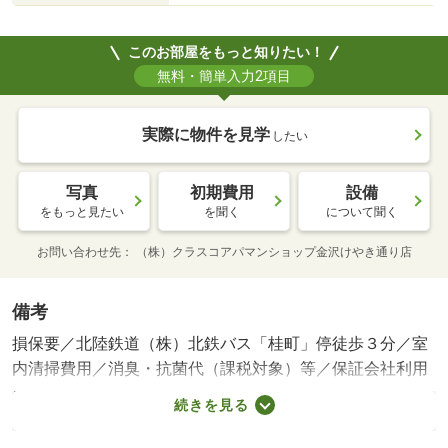
このお部屋をもっと知りたい！
無料・簡単入力2項目
実際に物件を見学
したい
写真
初期費用
設備
をもっと見たい
を聞く
について聞く
お問い合わせ先
（株）クラスコアパマンショップ金沢けやき通り店
備考
損保要／北陸鉄道（株）北鉄バス「桂町」停徒歩３分／室
内清掃費用／消臭・抗菌代（課税対象）等／保証会社利用
必：機関保証加入必須。初回保証料１８０００円、月額保
続きを見る
証料賃料等総額の１％＋８００円／月（その他商品あり）
／［退去時費用 退去費用実費精算※故意・過失等別途実