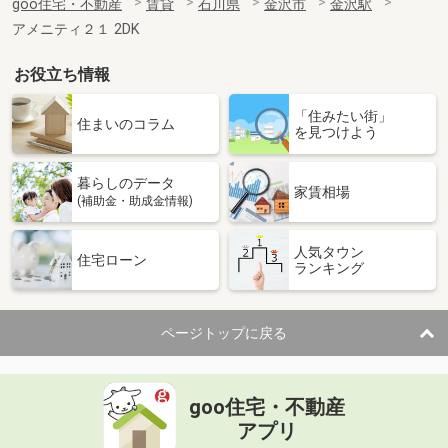
goo住宅・不動産
賃貸
石川県
金沢市
金沢駅
アメニティ２１ 2DK
お役立ち情報
「住みたい街」
住まいのコラム
を見つけよう
暮らしのデータ
家賃相場
(補助金・助成金情報)
人気タウン
住宅ローン
ランキング
ページトップに戻る
goo住宅・不動産
アプリ