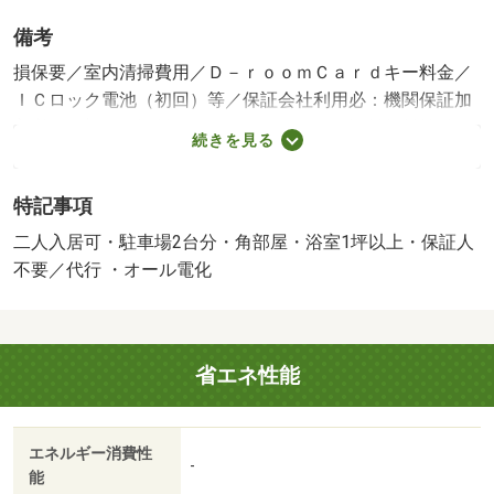
備考
損保要／室内清掃費用／Ｄ－ｒｏｏｍＣａｒｄキー料金／
ＩＣロック電池（初回）等／保証会社利用必：機関保証加
入必須。初回保証料３５０００円、月額保証料賃料等総額
続きを見る
の１％＋８００円／月（その他商品あり）／二人入居可／
子供可／駐２台可／［退去時費用 退去費用実費精算※故
特記事項
意・過失等別途実費］ルームクリーニング料金にエアコン
クリーニング費用を含みます。 保証会社：株式会社イン
二人入居可・駐車場2台分・角部屋・浴室1坪以上・保証人
トラスト／バストイレ別／バルコニー／エアコン／クロゼ
不要／代行 ・オール電化
ット／フローリング／シャワー付洗面台／ＴＶインターホ
ン／浴室乾燥機／オートロック／室内洗濯置／シューズボ
ックス／システムキッチン／追焚機能浴室／角住戸／温水
省エネ性能
洗浄便座／脱衣所／洗面所独立／洗面化粧台／２口コンロ
／駐輪場／宅配ボックス／ＢＳ・ＣＳ／敷金不要／３口以
上コンロ／対面式キッチン／防犯カメラ／ＩＨクッキング
エネルギー消費性
ヒーター／照明付／グリル付／保証人不要／駐車２台可／
-
能
二人入居相談／オール電化／カードキー／全居室フローリ