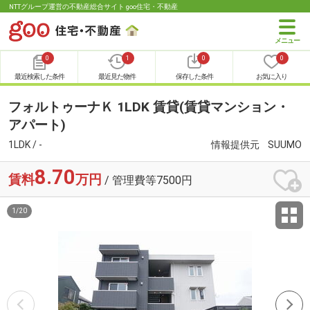
NTTグループ運営の不動産総合サイト goo住宅・不動産
0
1
0
0
最近検索した条件
最近見た物件
保存した条件
お気に入り
フォルトゥーナＫ 1LDK 賃貸(賃貸マンション・
アパート)
1LDK / -
情報提供元
SUUMO
8.70
賃料
万円
/ 管理費等7500円
1
/
20