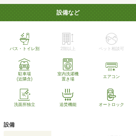
設備など
バス・トイレ別
2階以上
ペット相談可
駐車場
室内洗濯機
エアコン
(近隣含)
置き場
洗面所独立
追焚機能
オートロック
設備