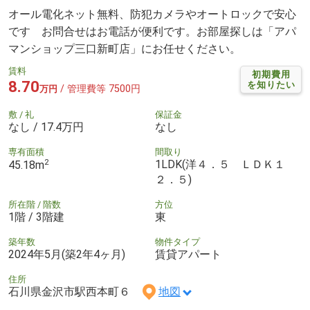
オール電化ネット無料、防犯カメラやオートロックで安心
です お問合せはお電話が便利です。お部屋探しは「アパ
マンショップ三口新町店」にお任せください。
賃料
初期費用
8.70
を知りたい
/ 管理費等 7500円
万円
敷 / 礼
保証金
なし / 17.4万円
なし
専有面積
間取り
2
1LDK(洋４．５ ＬＤＫ１
45.18m
２．５)
所在階 / 階数
方位
1階 / 3階建
東
築年数
物件タイプ
2024年5月(築2年4ヶ月)
賃貸アパート
住所
石川県金沢市駅西本町６
地図