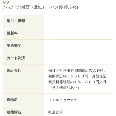
交通
バス/「北町西（北鉄）」バス停 停歩4分
敷引・償却
-
更新料
-
契約期間
カード決済
-
保証会社
保証会社利用必 機関保証加入必須。
初回保証料３５０００円、月額保証
料賃料等総額の１％＋８００円／月
（その他商品あり）
建物名
フォルトゥーナＫ
建物構造
軽量鉄骨