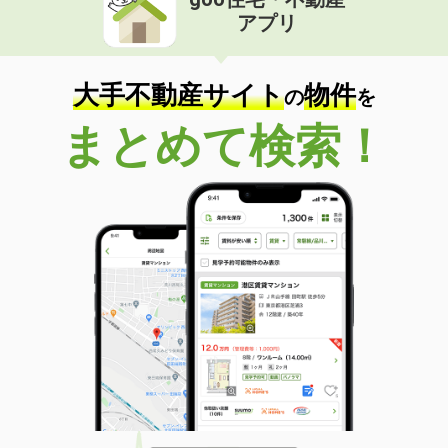
アプリ
大手不動産サイト
物件
の
を
まとめて検索！