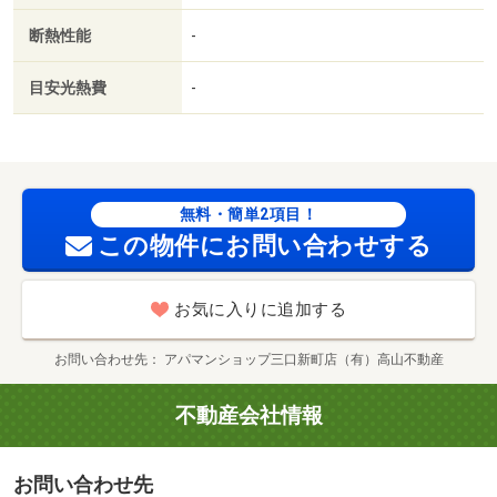
ング／物置／駅まで平坦／ネット使用料不要／床下収納／
断熱性能
-
トランクルーム／複層ガラス／平坦地／浴室１坪以上／前
面棟無／敷地内ごみ置き場／駐車並列２台／平面駐車場／
目安光熱費
-
セキュリティ会社加入済／ＬＤＫ１２畳以上／食品庫／洗
面所にドア／室内物干機／シューズＷＩＣ／玄関収納／Ｂ
Ｓ／年内入居可／礼金２ヶ月／保証会社利用可／全室照明
付／北町児童公園（公園）まで５６ｍ／北町児童公園（そ
の他）まで５６ｍ／金沢西病院（病院）まで２３７ｍ／長
無料・簡単2項目！
田中学校（中学校）まで２４９ｍ／マックスバリュ金沢駅
この物件にお問い合わせする
西本町店（スーパー）まで４１０ｍ／北町（その他）まで
４１６ｍ/賃貸戸数:9戸
お気に入りに追加する
お問い合わせ先
アパマンショップ三口新町店（有）高山不動産
不動産会社情報
お問い合わせ先