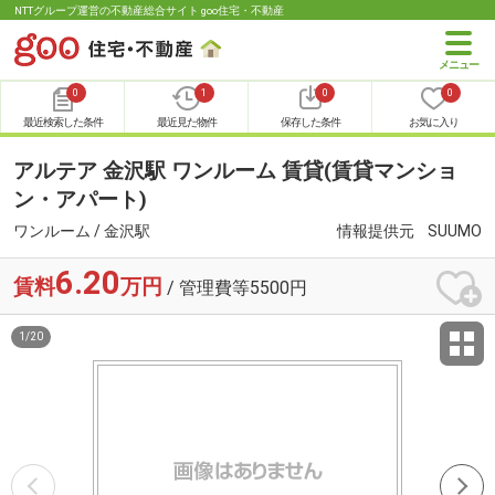
NTTグループ運営の不動産総合サイト goo住宅・不動産
0
1
0
0
最近検索した条件
最近見た物件
保存した条件
お気に入り
アルテア 金沢駅 ワンルーム 賃貸(賃貸マンショ
ン・アパート)
ワンルーム / 金沢駅
情報提供元
SUUMO
6.20
賃料
万円
/ 管理費等5500円
1
/
20