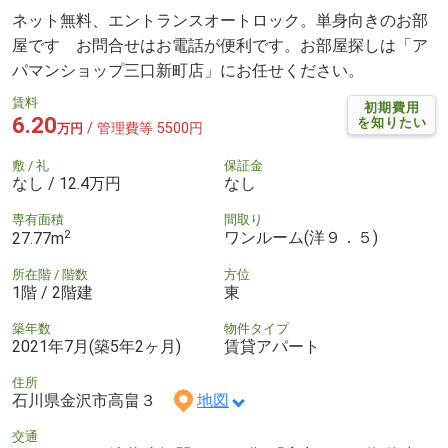
ネット無料、エントランスオートロック。単身向きのお部
屋です お問合せはお電話が便利です。お部屋探しは「ア
パマンショップ三口新町店」にお任せください。
賃料
初期費用
6.20
を知りたい
/ 管理費等 5500円
万円
敷 / 礼
保証金
なし / 12.4万円
なし
専有面積
間取り
2
ワンルーム(洋９．５)
27.77m
所在階 / 階数
方位
1階 / 2階建
東
築年数
物件タイプ
2021年7月(築5年2ヶ月)
賃貸アパート
住所
石川県金沢市高畠３
地図
交通