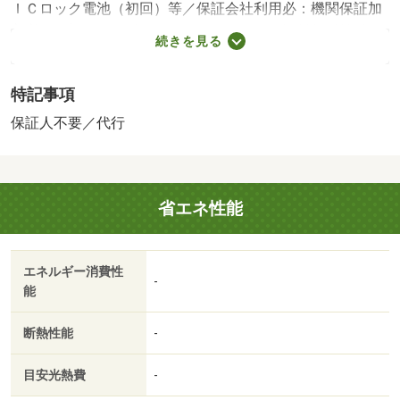
ＩＣロック電池（初回）等／保証会社利用必：機関保証加
入必須。初回保証料３５０００円、月額保証料賃料等総額
続きを見る
の１％＋８００円／月（その他商品あり）／［退去時費
用 退去費用実費精算※故意・過失等別途実費］ＬＰガス
特記事項
料金はご契約前にＬＰガス事業者にご確認いただけま
す。 ルームクリーニング料金に、エアコンクリーニング
保証人不要／代行
費用を含みます。ルームクリーニング料金は入居時にお預
りさせて頂きます。 保証会社：株式会社イントラスト
／エアコン／フローリング／シャワー付洗面台／ＴＶイン
省エネ性能
ターホン／オートロック／室内洗濯置／シューズボックス
／システムキッチン／温水洗浄便座／脱衣所／駐輪場／敷
金不要／ＩＨクッキングヒーター／グリル付／ウォークイ
エネルギー消費性
ンクロゼット／保証人不要／カードキー／ネット使用料不
-
能
要／平坦地／前面棟無／プロパンガス／ＢＳ／礼金２ヶ月
／保証会社利用可／ファミリーマート（コンビニ）まで９
断熱性能
-
９ｍ／セブンイレブン（コンビニ）まで４３７ｍ／米丸わ
かたけ保育園（幼稚園・保育園）まで４８７ｍ／高畠町
目安光熱費
-
（その他）まで４８５ｍ／金沢高畠町郵便局（郵便局）ま