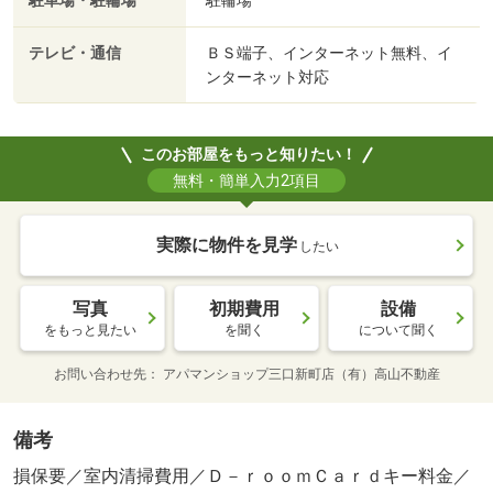
駐車場・駐輪場
駐輪場
テレビ・通信
ＢＳ端子、インターネット無料、イ
ンターネット対応
このお部屋をもっと知りたい！
無料・簡単入力2項目
実際に物件を見学
したい
写真
初期費用
設備
をもっと見たい
を聞く
について聞く
お問い合わせ先
アパマンショップ三口新町店（有）高山不動産
備考
損保要／室内清掃費用／Ｄ－ｒｏｏｍＣａｒｄキー料金／