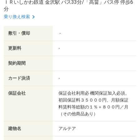
ＩＲいしかわ鉄道 金沢駅 バス33分/「高畠」バス停 停歩6
分
乗り換え検索
敷引・償却
-
更新料
-
契約期間
カード決済
-
保証会社
保証会社利用必 機関保証加入必須。
初回保証料３５０００円、月額保証
料賃料等総額の１％＋８００円／月
（その他商品あり）
建物名
アルテア