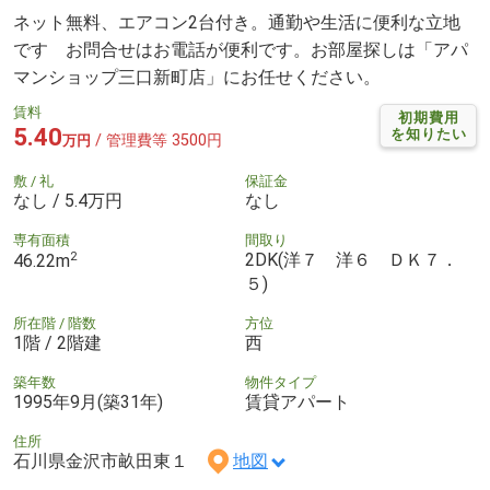
ネット無料、エアコン2台付き。通勤や生活に便利な立地
です お問合せはお電話が便利です。お部屋探しは「アパ
マンショップ三口新町店」にお任せください。
賃料
初期費用
5.40
を知りたい
/ 管理費等 3500円
万円
敷 / 礼
保証金
なし / 5.4万円
なし
専有面積
間取り
2
2DK(洋７ 洋６ ＤＫ７．
46.22m
５)
所在階 / 階数
方位
1階 / 2階建
西
築年数
物件タイプ
1995年9月(築31年)
賃貸アパート
住所
石川県金沢市畝田東１
地図