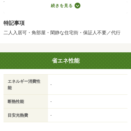
料３５０００円、月額保証料賃料等総額の１％＋８００円
続きを見る
／月（その他商品あり）／二人入居可／子供可／平置駐／
［退去時費用 退去費用実費精算※故意・過失等別途実
特記事項
費］ＬＰガス料金はご契約前にＬＰガス事業者にご確認い
ただけます。 ルームクリーニング料金にエアコンクリー
二人入居可・角部屋・閑静な住宅街・保証人不要／代行
ニング費用を含みます。 保証会社：株式会社イントラ
スト／バストイレ別／バルコニー／エアコン／クロゼット
／フローリング／シャワー付洗面台／ＴＶインターホン／
省エネ性能
室内洗濯置／シューズボックス／システムキッチン／角住
戸／温水洗浄便座／脱衣所／洗面所独立／洗面化粧台／２
口コンロ／閑静な住宅地／ＢＳ・ＣＳ／敷金不要／照明付
エネルギー消費性
／全居室洋室／保証人不要／二人入居相談／全居室フロー
-
能
リング／３面採光／専用庭／物置／駅まで平坦／ネット使
用料不要／キッチンに窓／トランクルーム／平坦地／前面
断熱性能
-
棟無／平面駐車場／全居室６畳以上／プロパンガス／洗面
所にドア／室内物干機／ＢＳ／年内入居可／礼金１ヶ月／
目安光熱費
-
保証会社利用可／全室照明付／スギ薬局県庁前店（ドラッ
グストア）まで６８３ｍ／石川県庁（その他）まで１３３