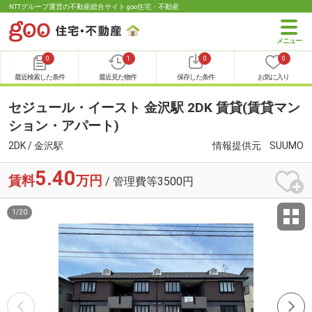
NTTグループ運営の不動産総合サイト goo住宅・不動産
0
1
0
0
最近検索した条件
最近見た物件
保存した条件
お気に入り
セジュール・イースト 金沢駅 2DK 賃貸(賃貸マン
ション・アパート)
2DK / 金沢駅
情報提供元
SUUMO
5.40
賃料
万円
/ 管理費等3500円
1
/
20