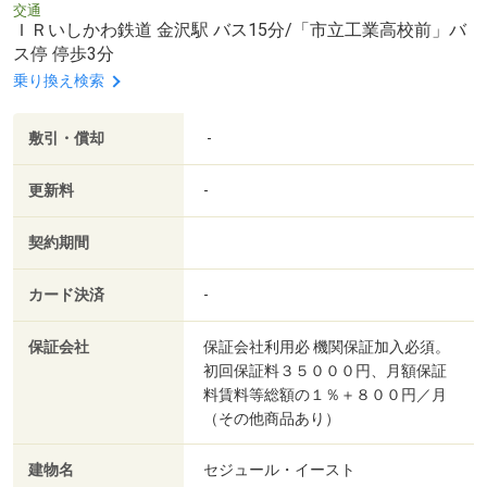
交通
ＩＲいしかわ鉄道 金沢駅 バス15分/「市立工業高校前」バ
ス停 停歩3分
乗り換え検索
敷引・償却
-
更新料
-
契約期間
カード決済
-
保証会社
保証会社利用必 機関保証加入必須。
初回保証料３５０００円、月額保証
料賃料等総額の１％＋８００円／月
（その他商品あり）
建物名
セジュール・イースト