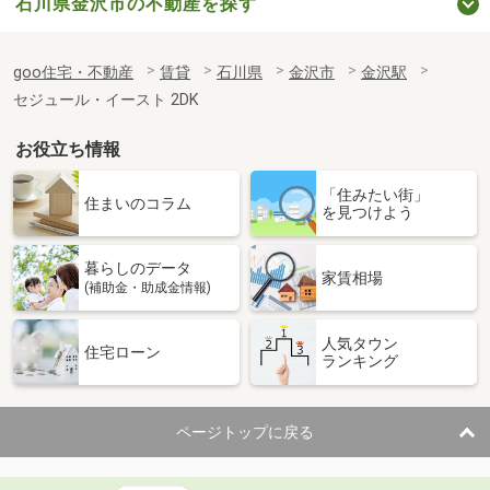
石川県金沢市の不動産を探す
goo住宅・不動産
賃貸
石川県
金沢市
金沢駅
セジュール・イースト 2DK
お役立ち情報
「住みたい街」
住まいのコラム
を見つけよう
暮らしのデータ
家賃相場
(補助金・助成金情報)
人気タウン
住宅ローン
ランキング
ページトップに戻る