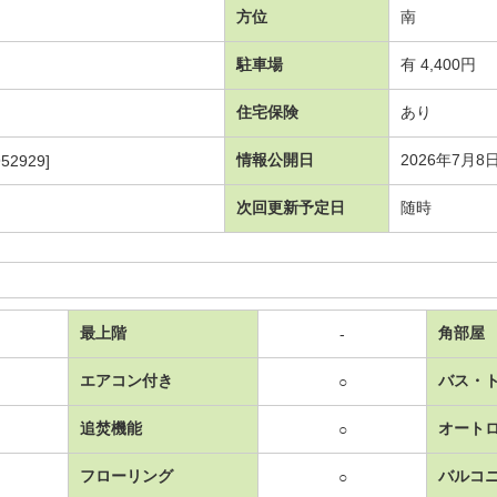
方位
南
駐車場
有 4,400円
住宅保険
あり
情報公開日
2026年7月8
52929]
次回更新予定日
随時
最上階
角部屋
-
エアコン付き
バス・
○
追焚機能
オート
○
フローリング
バルコ
○