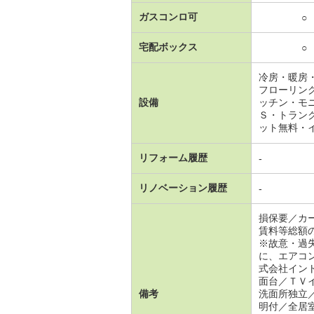
ガスコンロ可
○
宅配ボックス
○
冷房・暖房
フローリン
設備
ッチン・モ
Ｓ・トラン
ット無料・
リフォーム履歴
-
リノベーション履歴
-
損保要／カ
賃料等総額
※故意・過
に、エアコ
式会社イン
面台／ＴＶ
備考
洗面所独立
明付／全居