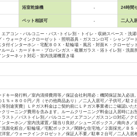
浴室乾燥機
24時間
-
ペット相談可
二人入
-
・エアコン・バルコニー・バス･トイレ別・トイレ・収納スペース・洗
グ・ウォークインクローゼット・照明器具・ガスコンロ可・シャンプー
ニタ付インターホン・宅配ＢＯＸ・駐輪場・風呂・対面Ｋ・クローゼッ
クルーム・カードキー・プロパンガス・複層ガラス・浴トイレ別・洗面
インターネット対応・室内洗濯機置き場
ードキー発行料／室内清掃費用等／保証会社利用必：機関保証加入必須
の１％＋８００円／月（その他商品あり）／二人入居可／子供可／駐２
失等別途実費］ＬＰガス料金はご契約前にＬＰガス事業者にご確認いた
ンクリーニング費用を含みます。ルームクリーニング料金は入居時に
トラスト／バストイレ別／バルコニー／エアコン／ガスコンロ対応／ク
インターホン／室内洗濯置／陽当り良好／シューズボックス／南向き／
／洗面化粧台／駐輪場／宅配ボックス／閑静な住宅地／２面採光／ＢＳ
室洋室／ウォークインクロゼット／保証人不要／駐車２台可／二人入居