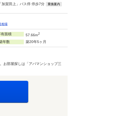
「加賀田上」バス停 停歩7分
乗換案内
賃相場
専有面積
2
57.66m
築年数
築20年5ヶ月
。お部屋探しは「アパマンショップ三