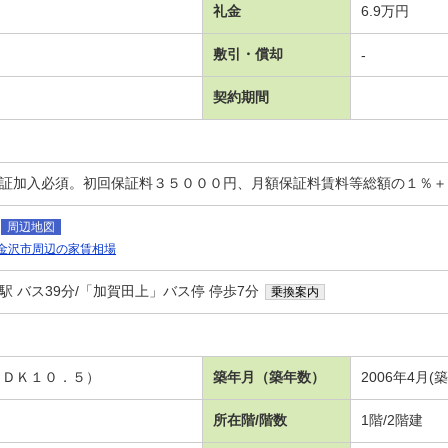
礼金
6.9万円
敷引・償却
-
契約期間
保証加入必須。初回保証料３５０００円、月額保証料賃料等総額の１％
周辺地図
金沢市周辺の家賃相場
駅 バス39分/「加賀田上」バス停 停歩7分
乗換案内
ＬＤＫ１０．５）
築年月（築年数）
2006年4月(
所在階/階数
1階/2階建