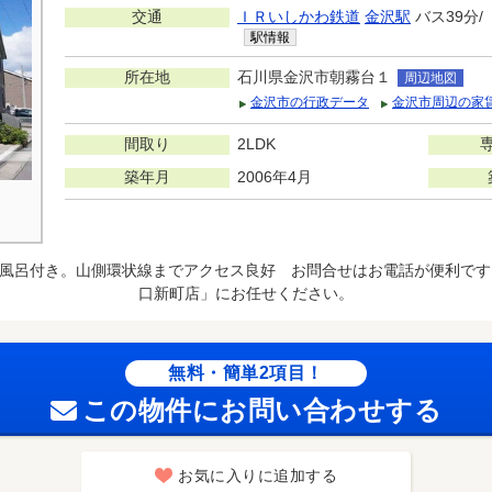
交通
ＩＲいしかわ鉄道
金沢駅
バス39分/
駅情報
所在地
石川県金沢市朝霧台１
周辺地図
金沢市の行政データ
金沢市周辺の家
間取り
2LDK
築年月
2006年4月
風呂付き。山側環状線までアクセス良好 お問合せはお電話が便利です
口新町店」にお任せください。
無料・簡単2項目！
この物件にお問い合わせする
お気に入りに追加する