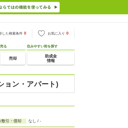
0
0
存した検索条件
お気に入り
売る
住みやすい街を探す
助成金
売却
情報
ンション・アパート)
/敷引・償却
なし / -