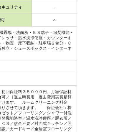
セキュリティ
-
居可
○
濯機置場・洗面所・ＢＳ端子・追焚機能・
ドレッサ・温水洗浄便座・カウンターキ
ト・物置・床下収納・駐車場２台分・Ｃ
所独立・シューズボックス・インターネ
。初回保証料３５０００円、月額保証料
台可／［退去時費用 退去費用実費精算
だけます。 ルームクリーニング料金
お預りさせて頂きます。 保証会社：株
ロゼット／フローリング／シャワー付洗
追焚機能浴室／温水洗浄便座／脱衣所／
・ＣＳ／敷金不要／対面式キッチン／照
相談／カードキー／全居室フローリング