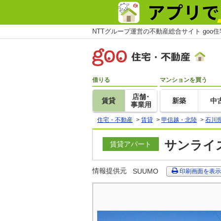
NTTグループ運営の不動産総合サイト goo
借りる
マンションを買う
店舗･
賃貸
新築
中
事業用
住宅・不動産
>
賃貸
>
甲信越・北陸
>
石川
サンライズ
賃貸アパート
情報提供元
SUUMO
印刷画面を表示