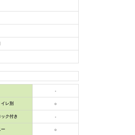
日
-
トイレ別
○
ロック付き
-
ニー
○