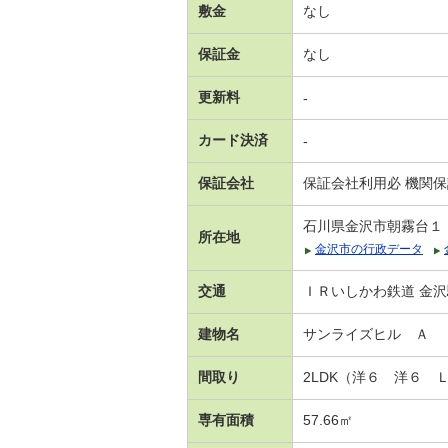
敷金
なし
保証金
なし
更新料
-
カード決済
-
保証会社
保証会社利用必 機関
石川県金沢市朝霧台１
所在地
金沢市の行政データ
交通
ＩＲいしかわ鉄道 金沢
建物名
サンライズヒル Ａ
間取り
2LDK（洋６ 洋６ 
専有面積
57.66㎡