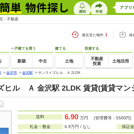
住宅・不動産
1
最近見た物件
保
一戸建てを買う
建てる
投資する
不動産
古
新築
中古
土地
土地活用
投資
県
>
金沢市
>
金沢駅
>
サンライズヒル Ａ 2LDK
ヒル Ａ 金沢駅 2LDK 賃貸(賃貸マ
6.90
賃料
万円 (管理費等：5500円)
礼金・敷金
6.9万円 / なし
保証金