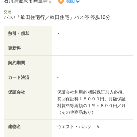
石川県金沢市無量寺２
地図
交通
バス/「畝田住宅行／畝田住宅」バス停 停歩10分
敷引・償却
-
更新料
-
契約期間
カード決済
-
保証会社
保証会社利用必 機関保証加入必須。
初回保証料１８０００円、月額保証
料賃料等総額の１％＋８００円／月
（その他商品あり）
建物名
ウエスト・パルク Ａ