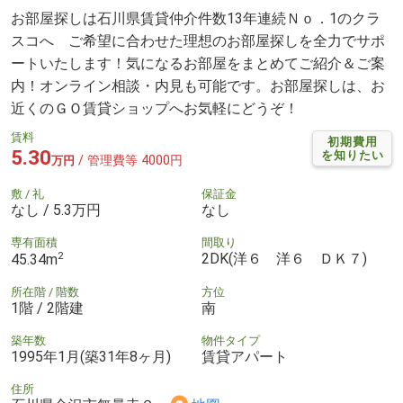
お部屋探しは石川県賃貸仲介件数13年連続Ｎｏ．1のクラ
スコへ ご希望に合わせた理想のお部屋探しを全力でサポ
ートいたします！気になるお部屋をまとめてご紹介＆ご案
内！オンライン相談・内見も可能です。お部屋探しは、お
近くのＧＯ賃貸ショップへお気軽にどうぞ！
賃料
初期費用
5.30
を知りたい
/ 管理費等 4000円
万円
敷 / 礼
保証金
なし / 5.3万円
なし
専有面積
間取り
2
2DK(洋６ 洋６ ＤＫ７)
45.34m
所在階 / 階数
方位
1階 / 2階建
南
築年数
物件タイプ
1995年1月(築31年8ヶ月)
賃貸アパート
住所