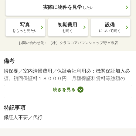
実際に物件を見学
したい
写真
初期費用
設備
をもっと見たい
を聞く
について聞く
お問い合わせ先
（株）クラスコアパマンショップ野々市店
備考
損保要／室内清掃費用／保証会社利用必：機関保証加入必
須。初回保証料１８０００円、月額保証料賃料等総額の
１％＋８００円／月（その他商品あり）／［退去時費用
続きを見る
退去費用実費精算※故意・過失等別途実費］ＬＰガス料金
はご契約前にＬＰガス事業者にご確認いただけます。 ル
特記事項
ームクリーニング料金にエアコンクリーニング費用を含み
ます。 保証会社：株式会社イントラスト／バストイレ別
保証人不要／代行
／バルコニー／エアコン／室内洗濯置／シューズボックス
／洗面所独立／駐輪場／即入居可／敷金不要／照明付／全