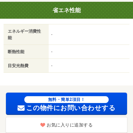
居室洋室／保証人不要／全居室６畳以上／プロパンガス／
省エネ性能
ＢＳ／礼金１ヶ月／保証会社利用可／Ｖｄｒｕｇ 直江店
（その他）まで６７０ｍ／セブンイレブン（コンビニ）ま
で４６３ｍ／ファミリーマート（コンビニ）まで５５８ｍ
エネルギー消費性
／Ｖｄｒｕｇ 直江店（その他）まで６１１ｍ/賃貸戸数:8
-
能
戸
断熱性能
-
目安光熱費
-
無料・簡単2項目！
この物件にお問い合わせする
お気に入りに追加する