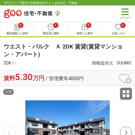
NTTグループ運営の不動産総合サイト goo住宅・不動産
0
1
0
0
最近検索した条件
最近見た物件
保存した条件
お気に入り
ウエスト・パルク Ａ 2DK 賃貸(賃貸マンショ
ン・アパート)
2DK / -
情報提供元
SUUMO
5.30
賃料
万円
/ 管理費等4000円
1
/
18