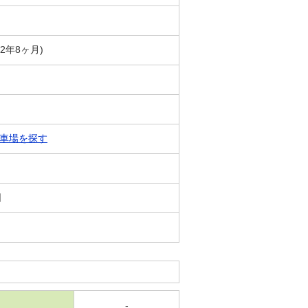
築2年8ヶ月)
車場を探す
日
-