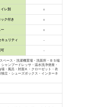
トイレ別
○
ロック付き
○
ニー
○
セキュリティ
-
居可
-
納スペース・洗濯機置場・洗面所・ＢＳ端
・シャンプードレッサ・温水洗浄便座・
輪場・風呂・対面Ｋ・クローゼット・衣
所独立・シューズボックス・インターネ