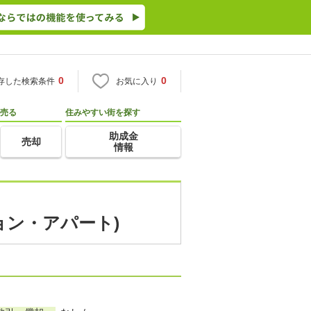
0
0
存した検索条件
お気に入り
売る
住みやすい街を探す
助成金
売却
情報
ョン・アパート)