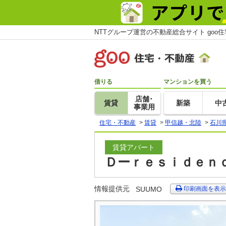
NTTグループ運営の不動産総合サイト goo
借りる
マンションを買う
店舗･
賃貸
新築
中
事業用
住宅・不動産
>
賃貸
>
甲信越・北陸
>
石川
賃貸アパート
Ｄーｒｅｓｉｄｅｎｃ
情報提供元
SUUMO
印刷画面を表示