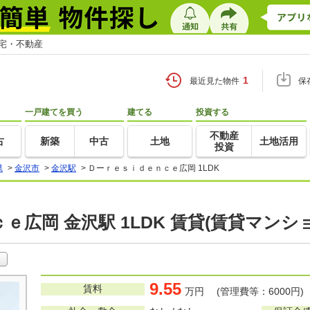
住宅・不動産
1
最近見た物件
保
一戸建てを買う
建てる
投資する
不動産
古
新築
中古
土地
土地活用
投資
県
>
金沢市
>
金沢駅
>
Ｄーｒｅｓｉｄｅｎｃｅ広岡 1LDK
ｅ広岡 金沢駅 1LDK 賃貸(賃貸マンシ
9.55
賃料
万円 (管理費等：6000円)