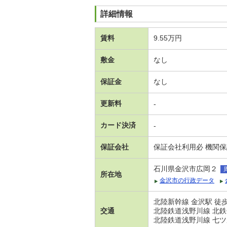
詳細情報
賃料
9.55万円
敷金
なし
保証金
なし
更新料
-
カード決済
-
保証会社
保証会社利用必 機関
石川県金沢市広岡２
所在地
金沢市の行政データ
北陸新幹線 金沢駅 徒
交通
北陸鉄道浅野川線 北鉄
北陸鉄道浅野川線 七ツ