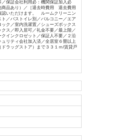
等／保証会社利用必：機関保証加入必
他商品あり）／［退去時費用 退去費用
確認いただけます。 ルームクリーニン
スト／バストイレ別／バルコニー／エア
ロック／室内洗濯置／シューズボックス
ックス／即入居可／礼金不要／最上階／
ークインクロゼット／保証人不要／２沿
キュリティ会社加入済／全居室６畳以上
ドラッグストア）まで３３１ｍ/賃貸戸