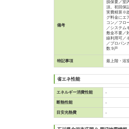
損保要／室
須。初回保
実費精算※
グ料金にエ
コン／フロ
備考
／システム
敷金不要／
線利用可／
／プロパン
数:9戸
特記事項
最上階・浴
省エネ性能
エネルギー消費性能
-
断熱性能
-
目安光熱費
-