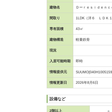
建物名
Ｄーｒｅｓｉｄｅｎｃ
間取り
1LDK（洋６ ＬＤＫ
専有面積
43㎡
建物構造
軽量鉄骨
現況
入居可能時期
即時
情報提供元
SUUMO[040H1005159
情報更新日
2026年8月6日
設備など
2階以上
○