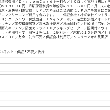
内清掃費用／Ｄ－ｒｏｏｍＣａｒｄキー料金／ＩＣロック電池（初回）
証料１８０００円、月額保証料賃料等総額の１％＋８００円／月（その
故意・過失等別途実費］ＬＰガス料金はご契約前にＬＰガス事業者にご
アコンクリーニング費用を含みます。 保証会社：株式会社イントラ
ーリング／シャワー付洗面台／ＴＶインターホン／浴室乾燥機／オート
キッチン／追焚機能浴室／温水洗浄便座／洗面所独立／駐輪場／宅配ボ
対面式キッチン／防犯カメラ／ＩＨクッキングヒーター／照明付／ウォ
ネット使用料不要／浴室１坪以上／２駅利用可／駅徒歩１０分以内／セ
ガス／ＢＳ／敷金・礼金不要／保証会社利用可／クスリのアオキ長田店（
室1坪以上・保証人不要／代行