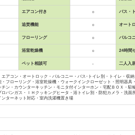
エアコン付き
バス・
○
追焚機能
オート
○
フローリング
バルコ
○
浴室乾燥機
24時間
○
ペット相談可
二人入
-
・エアコン・オートロック・バルコニー・バス･トイレ別・トイレ・収
能・フローリング・浴室乾燥機・ウォークインクローゼット・照明器具
ッチン・カウンターキッチン・モニタ付インターホン・宅配ＢＯＸ・駐
プロパンガス・ＩＨクッキングヒータ・浴トイレ別・防犯カメラ・洗面
インターネット対応・室内洗濯機置き場