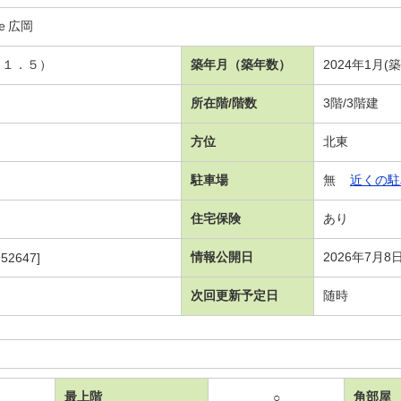
ｅ広岡
１１．５）
築年月（築年数）
2024年1月(
所在階/階数
3階/3階建
方位
北東
駐車場
無
近くの駐
住宅保険
あり
情報公開日
2026年7月8
52647]
次回更新予定日
随時
最上階
角部屋
○