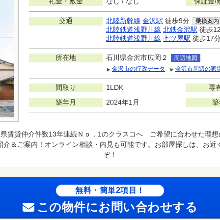
礼金・敷金
なし / なし
保証金/
交通
北陸新幹線
金沢駅
徒歩9分
乗換案内
北陸鉄道浅野川線
北鉄金沢駅
徒歩1
北陸鉄道浅野川線
七ツ屋駅
徒歩17
所在地
石川県金沢市広岡２
周辺地図
金沢市の行政データ
金沢市周辺の家
間取り
1LDK
専
築年月
2024年1月
築
県賃貸仲介件数13年連続Ｎｏ．1のクラスコへ ご希望に合わせた理
紹介＆ご案内！オンライン相談・内見も可能です。お部屋探しは、お近
ぞ！
無料・簡単2項目！
この物件にお問い合わせする