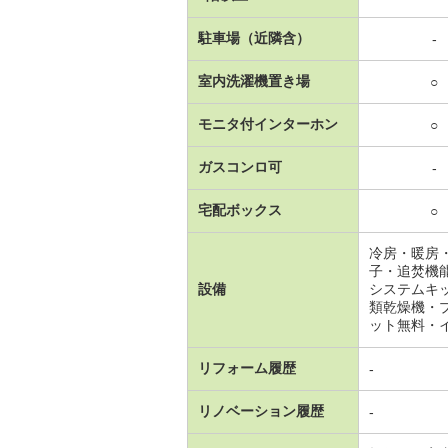
駐車場（近隣含）
-
室内洗濯機置き場
○
モニタ付インターホン
○
ガスコンロ可
-
宅配ボックス
○
冷房・暖房
子・追焚機
設備
システムキ
類乾燥機・
ット無料・
リフォーム履歴
-
リノベーション履歴
-