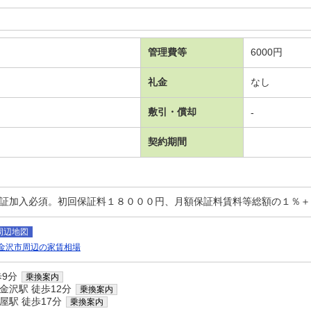
管理費等
6000円
礼金
なし
敷引・償却
-
契約期間
保証加入必須。初回保証料１８０００円、月額保証料賃料等総額の１％
周辺地図
金沢市周辺の家賃相場
歩9分
乗換案内
金沢駅 徒歩12分
乗換案内
屋駅 徒歩17分
乗換案内