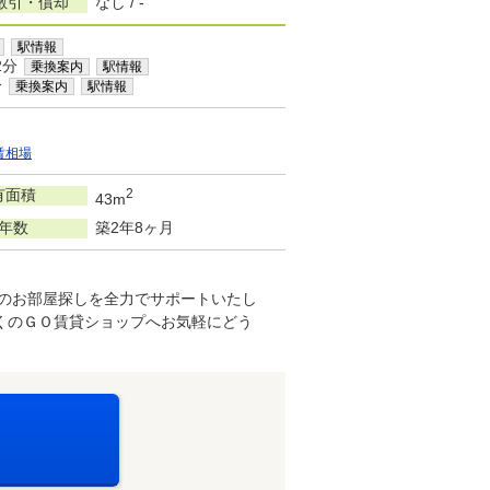
敷引・償却
なし / -
駅情報
2分
乗換案内
駅情報
分
乗換案内
駅情報
賃相場
有面積
2
43m
年数
築2年8ヶ月
想のお部屋探しを全力でサポートいたし
くのＧＯ賃貸ショップへお気軽にどう