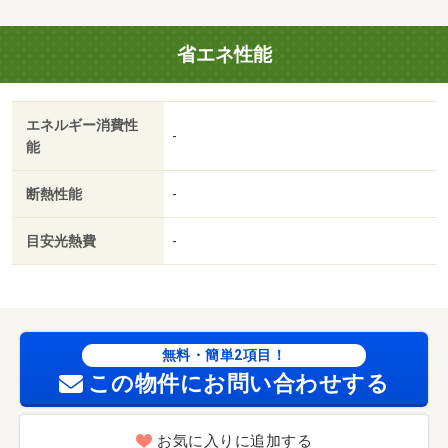
／バルコニー／エアコン／シャワー付洗面台／ＴＶインタ
ーホン／室内洗濯置／温水洗浄便座／ＣＡＴＶ／即入居可
省エネ性能
／敷金不要／照明付／保証人不要／プロパンガス／礼金１
ヶ月／保証会社利用可／アルビス（株）／大友店（スーパ
ー）まで６２３ｍ／スギ薬局 畝田店（その他）まで１１
エネルギー消費性
１７ｍ／ローソン金沢藤江北店（コンビニ）まで１３９３
-
能
ｍ／スターバックスコーヒー 藤江店（飲食店）まで１４
３７ｍ／金澤文苑堂ＴＳＵＴＡＹＡ金沢店（その他）まで
断熱性能
-
１６４９ｍ/賃貸戸数:6戸
目安光熱費
-
無料・簡単2項目！
この物件にお問い合わせする
お気に入りに追加する