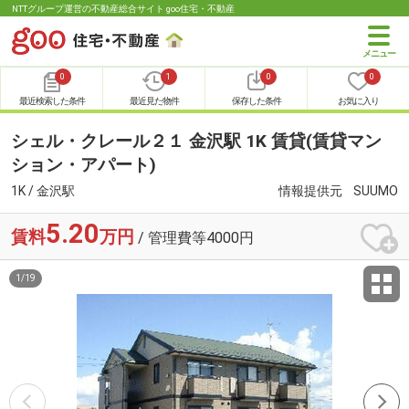
NTTグループ運営の不動産総合サイト goo住宅・不動産
0
1
0
0
最近検索した条件
最近見た物件
保存した条件
お気に入り
シェル・クレール２１ 金沢駅 1K 賃貸(賃貸マン
ション・アパート)
1K / 金沢駅
情報提供元
SUUMO
5.20
賃料
万円
/ 管理費等4000円
1
/
19