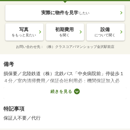
実際に物件を見学
したい
写真
初期費用
設備
をもっと見たい
を聞く
について聞く
お問い合わせ先
（株）クラスコアパマンショップ金沢駅前店
備考
損保要／北陸鉄道（株）北鉄バス「中央病院前」停徒歩１
４分／室内清掃費用／保証会社利用必：機関保証加入必
須。初回保証料１８０００円、月額保証料賃料等総額の
続きを見る
１％＋８００円／月（その他商品あり）／［退去時費用
退去費用実費精算※故意・過失等別途実費］ＬＰガス料金
特記事項
はご契約前にＬＰガス事業者にご確認いただけます。 ル
ームクリーニング料金にエアコンクリーニング費用を含み
保証人不要／代行
ます。 保証会社：株式会社イントラスト／バストイレ別