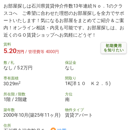
お部屋探しは石川県賃貸仲介件数13年連続Ｎｏ．1のクラ
スコへ ご希望に合わせた理想のお部屋探しを全力でサポ
ートいたします！気になるお部屋をまとめてご紹介＆ご案
内！オンライン相談・内見も可能です。お部屋探しは、お
近くのＧＯ賃貸ショップへお気軽にどうぞ！
賃料
初期費用
5.20
を知りたい
/ 管理費等 4000円
万円
敷 / 礼
保証金
なし / 5.2万円
なし
専有面積
間取り
2
1K(洋１０ Ｋ２．５)
30.29m
所在階 / 階数
方位
1階 / 2階建
南
築年数
物件タイプ
2000年10月(築25年11ヶ月)
賃貸アパート
住所