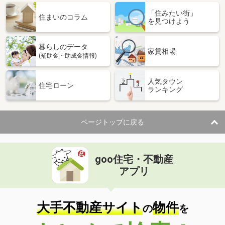
「住みたい街」
住まいのコラム
を見つけよう
暮らしのデータ
家賃相場
(補助金・助成金情報)
人気タウン
住宅ローン
ランキング
ページトップに戻る
goo住宅・不動産
アプリ
大手不動産サイト
物件
の
を