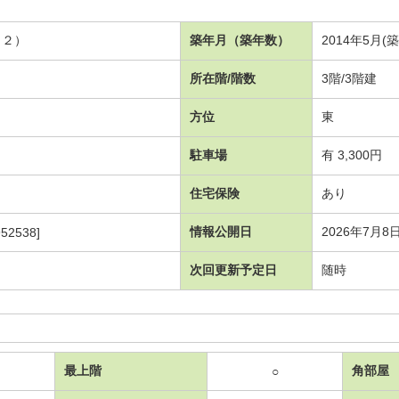
１２）
築年月（築年数）
2014年5月(
所在階/階数
3階/3階建
方位
東
駐車場
有 3,300円
住宅保険
あり
情報公開日
2026年7月8
52538]
次回更新予定日
随時
最上階
角部屋
○