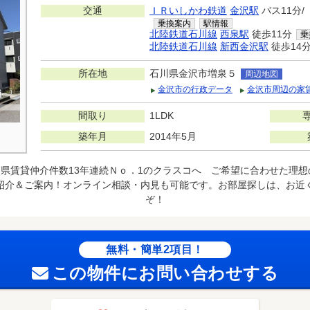
交通
ＩＲいしかわ鉄道
金沢駅
バス11分
乗換案内
駅情報
北陸鉄道石川線
西泉駅
徒歩11分
乗
北陸鉄道石川線
新西金沢駅
徒歩14
所在地
石川県金沢市増泉５
周辺地図
金沢市の行政データ
金沢市周辺の家
間取り
1LDK
築年月
2014年5月
県賃貸仲介件数13年連続Ｎｏ．1のクラスコへ ご希望に合わせた理
紹介＆ご案内！オンライン相談・内見も可能です。お部屋探しは、お近
ぞ！
無料・簡単2項目！
この物件にお問い合わせする