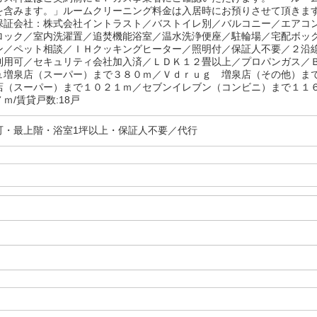
を含みます。」ルームクリーニング料金は入居時にお預りさせて頂きま
証会社：株式会社イントラスト／バストイレ別／バルコニー／エアコ
ロック／室内洗濯置／追焚機能浴室／温水洗浄便座／駐輪場／宅配ボッ
ン／ペット相談／ＩＨクッキングヒーター／照明付／保証人不要／２沿
利用可／セキュリティ会社加入済／ＬＤＫ１２畳以上／プロパンガス／
ュ増泉店（スーパー）まで３８０ｍ／Ｖｄｒｕｇ 増泉店（その他）ま
店（スーパー）まで１０２１ｍ／セブンイレブン（コンビニ）まで１１
ｍ/賃貸戸数:18戸
可・最上階・浴室1坪以上・保証人不要／代行