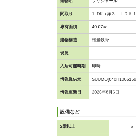
建物名
ブリジャール
間取り
1LDK（洋３ ＬＤＫ
専有面積
40.07㎡
建物構造
軽量鉄骨
現況
入居可能時期
即時
情報提供元
SUUMO[040H1005159
情報更新日
2026年8月6日
設備など
2階以上
○