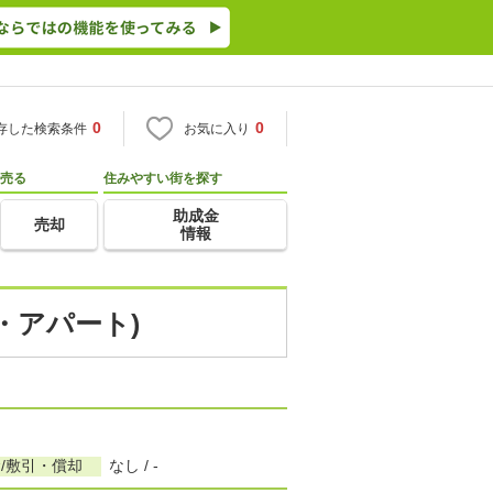
0
0
存した検索条件
お気に入り
売る
住みやすい街を探す
助成金
売却
情報
・アパート)
/敷引・償却
なし / -