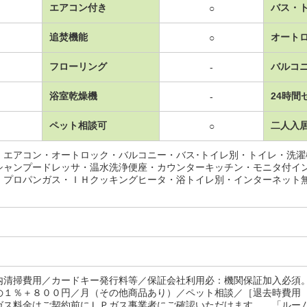
エアコン付き
バス・
○
追焚機能
オート
○
フローリング
バルコ
-
浴室乾燥機
24時間
-
ペット相談可
二人入
○
・エアコン・オートロック・バルコニー・バス･トイレ別・トイレ・洗
シャンプードレッサ・温水洗浄便座・カウンターキッチン・モニタ付イ
・プロパンガス・ＩＨクッキングヒータ・浴トイレ別・インターネット
内清掃費用／カードキー発行料等／保証会社利用必：機関保証加入必須
の１％＋８００円／月（その他商品あり）／ペット相談／［退去時費用
ガス料金はご契約前にＬＰガス事業者にご確認いただけます。 「ルー