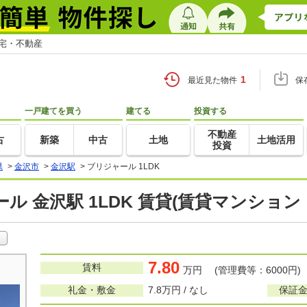
住宅・不動産
1
最近見た物件
保
一戸建てを買う
建てる
投資する
不動産
古
新築
中古
土地
土地活用
投資
県
>
金沢市
>
金沢駅
>
ブリジャール 1LDK
ル 金沢駅 1LDK 賃貸(賃貸マンション
7.80
賃料
万円 (管理費等：6000円)
礼金・敷金
7.8万円 / なし
保証金