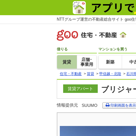
NTTグループ運営の不動産総合サイト goo
借りる
マンションを買う
店舗･
賃貸
新築
中
事業用
住宅・不動産
>
賃貸
>
甲信越・北陸
>
石川
ブリジャー
賃貸アパート
情報提供元
SUUMO
印刷画面を表示