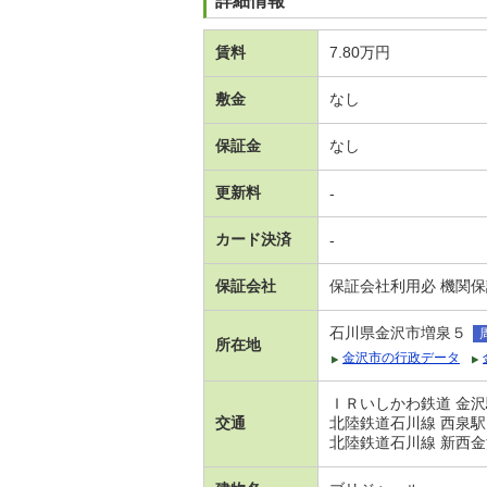
詳細情報
賃料
7.80万円
敷金
なし
保証金
なし
更新料
-
カード決済
-
保証会社
保証会社利用必 機関
石川県金沢市増泉５
所在地
金沢市の行政データ
ＩＲいしかわ鉄道 金沢
交通
北陸鉄道石川線 西泉駅
北陸鉄道石川線 新西金