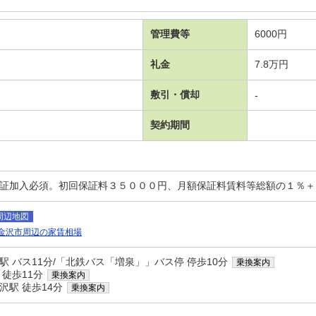
管理費等
6000円
礼金
7.8万円
敷引・償却
-
契約期間
保証加入必須。初回保証料３５０００円、月額保証料賃料等総額の１％
周辺地図
金沢市周辺の家賃相場
駅 バス11分/「北鉄バス「増泉」」バス停 停歩10分
乗換案内
 徒歩11分
乗換案内
沢駅 徒歩14分
乗換案内