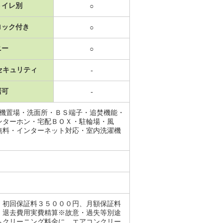
トイレ別
○
ロック付き
○
ニー
○
セキュリティ
-
居可
-
濯機置場・洗面所・ＢＳ端子・追焚機能・
ンターホン・宅配ＢＯＸ・駐輪場・風
無料・インターネット対応・室内洗濯機
。初回保証料３５０００円、月額保証料
 退去費用実費精算※故意・過失等別途
ムクリーニング料金に、エアコンクリー