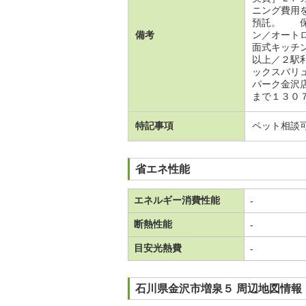
ニング費用
預託。 保
備考
ン／オート
面式キッチ
以上／２駅
ックスバリ
パーク金沢
まで１３０７
特記事項
ペット相談
省エネ性能
エネルギー消費性能
-
断熱性能
-
目安光熱費
-
石川県金沢市増泉５ 周辺地図情報