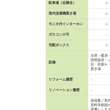
駐車場（近隣含）
○
室内洗濯機置き場
○
モニタ付インターホン
○
ガスコンロ可
-
宅配ボックス
○
冷房・暖房
照明器具・
設備
呂・対面Ｋ
置き場
リフォーム履歴
-
リノベーション履歴
-
損保要／室
賃料等総額
実費］ＬＰ