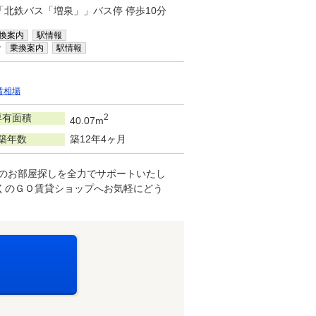
/「北鉄バス「増泉」」バス停 停歩10分
換案内
駅情報
分
乗換案内
駅情報
賃相場
専有面積
2
40.07m
築年数
築12年4ヶ月
想のお部屋探しを全力でサポートいたし
くのＧＯ賃貸ショップへお気軽にどう