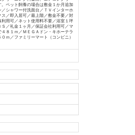
す。ペット飼養の場合は敷金１か月追加
ン／シャワー付洗面台／ＴＶインターホ
クス／即入居可／最上階／敷金不要／対
線利用可／ネット使用料不要／浴室１坪
ＢＳ／礼金１ヶ月／保証会社利用可／マ
で４８１ｍ／ＭＥＧＡドン・キホーテラ
６０ｍ／ファミリーマート（コンビニ）