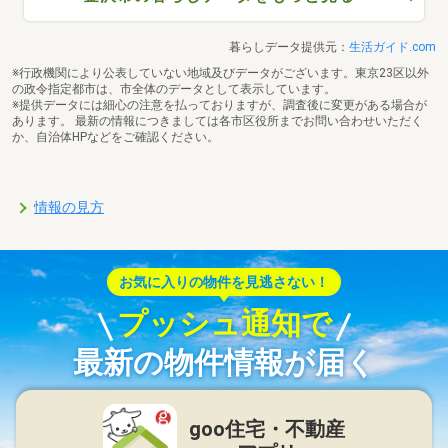
暮らしデータ提供元：
生活ガイド.com
※行政機関により公表していない地域及びデータがございます。東京23区以外
の政令指定都市は、市全体のデータとして表示しています。
※提供データには細心の注意を払っておりますが、調査後に変更がある場合が
あります。 最新の情報につきましては各市区役所までお問い合わせいただく
か、自治体HPなどをご確認ください。
情報の見方
お気に入りの物件を見逃さない！
プッシュ通知で
最新の物件情報が届く
goo住宅・不動産