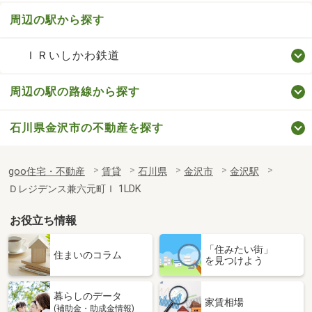
周辺の駅から探す
ＩＲいしかわ鉄道
周辺の駅の路線から探す
石川県金沢市の不動産を探す
goo住宅・不動産
賃貸
石川県
金沢市
金沢駅
Ｄレジデンス兼六元町Ｉ 1LDK
お役立ち情報
「住みたい街」
住まいのコラム
を見つけよう
暮らしのデータ
家賃相場
(補助金・助成金情報)