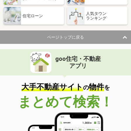
人気タウン
住宅ローン
ランキング
ページトップに戻る
goo住宅・不動産
アプリ
大手不動産サイト
物件
の
を
まとめて検索！