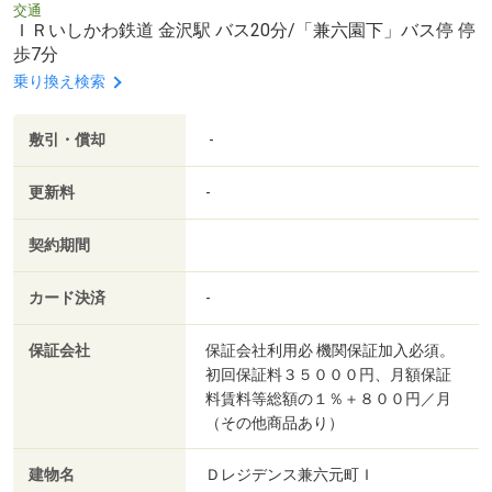
交通
ＩＲいしかわ鉄道 金沢駅 バス20分/「兼六園下」バス停 停
歩7分
乗り換え検索
敷引・償却
-
更新料
-
契約期間
カード決済
-
保証会社
保証会社利用必 機関保証加入必須。
初回保証料３５０００円、月額保証
料賃料等総額の１％＋８００円／月
（その他商品あり）
建物名
Ｄレジデンス兼六元町Ｉ