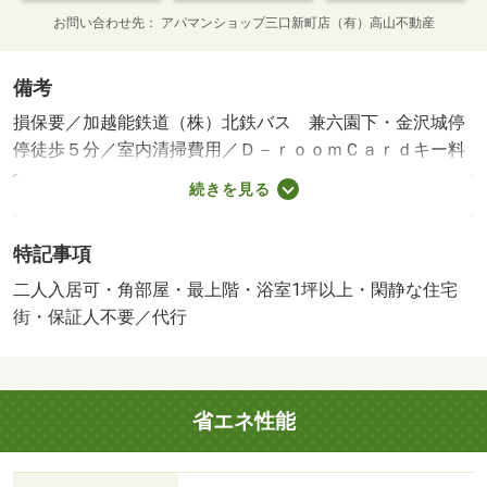
お問い合わせ先
アパマンショップ三口新町店（有）高山不動産
備考
損保要／加越能鉄道（株）北鉄バス 兼六園下・金沢城停
停徒歩５分／室内清掃費用／Ｄ－ｒｏｏｍＣａｒｄキー料
金／ＩＣロック電池（初回）等／保証会社利用必：機関保
続きを見る
証加入必須。初回保証料３５０００円、月額保証料賃料等
総額の１％＋８００円／月（その他商品あり）／二人入居
特記事項
可／子供可／平置駐／［退去時費用 退去費用実費精算※
故意・過失等別途実費］ＬＰガス料金はご契約前にＬＰガ
二人入居可・角部屋・最上階・浴室1坪以上・閑静な住宅
ス事業者にご確認いただけます。 ルームクリーニング料
街・保証人不要／代行
金に、エアコンクリーニング費用を含みます。ルームクリ
ーニング料金は入居時にお預りさせて頂きます。 保証
会社：株式会社イントラスト／バストイレ別／バルコニー
省エネ性能
／エアコン／クロゼット／フローリング／シャワー付洗面
台／ＴＶインターホン／浴室乾燥機／オートロック／室内
洗濯置／シューズボックス／システムキッチン／角住戸／