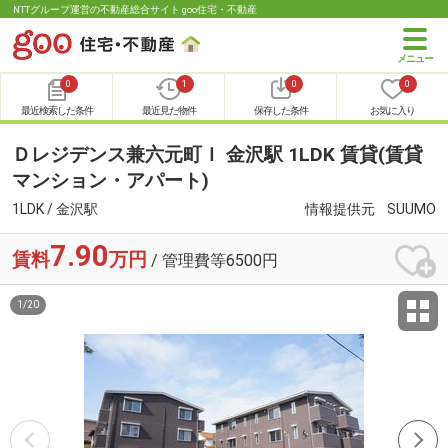
NTTグループ運営の不動産総合サイト goo住宅・不動産
0
1
0
0
最近検索した条件
最近見た物件
保存した条件
お気に入り
Ｄレジデンス兼六元町Ｉ 金沢駅 1LDK 賃貸(賃貸
マンション・アパート)
1LDK / 金沢駅
情報提供元
SUUMO
7.90
賃料
万円
/ 管理費等6500円
1
/
20