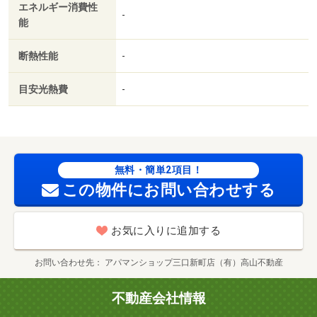
エネルギー消費性
温水洗浄便座／脱衣所／洗面所独立／洗面化粧台／２口コ
-
能
ンロ／駐輪場／宅配ボックス／即入居可／閑静な住宅地／
２面採光／最上階／ＢＳ・ＣＳ／敷金不要／３口以上コン
断熱性能
-
ロ／対面式キッチン／防犯カメラ／ＩＨクッキングヒータ
ー／照明付／グリル付／ウォークインクロゼット／保証人
目安光熱費
-
不要／二人入居相談／カードキー／全居室フローリング／
物置／ネット使用料不要／キッチンに窓／トランクルーム
／複層ガラス／平坦地／浴室１坪以上／前面棟無／上階無
し／敷地内ごみ置き場／平面駐車場／プロパンガス／洗面
所にドア／室内物干機／ＢＳ／年内入居可／礼金１ヶ月／
無料・簡単2項目！
保証会社利用可／全室照明付／スギ薬局金沢大手町店（ド
この物件にお問い合わせする
ラッグストア）まで３４１ｍ／ファミリーマート金沢橋場
町店（コンビニ）まで４３８ｍ／兼六園（その他）まで４
お気に入りに追加する
２３ｍ／ひがし茶屋街（その他）まで８６７ｍ／金沢２１
世紀美術館（その他）まで８７３ｍ／金沢市役所（その
お問い合わせ先
アパマンショップ三口新町店（有）高山不動産
他）まで９８２ｍ/賃貸戸数:12戸
不動産会社情報