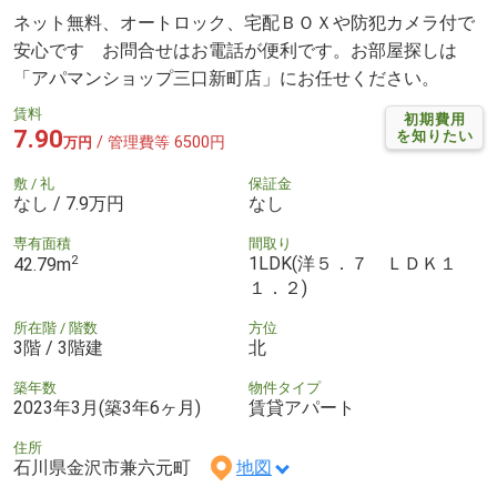
ネット無料、オートロック、宅配ＢＯＸや防犯カメラ付で
安心です お問合せはお電話が便利です。お部屋探しは
「アパマンショップ三口新町店」にお任せください。
賃料
初期費用
7.90
を知りたい
/ 管理費等 6500円
万円
敷 / 礼
保証金
なし / 7.9万円
なし
専有面積
間取り
2
1LDK(洋５．７ ＬＤＫ１
42.79m
１．２)
所在階 / 階数
方位
3階 / 3階建
北
築年数
物件タイプ
2023年3月(築3年6ヶ月)
賃貸アパート
住所
石川県金沢市兼六元町
地図