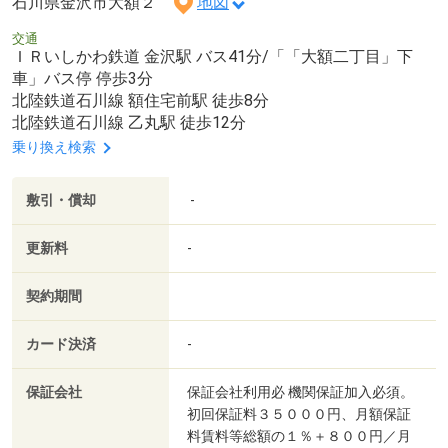
石川県金沢市大額２
地図
交通
ＩＲいしかわ鉄道 金沢駅 バス41分/「「大額二丁目」下
車」バス停 停歩3分
北陸鉄道石川線 額住宅前駅 徒歩8分
北陸鉄道石川線 乙丸駅 徒歩12分
乗り換え検索
敷引・償却
-
更新料
-
契約期間
カード決済
-
保証会社
保証会社利用必 機関保証加入必須。
初回保証料３５０００円、月額保証
料賃料等総額の１％＋８００円／月