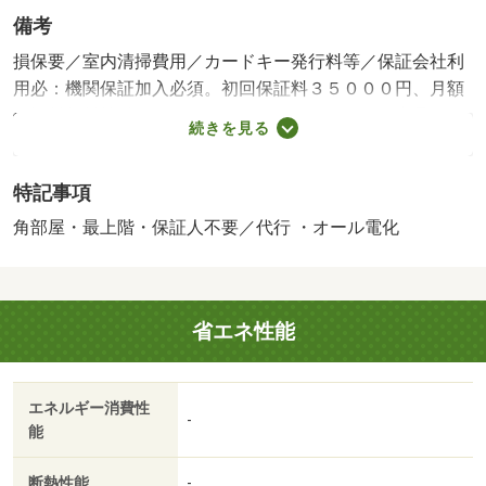
備考
損保要／室内清掃費用／カードキー発行料等／保証会社利
用必：機関保証加入必須。初回保証料３５０００円、月額
保証料賃料等総額の１％＋８００円／月（その他商品あ
続きを見る
り）／［退去時費用 退去費用実費精算※故意・過失等別
途実費］「ルームクリーニング料金に、エアコンクリーニ
特記事項
ング費用を含みます。」ルームクリーニング料金は入居時
にお預りさせて頂きます。 保証会社：株式会社イントラ
角部屋・最上階・保証人不要／代行 ・オール電化
スト／バストイレ別／バルコニー／エアコン／クロゼット
／シャワー付洗面台／ＴＶインターホン／室内洗濯置／シ
ューズボックス／システムキッチン／追焚機能浴室／角住
省エネ性能
戸／温水洗浄便座／駐輪場／即入居可／最上階／敷金不要
／ＩＨクッキングヒーター／照明付／保証人不要／オール
電化／２沿線利用可／ネット使用料不要／２駅利用可／Ｂ
エネルギー消費性
Ｓ／礼金１ヶ月／保証会社利用可／コープいしかわコープ
-
能
おおぬか（スーパー）まで２６０ｍ／バロー金沢高尾店
（スーパー）まで８９８ｍ／アルビス（株）／野々市三納
断熱性能
-