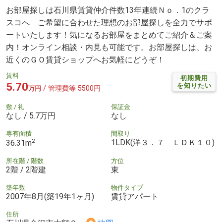
お部屋探しは石川県賃貸仲介件数13年連続Ｎｏ．1のクラ
スコへ ご希望に合わせた理想のお部屋探しを全力でサポ
ートいたします！気になるお部屋をまとめてご紹介＆ご案
内！オンライン相談・内見も可能です。お部屋探しは、お
近くのＧＯ賃貸ショップへお気軽にどうぞ！
賃料
初期費用
5.70
を知りたい
/ 管理費等 5500円
万円
敷 / 礼
保証金
なし / 5.7万円
なし
専有面積
間取り
2
1LDK(洋３．７ ＬＤＫ１０)
36.31m
所在階 / 階数
方位
2階 / 2階建
東
築年数
物件タイプ
2007年8月(築19年1ヶ月)
賃貸アパート
住所