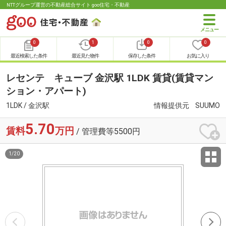
NTTグループ運営の不動産総合サイト goo住宅・不動産
0
1
0
0
最近検索した条件
最近見た物件
保存した条件
お気に入り
レセンテ キューブ 金沢駅 1LDK 賃貸(賃貸マン
ション・アパート)
1LDK / 金沢駅
情報提供元
SUUMO
5.70
賃料
万円
/ 管理費等5500円
1
/
20