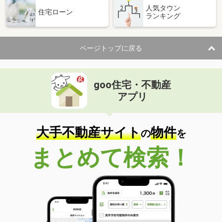
人気タウン
住宅ローン
ランキング
ページトップに戻る
goo住宅・不動産
アプリ
大手不動産サイト
物件
の
を
まとめて検索！