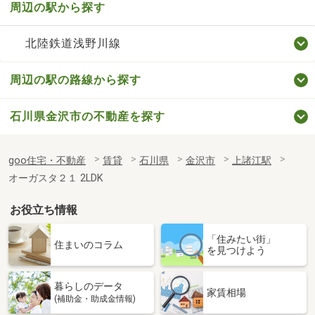
周辺の駅から探す
北陸鉄道浅野川線
周辺の駅の路線から探す
石川県金沢市の不動産を探す
goo住宅・不動産
賃貸
石川県
金沢市
上諸江駅
オーガスタ２１ 2LDK
お役立ち情報
「住みたい街」
住まいのコラム
を見つけよう
暮らしのデータ
家賃相場
(補助金・助成金情報)