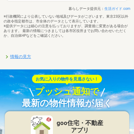
暮らしデータ提供元：
生活ガイド.com
※行政機関により公表していない地域及びデータがございます。東京23区以外
の政令指定都市は、市全体のデータとして表示しています。
※提供データには細心の注意を払っておりますが、調査後に変更がある場合が
あります。 最新の情報につきましては各市区役所までお問い合わせいただく
か、自治体HPなどをご確認ください。
情報の見方
お気に入りの物件を見逃さない！
プッシュ通知で
最新の物件情報が届く
goo住宅・不動産
アプリ