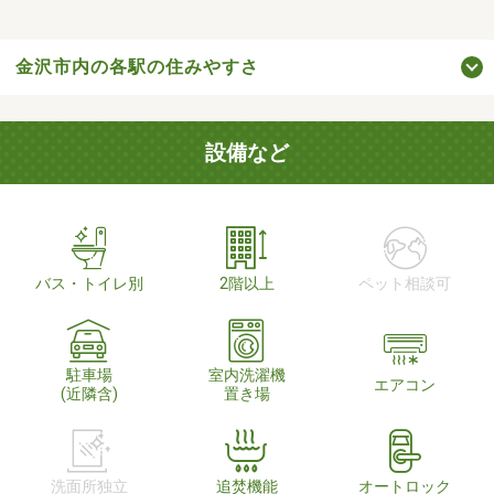
金沢市内の各駅の住みやすさ
設備など
バス・トイレ別
2階以上
ペット相談可
駐車場
室内洗濯機
エアコン
(近隣含)
置き場
洗面所独立
追焚機能
オートロック