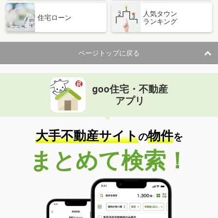
人気タウン
住宅ローン
ランキング
ページトップに戻る
goo住宅・不動産
アプリ
大手不動産サイト
物件
の
を
まとめて検索！