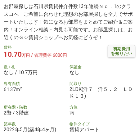
お部屋探しは石川県賃貸仲介件数13年連続Ｎｏ．1のクラ
スコへ ご希望に合わせた理想のお部屋探しを全力でサポ
ートいたします！気になるお部屋をまとめてご紹介＆ご案
内！オンライン相談・内見も可能です。お部屋探しは、お
近くのＧＯ賃貸ショップへお気軽にどうぞ！
賃料
初期費用
10.70
を知りたい
/ 管理費等 6000円
万円
敷 / 礼
保証金
なし / 10.7万円
なし
専有面積
間取り
2
2LDK(洋７ 洋５．２ ＬＤ
61.37m
Ｋ１３)
所在階 / 階数
方位
2階 / 3階建
南
築年数
物件タイプ
2022年5月(築4年4ヶ月)
賃貸アパート