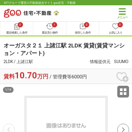
NTTグループ運営の不動産総合サイト goo住宅・不動産
0
1
0
0
最近検索した条件
最近見た物件
保存した条件
お気に入り
オーガスタ２１ 上諸江駅 2LDK 賃貸(賃貸マンシ
ョン・アパート)
2LDK / 上諸江駅
情報提供元
SUUMO
10.70
賃料
万円
/ 管理費等6000円
1
/
14