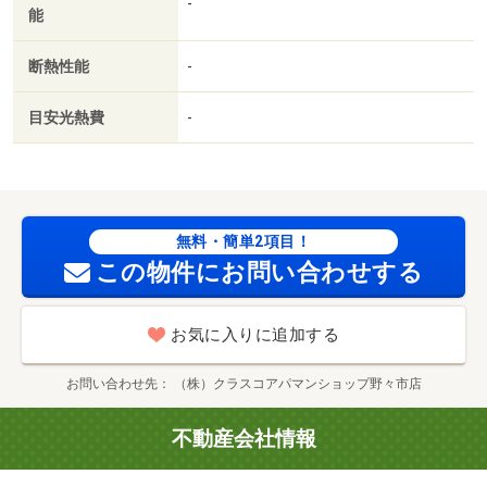
-
能
人不要／オール電化／ネット使用料不要／浴室１坪以上／
２駅利用可／セキュリティ会社加入済／ＬＤＫ１２畳以上
断熱性能
-
／ＢＳ／礼金１ヶ月／保証会社利用可／東金沢駅（その
他）まで１４１７ｍ/賃貸戸数:12戸
目安光熱費
-
無料・簡単2項目！
この物件にお問い合わせする
お気に入りに追加する
お問い合わせ先
（株）クラスコアパマンショップ野々市店
不動産会社情報