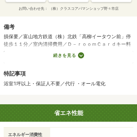
お問い合わせ先
（株）クラスコアパマンショップ野々市店
備考
損保要／富山地方鉄道（株）北鉄「高柳イータウン前」停
徒歩１１分／室内清掃費用／Ｄ－ｒｏｏｍＣａｒｄキー料
金／ＩＣロック電池（初回）等／保証会社利用必：機関保
続きを見る
証加入必須。初回保証料３５０００円、月額保証料賃料等
総額の１％＋８００円／月（その他商品あり）／［退去時
特記事項
費用 退去費用実費精算※故意・過失等別途実費］ルーム
クリーニング料金にエアコンクリーニング費用を含みま
浴室1坪以上・保証人不要／代行 ・オール電化
す。 保証会社：株式会社イントラスト／バストイレ別／
バルコニー／エアコン／クロゼット／フローリング／シャ
ワー付洗面台／ＴＶインターホン／浴室乾燥機／オートロ
省エネ性能
ック／室内洗濯置／シューズボックス／システムキッチン
／追焚機能浴室／温水洗浄便座／駐輪場／宅配ボックス／
即入居可／敷金不要／防犯カメラ／ＩＨクッキングヒータ
エネルギー消費性
ー／照明付／全居室洋室／ウォークインクロゼット／保証