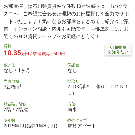
お部屋探しは石川県賃貸仲介件数13年連続Ｎｏ．1のクラ
スコへ ご希望に合わせた理想のお部屋探しを全力でサポ
ートいたします！気になるお部屋をまとめてご紹介＆ご案
内！オンライン相談・内見も可能です。お部屋探しは、お
近くのＧＯ賃貸ショップへお気軽にどうぞ！
賃料
初期費用
10.35
を知りたい
/ 管理費等 6500円
万円
敷 / 礼
保証金
なし / 1ヶ月
なし
専有面積
間取り
2
2LDK(洋６ 洋６ ＬＤＫ１
72.75m
６)
所在階 / 階数
方位
2階 / 2階建
南東
築年数
物件タイプ
2015年1月(築11年8ヶ月)
賃貸アパート