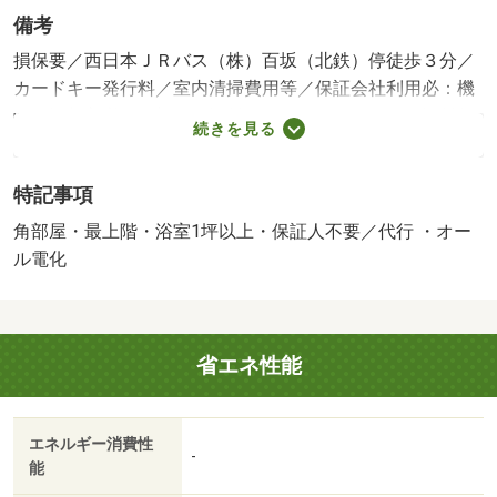
備考
損保要／西日本ＪＲバス（株）百坂（北鉄）停徒歩３分／
カードキー発行料／室内清掃費用等／保証会社利用必：機
関保証加入必須。初回保証料３５０００円、月額保証料賃
続きを見る
料等総額の１％＋８００円／月（その他商品あり）／［退
去時費用 退去費用実費精算※故意・過失等別途実費］ル
特記事項
ームクリーニング料金にエアコンクリーニング費用を含み
ます。 保証会社：株式会社イントラスト／バストイレ別
角部屋・最上階・浴室1坪以上・保証人不要／代行 ・オー
／バルコニー／エアコン／フローリング／シャワー付洗面
ル電化
台／ＴＶインターホン／室内洗濯置／シューズボックス／
角住戸／温水洗浄便座／駐輪場／即入居可／最上階／敷金
不要／対面式キッチン／ＩＨクッキングヒーター／照明付
省エネ性能
／全居室洋室／ウォークインクロゼット／保証人不要／オ
ール電化／ＬＤＫ１５畳以上／ネット使用料不要／浴室１
坪以上／駅徒歩１０分以内／セキュリティ会社加入済／Ｌ
エネルギー消費性
ＤＫ１２畳以上／全居室６畳以上／礼金１ヶ月／保証会社
-
能
利用可／スギ薬局（その他）まで１０９３ｍ／東金沢駅