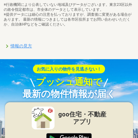
※行政機関により公表していない地域及びデータがございます。東京23区以外
の政令指定都市は、市全体のデータとして表示しています。
※提供データには細心の注意を払っておりますが、調査後に変更がある場合が
あります。 最新の情報につきましては各市区役所までお問い合わせいただく
か、自治体HPなどをご確認ください。
情報の見方
お気に入りの物件を見逃さない！
プッシュ通知で
最新の物件情報が届く
goo住宅・不動産
アプリ