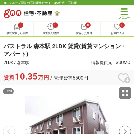
NTTグループ運営の不動産総合サイト goo住宅・不動産
0
1
0
0
最近検索した条件
最近見た物件
保存した条件
お気に入り
パストラル 森本駅 2LDK 賃貸(賃貸マンション・
アパート)
2LDK / 森本駅
情報提供元
SUUMO
10.35
賃料
万円
/ 管理費等6500円
1
/
20