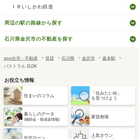
ＩＲいしかわ鉄道
周辺の駅の路線から探す
石川県金沢市の不動産を探す
goo住宅・不動産
賃貸
石川県
金沢市
森本駅
パストラル 2LDK
お役立ち情報
「住みたい街」
住まいのコラム
を見つけよう
暮らしのデータ
家賃相場
(補助金・助成金情報)
人気タウン
住宅ローン