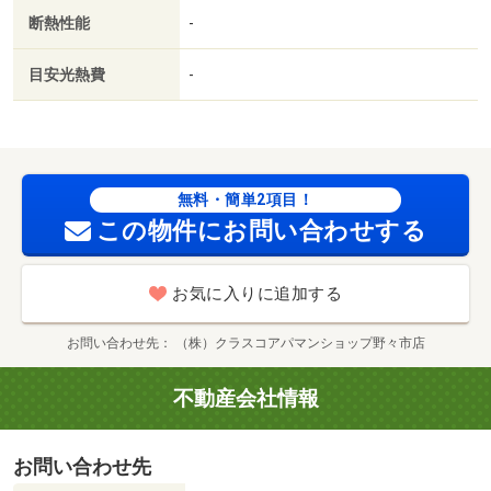
（その他）まで２５３６ｍ／Ｖｄｒｕｇ 鳴和店（その
断熱性能
-
他）まで２３５４ｍ／石川県歯科医師会立歯科医療専門学
校（その他）まで３４６２ｍ／（株）マルエー／春日店
目安光熱費
-
（スーパー）まで３１６１ｍ／（株）平和堂／アル・プラ
ザ金沢（スーパー）まで４９２２ｍ/賃貸戸数:6戸
無料・簡単2項目！
この物件にお問い合わせする
お気に入りに追加する
お問い合わせ先
（株）クラスコアパマンショップ野々市店
不動産会社情報
お問い合わせ先