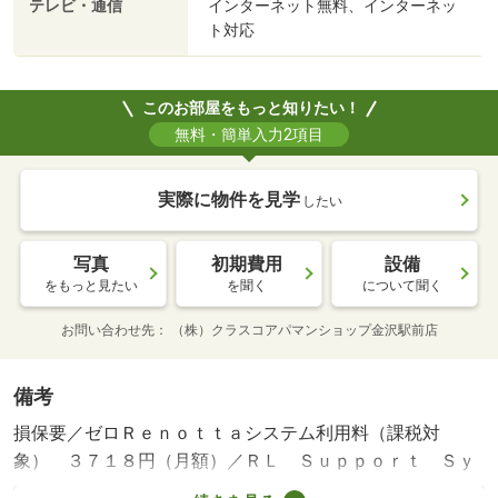
テレビ・通信
インターネット無料、インターネッ
ト対応
このお部屋をもっと知りたい！
無料・簡単入力2項目
実際に物件を見学
したい
写真
初期費用
設備
をもっと見たい
を聞く
について聞く
お問い合わせ先
（株）クラスコアパマンショップ金沢駅前店
備考
損保要／ゼロＲｅｎｏｔｔａシステム利用料（課税対
象） ３７１８円（月額）／ＲＬ Ｓｕｐｐｏｒｔ Ｓｙ
ｓｔｅｍ＋Ｍ（課税対象） ３３００円（月額）／保証会