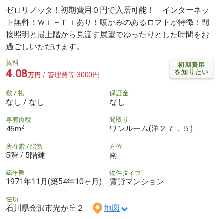
ゼロリノッタ！初期費用０円で入居可能！ インターネッ
ト無料！Ｗｉ－Ｆｉあり！暖かみのあるロフトが特徴！間
接照明と最上階から見渡す展望でゆったりとした時間をお
過ごしいただけます。
賃料
初期費用
4.08
を知りたい
/ 管理費等 3000円
万円
敷 / 礼
保証金
なし / なし
なし
専有面積
間取り
2
ワンルーム(洋２７．５)
46m
所在階 / 階数
方位
5階 / 5階建
南
築年数
物件タイプ
1971年11月(築54年10ヶ月)
賃貸マンション
住所
石川県金沢市光が丘２
地図