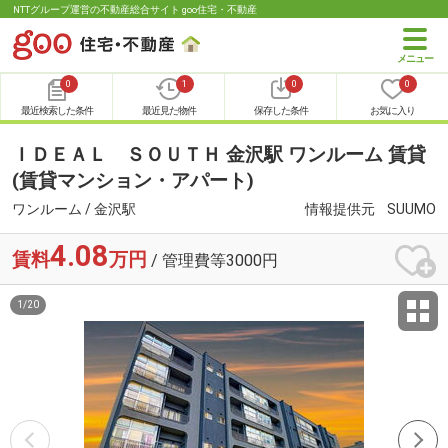
NTTグループ運営の不動産総合サイト goo住宅・不動産
0
1
0
0
最近検索した条件
最近見た物件
保存した条件
お気に入り
ＩＤＥＡＬ ＳＯＵＴＨ 金沢駅 ワンルーム 賃貸
(賃貸マンション・アパート)
ワンルーム / 金沢駅
情報提供元
SUUMO
4.08
賃料
万円
/ 管理費等3000円
1
/
20