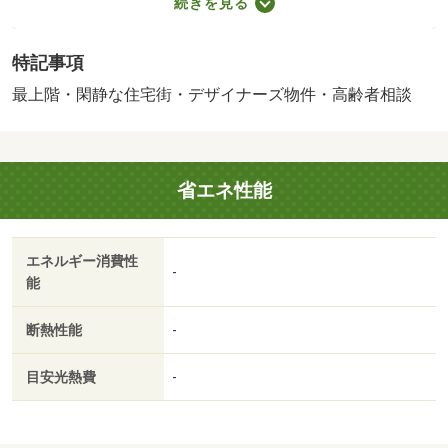
続きを見る
社利用必：※保証料：暮らすコンシェルジュプライムに含
む※保証会社は１年毎の更新：更新料／１００００円／
特記事項
［退去時費用 エアコンクリーニング：１５，４００円※
故意・過失等別途実費］外国籍相談可●短期解約違約金有
最上階・閑静な住宅街・デザイナーズ物件・高齢者相談
り（１年未満：家賃の２ヶ月分・１年以上２年未満：家賃
の１ヵ月分）●家具はＣＧ等で配置しています。実際は家
具・生活雑貨付きではありません●火災保険料はＲＬ Ｓ
省エネ性能
ｕｐｐｏｒｔ Ｓｙｓｔｅｍ＋Ｍに含む●２０２６．７．
２６解約 保証会社：有限会社クラスコギャランティ（Ｒ
ＬＳＳ）／バストイレ別／バルコニー／エアコン／ＴＶイ
エネルギー消費性
ンターホン／室内洗濯置／温水洗浄便座／洗面所独立／駐
-
能
輪場／礼金不要／閑静な住宅地／最上階／敷金不要／照明
付／ロフト／デザイナーズ／２沿線利用可／ネット使用料
断熱性能
-
不要／内装リフォーム済／サンルーム／２駅利用可／敷地
内ごみ置き場／都市ガス／リノベーション／敷金・礼金不
目安光熱費
-
要／保証会社利用可／高齢者歓迎／コープいしかわコープ
おおぬか（スーパー）まで５５３ｍ／バロー金沢高尾店
（スーパー）まで８８５ｍ／Ｖｄｒｕｇ 扇が丘店（その