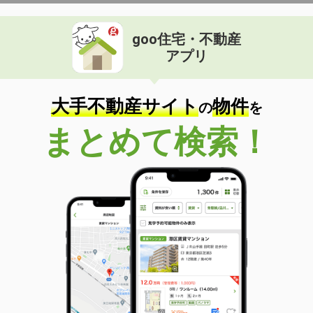
goo住宅・不動産
アプリ
大手不動産サイト
物件
の
を
まとめて検索！