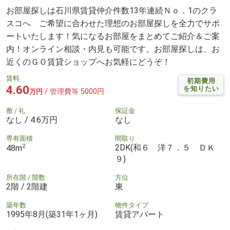
お部屋探しは石川県賃貸仲介件数13年連続Ｎｏ．1のクラ
スコへ ご希望に合わせた理想のお部屋探しを全力でサポ
ートいたします！気になるお部屋をまとめてご紹介＆ご案
内！オンライン相談・内見も可能です。お部屋探しは、お
近くのＧＯ賃貸ショップへお気軽にどうぞ！
賃料
初期費用
4.60
を知りたい
/ 管理費等 5000円
万円
敷 / 礼
保証金
なし / 4.6万円
なし
専有面積
間取り
2
2DK(和６ 洋７．５ ＤＫ
48m
９)
所在階 / 階数
方位
2階 / 2階建
東
築年数
物件タイプ
1995年8月(築31年1ヶ月)
賃貸アパート