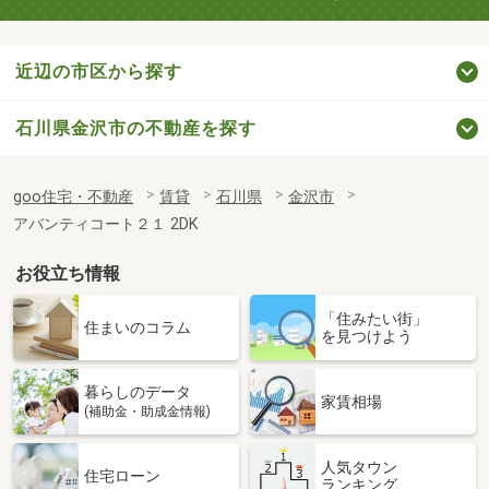
近辺の市区から探す
石川県金沢市の不動産を探す
goo住宅・不動産
賃貸
石川県
金沢市
アバンティコート２１ 2DK
お役立ち情報
「住みたい街」
住まいのコラム
を見つけよう
暮らしのデータ
家賃相場
(補助金・助成金情報)
人気タウン
住宅ローン
ランキング