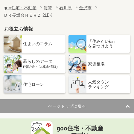
goo住宅・不動産
賃貸
石川県
金沢市
ＤＲ長坂台ＨＥＲＺ 2LDK
お役立ち情報
「住みたい街」
住まいのコラム
を見つけよう
暮らしのデータ
家賃相場
(補助金・助成金情報)
人気タウン
住宅ローン
ランキング
ページトップに戻る
goo住宅・不動産