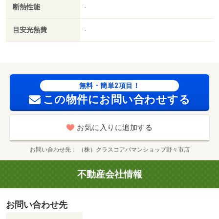
断熱性能
-
使用／バス停徒歩３分以内／築５年以内／セキュリティ会
社加入済／ＬＤＫ１２畳以上／都市ガス／ＢＳ／礼金２ヶ
目安光熱費
-
月／保証会社利用可／Ｖｄｒｕｇ 泉が丘店（その他）ま
で２０５ｍ／アルビス 泉が丘サンピア店（スーパー）ま
で１６８ｍ／（株）ニュー三久／泉が丘店（スーパー）ま
で９５０ｍ／アルビス（株）／泉が丘中央店（スーパー）
まで１４２３ｍ／（株）マルエー／泉野店（スーパー）ま
無料・簡単2項目！
で１５７７ｍ／バロー金沢有松店（スーパー）まで１８７
この物件にお問い合わせする
７ｍ/賃貸戸数:6戸
お気に入りに追加する
お問い合わせ先
（株）クラスコアパマンショップ野々市店
不動産会社情報
お問い合わせ先