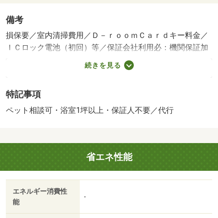
備考
損保要／室内清掃費用／Ｄ－ｒｏｏｍＣａｒｄキー料金／
ＩＣロック電池（初回）等／保証会社利用必：機関保証加
入必須。初回保証料３５０００円、月額保証料賃料等総額
続きを見る
の１％＋８００円／月（その他商品あり）／ペット相談／
［退去時費用 退去費用実費精算※故意・過失等別途実
特記事項
費］ルームクリーニング料金にエアコンクリーニング費用
を含みます。ペット飼養の場合は敷金１か月追加預
ペット相談可・浴室1坪以上・保証人不要／代行
託。 保証会社：株式会社イントラスト／バストイレ別
／バルコニー／エアコン／クロゼット／フローリング／シ
ャワー付洗面台／ＴＶインターホン／浴室乾燥機／オート
省エネ性能
ロック／室内洗濯置／シューズボックス／システムキッチ
ン／追焚機能浴室／温水洗浄便座／駐輪場／宅配ボックス
／即入居可／敷金不要／対面式キッチン／防犯カメラ／ペ
エネルギー消費性
ット相談／ＩＨクッキングヒーター／照明付／全居室洋室
-
能
／保証人不要／ネット使用料不要／食器洗乾燥機／築２年
以内／ＴＶ付浴室／築３年以内／浴室１坪以上／トイレ未