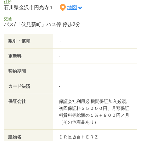
住所
石川県金沢市円光寺１
地図
交通
バス/「伏見新町」バス停 停歩2分
敷引・償却
-
更新料
-
契約期間
カード決済
-
保証会社
保証会社利用必 機関保証加入必須。
初回保証料３５０００円、月額保証
料賃料等総額の１％＋８００円／月
（その他商品あり）
建物名
ＤＲ長坂台ＨＥＲＺ