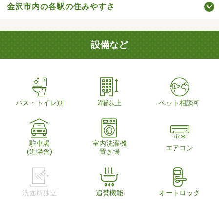
金沢市内の各駅の住みやすさ
設備など
バス・トイレ別
2階以上
ペット相談可
駐車場
室内洗濯機
エアコン
(近隣含)
置き場
洗面所独立
追焚機能
オートロック