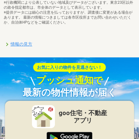
※行政機関により公表していない地域及びデータがございます。東京23区以外
の政令指定都市は、市全体のデータとして表示しています。
※提供データには細心の注意を払っておりますが、調査後に変更がある場合が
あります。 最新の情報につきましては各市区役所までお問い合わせいただく
か、自治体HPなどをご確認ください。
情報の見方
お気に入りの物件を見逃さない！
プッシュ通知で
最新の物件情報が届く
goo住宅・不動産
アプリ