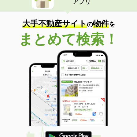
アプリ
大手不動産サイト
物件
の
を
まとめて検索！