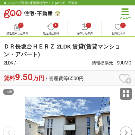
NTTグループ運営の不動産総合サイト goo住宅・不動産
0
1
0
0
最近検索した条件
最近見た物件
保存した条件
お気に入り
ＤＲ長坂台ＨＥＲＺ 2LDK 賃貸(賃貸マンショ
ン・アパート)
2LDK / -
情報提供元
SUUMO
9.50
賃料
万円
/ 管理費等6500円
1
/
20