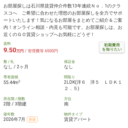
お部屋探しは石川県賃貸仲介件数13年連続Ｎｏ．1のクラ
スコへ ご希望に合わせた理想のお部屋探しを全力でサポ
ートいたします！気になるお部屋をまとめてご紹介＆ご案
内！オンライン相談・内見も可能です。お部屋探しは、お
近くのＧＯ賃貸ショップへお気軽にどうぞ！
賃料
初期費用
9.50
を知りたい
/ 管理費等 6500円
万円
敷 / 礼
保証金
なし / 2ヶ月
なし
専有面積
間取り
2
2LDK(洋６ 洋５ ＬＤＫ１
55.44m
２．５)
所在階 / 階数
方位
2階 / 3階建
南
築年数
物件タイプ
2026年7月
賃貸アパート
新築