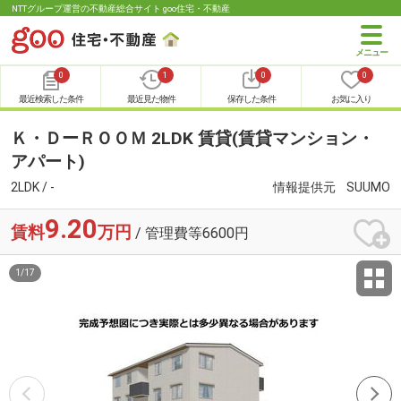
NTTグループ運営の不動産総合サイト goo住宅・不動産
0
1
0
0
最近検索した条件
最近見た物件
保存した条件
お気に入り
Ｋ・ＤーＲＯＯＭ 2LDK 賃貸(賃貸マンション・
アパート)
2LDK / -
情報提供元
SUUMO
9.20
賃料
万円
/ 管理費等6600円
1
/
17