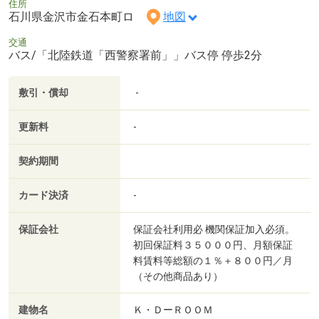
住所
石川県金沢市金石本町ロ
地図
交通
バス/「北陸鉄道「西警察署前」」バス停 停歩2分
敷引・償却
-
更新料
-
契約期間
カード決済
-
保証会社
保証会社利用必 機関保証加入必須。
初回保証料３５０００円、月額保証
料賃料等総額の１％＋８００円／月
（その他商品あり）
建物名
Ｋ・ＤーＲＯＯＭ