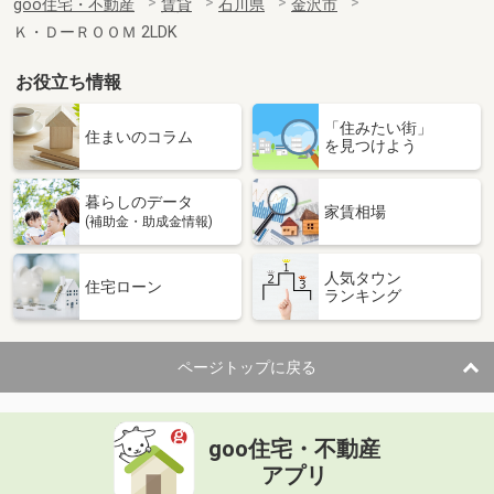
goo住宅・不動産
賃貸
石川県
金沢市
Ｋ・ＤーＲＯＯＭ 2LDK
お役立ち情報
「住みたい街」
住まいのコラム
を見つけよう
暮らしのデータ
家賃相場
(補助金・助成金情報)
人気タウン
住宅ローン
ランキング
ページトップに戻る
goo住宅・不動産
アプリ