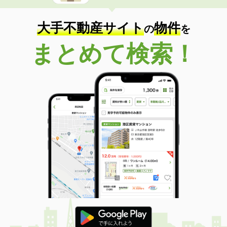
大手不動産サイト
物件
の
を
まとめて検索！