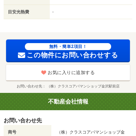
キュリティ会社加入済／ＬＤＫ１２畳以上／都市ガス／Ｂ
Ｓ／礼金１ヶ月／保証会社利用可／マルエーｍｉｎｉ金石
目安光熱費
-
店（スーパー）まで６０５ｍ／バロー木曳野店（スーパ
ー）まで７６９ｍ／Ｖｄｒｕｇ 直江店（その他）まで８
１０ｍ／アルビス（株）／畝田店（スーパー）まで１１０
５ｍ／吉野家 畝田店（飲食店）まで１１２２ｍ／スギ薬
局 畝田店（その他）まで１８４３ｍ/賃貸戸数:9戸
無料・簡単2項目！
この物件にお問い合わせする
お気に入りに追加する
お問い合わせ先
（株）クラスコアパマンショップ金沢駅前店
不動産会社情報
お問い合わせ先
商号
（株）クラスコアパマンショップ金