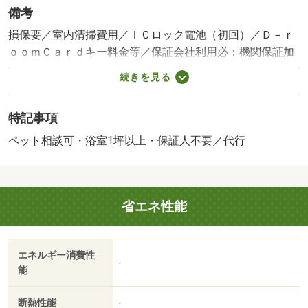
備考
損保要／室内清掃費用／ＩＣロック電池（初回）／Ｄ－ｒ
ｏｏｍＣａｒｄキー料金等／保証会社利用必：機関保証加
入必須。初回保証料３５０００円、月額保証料賃料等総額
続きを見る
の１％＋８００円／月（その他商品あり）／ペット相談／
［退去時費用 退去費用実費精算※故意・過失等別途実
特記事項
費］ルームクリーニング料金にエアコンクリーニング費用
を含みます。 ペット飼養の場合は敷金１か月追加預
ペット相談可・浴室1坪以上・保証人不要／代行
託。 保証会社：株式会社イントラスト／バストイレ別
／バルコニー／エアコン／ガスコンロ対応／クロゼット／
フローリング／シャワー付洗面台／ＴＶインターホン／浴
省エネ性能
室乾燥機／オートロック／室内洗濯置／シューズボックス
／システムキッチン／追焚機能浴室／温水洗浄便座／駐輪
場／宅配ボックス／敷金不要／対面式キッチン／ペット相
エネルギー消費性
談／照明付／全居室洋室／保証人不要／ＣＳ／ネット使用
-
能
料不要／床下収納／築２年以内／築３年以内／浴室１坪以
上／トイレ未使用／バス停徒歩３分以内／築５年以内／セ
断熱性能
-