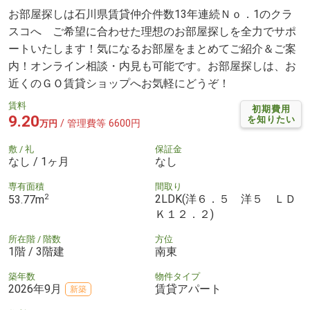
お部屋探しは石川県賃貸仲介件数13年連続Ｎｏ．1のクラ
スコへ ご希望に合わせた理想のお部屋探しを全力でサポ
ートいたします！気になるお部屋をまとめてご紹介＆ご案
内！オンライン相談・内見も可能です。お部屋探しは、お
近くのＧＯ賃貸ショップへお気軽にどうぞ！
賃料
初期費用
9.20
を知りたい
/ 管理費等 6600円
万円
敷 / 礼
保証金
なし / 1ヶ月
なし
専有面積
間取り
2
2LDK(洋６．５ 洋５ ＬＤ
53.77m
Ｋ１２．２)
所在階 / 階数
方位
1階 / 3階建
南東
築年数
物件タイプ
2026年9月
賃貸アパート
新築