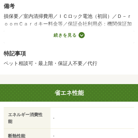
備考
損保要／室内清掃費用／ＩＣロック電池（初回）／Ｄ－ｒ
ｏｏｍＣａｒｄキー料金等／保証会社利用必：機関保証加
入必須。初回保証料３５０００円、月額保証料賃料等総額
続きを見る
の１％＋８００円／月（その他商品あり）／ペット相談／
［退去時費用 退去費用実費精算※故意・過失等別途実
特記事項
費］ルームクリーニング料金にエアコンクリーニング費用
を含みます。 ペット飼養の場合は敷金１か月追加預
ペット相談可・最上階・保証人不要／代行
託。 保証会社：株式会社イントラスト／バストイレ別
／バルコニー／エアコン／フローリング／シャワー付洗面
台／ＴＶインターホン／浴室乾燥機／オートロック／室内
省エネ性能
洗濯置／シューズボックス／システムキッチン／追焚機能
浴室／温水洗浄便座／駐輪場／宅配ボックス／最上階／敷
金不要／ペット相談／ＩＨクッキングヒーター／照明付／
エネルギー消費性
ウォークインクロゼット／保証人不要／ネット使用料不要
-
能
／築２年以内／築３年以内／トイレ未使用／築５年以内／
都市ガス／ＢＳ／礼金２ヶ月／保証会社利用可／コメダ珈
断熱性能
-