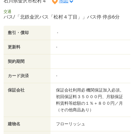
石川県金沢市松村４
地図
交通
バス/「北鉄金沢バス「松村４丁目」」バス停 停歩6分
敷引・償却
-
更新料
-
契約期間
カード決済
-
保証会社
保証会社利用必 機関保証加入必須。
初回保証料３５０００円、月額保証
料賃料等総額の１％＋８００円／月
（その他商品あり）
建物名
フローリッシュ