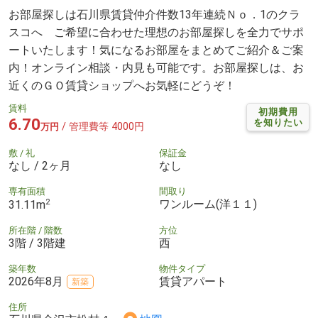
お部屋探しは石川県賃貸仲介件数13年連続Ｎｏ．1のクラ
スコへ ご希望に合わせた理想のお部屋探しを全力でサポ
ートいたします！気になるお部屋をまとめてご紹介＆ご案
内！オンライン相談・内見も可能です。お部屋探しは、お
近くのＧＯ賃貸ショップへお気軽にどうぞ！
賃料
初期費用
6.70
を知りたい
/ 管理費等 4000円
万円
敷 / 礼
保証金
なし / 2ヶ月
なし
専有面積
間取り
2
ワンルーム(洋１１)
31.11m
所在階 / 階数
方位
3階 / 3階建
西
築年数
物件タイプ
2026年8月
賃貸アパート
新築
住所