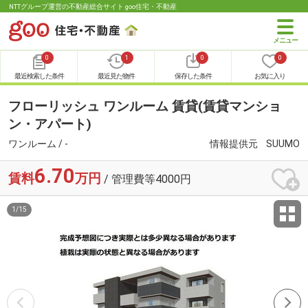
NTTグループ運営の不動産総合サイト goo住宅・不動産
0
1
0
0
最近検索した条件
最近見た物件
保存した条件
お気に入り
フローリッシュ ワンルーム 賃貸(賃貸マンショ
ン・アパート)
ワンルーム / -
情報提供元
SUUMO
6.70
賃料
万円
/ 管理費等4000円
1
/
15