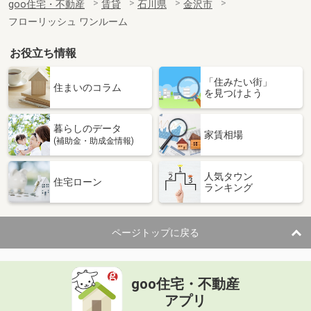
goo住宅・不動産
賃貸
石川県
金沢市
フローリッシュ ワンルーム
お役立ち情報
「住みたい街」
住まいのコラム
を見つけよう
暮らしのデータ
家賃相場
(補助金・助成金情報)
人気タウン
住宅ローン
ランキング
ページトップに戻る
goo住宅・不動産
アプリ