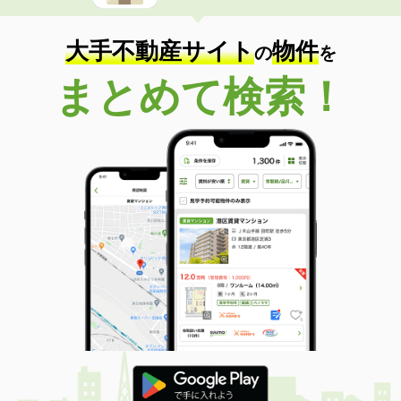
大手不動産サイト
物件
の
を
まとめて検索！