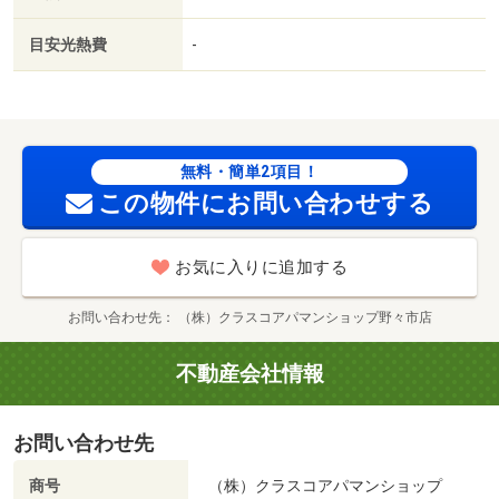
琲（飲食店）まで５２２ｍ／デイリーヤマザキ金沢大徳店
（コンビニ）まで７４４ｍ／セブン－イレブン金沢松村町
目安光熱費
-
店（コンビニ）まで８６７ｍ／はま寿司金沢松村店（飲食
店）まで９７５ｍ／（株）大阪屋ショップ／大徳店（スー
パー）まで８９６ｍ／イオンタウン金沢示野（スーパー）
まで８４３ｍ/賃貸戸数:12戸
無料・簡単2項目！
この物件にお問い合わせする
お気に入りに追加する
お問い合わせ先
（株）クラスコアパマンショップ野々市店
不動産会社情報
お問い合わせ先
商号
（株）クラスコアパマンショップ