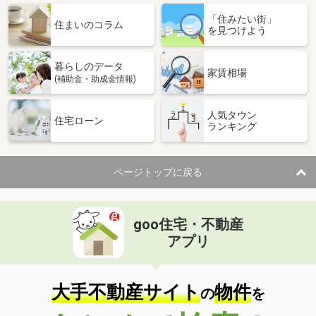
「住みたい街」
住まいのコラム
を見つけよう
暮らしのデータ
家賃相場
(補助金・助成金情報)
人気タウン
住宅ローン
ランキング
ページトップに戻る
goo住宅・不動産
アプリ
大手不動産サイト
物件
の
を