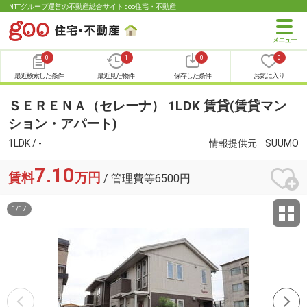
NTTグループ運営の不動産総合サイト goo住宅・不動産
0
1
0
0
最近検索した条件
最近見た物件
保存した条件
お気に入り
ＳＥＲＥＮＡ（セレーナ） 1LDK 賃貸(賃貸マン
ション・アパート)
1LDK / -
情報提供元
SUUMO
7.10
賃料
万円
/ 管理費等6500円
1
/
17