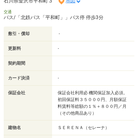
石川県金沢市平和町３
地図
交通
バス/「北鉄バス「平和町」」バス停 停歩3分
敷引・償却
-
更新料
-
契約期間
カード決済
-
保証会社
保証会社利用必 機関保証加入必須。
初回保証料３５０００円、月額保証
料賃料等総額の１％＋８００円／月
（その他商品あり）
建物名
ＳＥＲＥＮＡ（セレーナ）