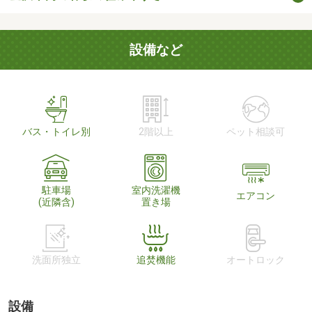
設備など
バス・トイレ別
2階以上
ペット相談可
駐車場
室内洗濯機
エアコン
(近隣含)
置き場
洗面所独立
追焚機能
オートロック
設備