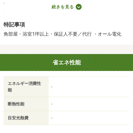
保証料賃料等総額の１％＋８００円／月（その他商品あ
続きを見る
り）／［退去時費用 退去費用実費精算※故意・過失等別
途実費］ルームクリーニング料金に、エアコンクリーニン
特記事項
グ費用を含みます。ルームクリーニング料金は入居時にお
預りさせて頂きます。 保証会社：株式会社イントラスト
角部屋・浴室1坪以上・保証人不要／代行 ・オール電化
／バストイレ別／エアコン／フローリング／シャワー付洗
面台／ＴＶインターホン／室内洗濯置／シューズボックス
／追焚機能浴室／角住戸／温水洗浄便座／敷金不要／対面
省エネ性能
式キッチン／ＩＨクッキングヒーター／照明付／ウォーク
インクロゼット／保証人不要／オール電化／専用庭／ネッ
ト使用料不要／床下収納／浴室１坪以上／バス停徒歩３分
エネルギー消費性
以内／セキュリティ会社加入済／ＬＤＫ１２畳以上／全居
-
能
室６畳以上／ＢＳ／礼金１ヶ月／保証会社利用可／（株）
マルエー／ｍｉｎｉ平和町店（スーパー）まで２５８ｍ／
断熱性能
-
北陸学院大学 スクールバス 平和町公園横 バス停（そ
の他）まで３５０ｍ／アルビス（株）／泉が丘中央店（ス
目安光熱費
-
ーパー）まで１６８８ｍ／Ｖｄｒｕｇ 泉が丘店（その
他）まで１４９５ｍ／アルビス 泉が丘サンピア店（スー