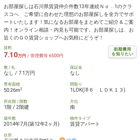
お部屋探しは石川県賃貸仲介件数13年連続Ｎｏ．1のクラ
スコへ ご希望に合わせた理想のお部屋探しを全力でサポ
ートいたします！気になるお部屋をまとめてご紹介＆ご案
内！オンライン相談・内見も可能です。お部屋探しは、お
近くのＧＯ賃貸ショップへお気軽にどうぞ！
賃料
初期費用
7.10
を知りたい
/ 管理費等 6500円
万円
敷 / 礼
保証金
なし / 7.1万円
なし
専有面積
間取り
2
1LDK(洋６ ＬＤＫ１３)
50.26m
所在階 / 階数
方位
1階 / 2階建
南
築年数
物件タイプ
2014年7月(築12年2ヶ月)
賃貸アパート
住所