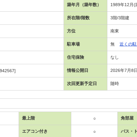
）
築年月（築年数）
1989年12月
所在階/階数
3階/3階建
方位
南東
駐車場
無
近くの駐
住宅保険
なし
情報公開日
2026年7月8
942567]
次回更新予定日
随時
最上階
角部屋
○
エアコン付き
バス・
○