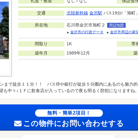
礼金・敷金
なし / なし
保証金/
交通
北陸新幹線
金沢駅
バス19分/「旭町
所在地
石川県金沢市旭町２
周辺地図
金沢市の行政データ
金沢市周辺の家
間取り
1K
専
築年月
1989年12月
築
ンまで徒歩１１分！！ バス停や銀行が徒歩５分圏内にあるのも魅力的
望も中々♪１Ｆに飲食店が入っているので夜も明るく防犯になりますね
無料・簡単2項目！
この物件にお問い合わせする