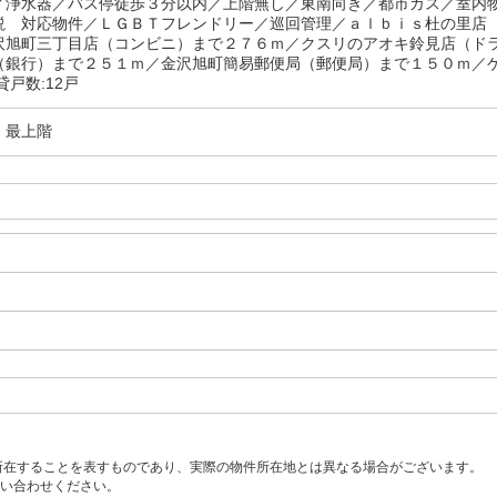
／浄水器／バス停徒歩３分以内／上階無し／東南向き／都市ガス／室内
説 対応物件／ＬＧＢＴフレンドリー／巡回管理／ａｌｂｉｓ杜の里店
沢旭町三丁目店（コンビニ）まで２７６ｍ／クスリのアオキ鈴見店（ド
（銀行）まで２５１ｍ／金沢旭町簡易郵便局（郵便局）まで１５０ｍ／
貸戸数:12戸
・最上階
所在することを表すものであり、実際の物件所在地とは異なる場合がございます。
い合わせください。