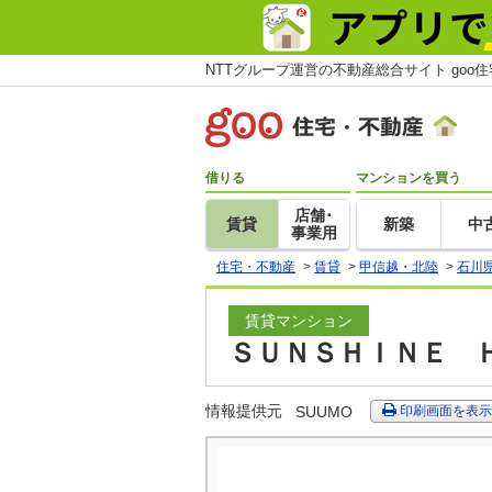
NTTグループ運営の不動産総合サイト goo
借りる
マンションを買う
店舗･
賃貸
新築
中
事業用
住宅・不動産
>
賃貸
>
甲信越・北陸
>
石川
賃貸マンション
ＳＵＮＳＨＩＮＥ Ｈ
情報提供元
SUUMO
印刷画面を表示