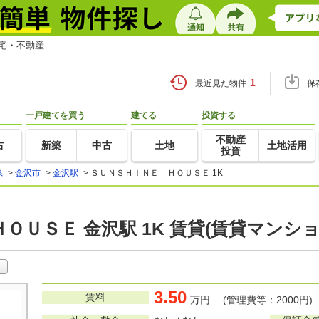
住宅・不動産
1
最近見た物件
保
一戸建てを買う
建てる
投資する
不動産
古
新築
中古
土地
土地活用
投資
県
>
金沢市
>
金沢駅
>
ＳＵＮＳＨＩＮＥ ＨＯＵＳＥ 1K
ＯＵＳＥ 金沢駅 1K 賃貸(賃貸マンシ
3.50
賃料
万円 (管理費等：2000円)