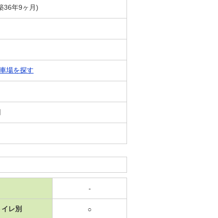
(築36年9ヶ月)
車場を探す
日
-
トイレ別
○