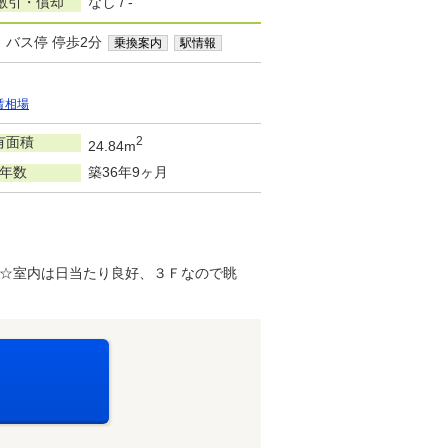
敷引・償却
なし / -
」バス停 停歩2分
乗換案内
駅情報
賃相場
有面積
2
24.84m
年数
築36年9ヶ月
☆室内は日当たり良好、３Ｆなので眺
。