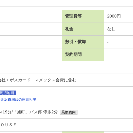
管理費等
2000円
礼金
なし
敷引・償却
-
契約期間
会社エポスカード マメックス会費に含む
周辺地図
金沢市周辺の家賃相場
ス19分/「旭町」バス停 停歩2分
乗換案内
ＨＯＵＳＥ