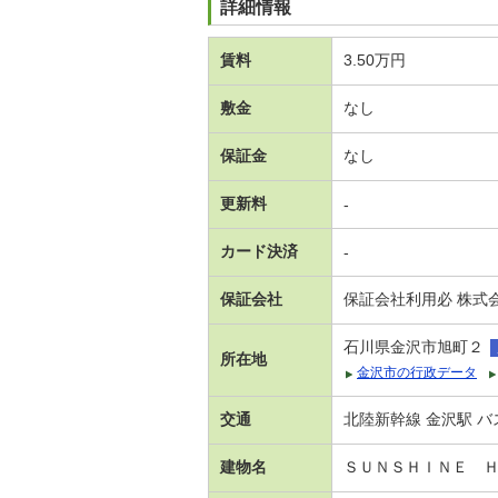
詳細情報
賃料
3.50万円
敷金
なし
保証金
なし
更新料
-
カード決済
-
保証会社
保証会社利用必 株式
石川県金沢市旭町２
所在地
金沢市の行政データ
交通
北陸新幹線 金沢駅 バ
建物名
ＳＵＮＳＨＩＮＥ 