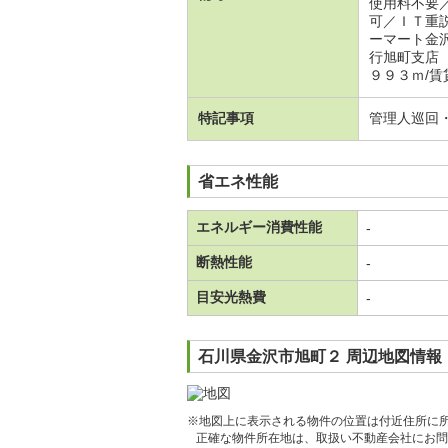
使用料不要
可／ＩＴ重
ーマート金
行旭町支店
９９３ｍ/賃
特記事項
管理人巡回
省エネ性能
エネルギー消費性能
-
断熱性能
-
目安光熱費
-
石川県金沢市旭町２ 周辺地図情報
※地図上に表示される物件の位置は付近住所に
正確な物件所在地は、取扱い不動産会社にお問