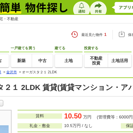
住宅・不動産
1
最近見た物件
保
一戸建てを買う
建てる
投資する
不動産
古
新築
中古
土地
土地活用
投資
県
>
金沢市
>
オーガスタ２１ 2LDK
２１ 2LDK 賃貸(賃貸マンション・ア
10.50
賃料
万円 (管理費等：6000円
礼金・敷金
10.5万円 / なし
保