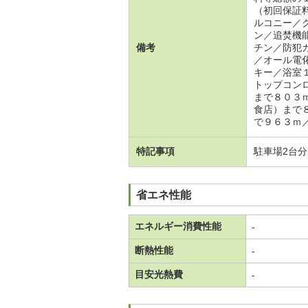
（初回保証
ルコニー／
ン／追焚機
備考
チン／防犯
／オール電
キー／浴室
トップコン
まで８０３
食店）まで
で９６３ｍ
特記事項
駐車場2台
省エネ性能
エネルギー消費性能
-
断熱性能
-
目安光熱費
-