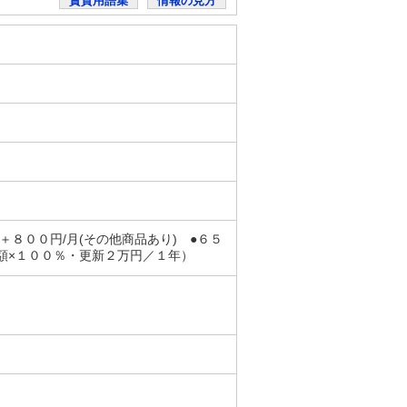
賃貸用語集
情報の見方
８００円/月(その他商品あり) ●６５
額×１００％・更新２万円／１年）