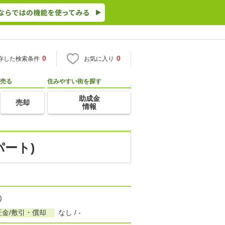
0
0
存した検索条件
お気に入り
売る
住みやすい街を探す
助成金
売却
情報
パート)
)
証金/敷引・償却
なし / -