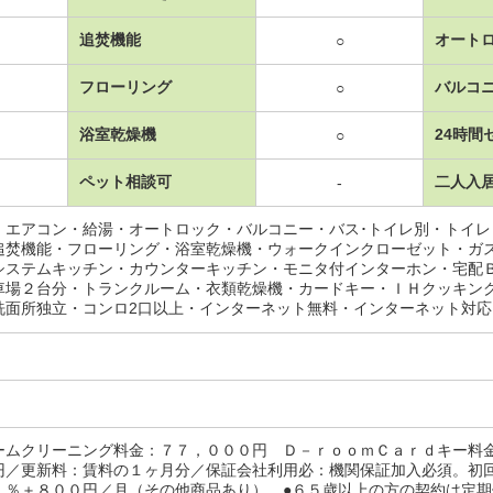
追焚機能
オート
○
フローリング
バルコ
○
浴室乾燥機
24時間
○
ペット相談可
二人入
-
・エアコン・給湯・オートロック・バルコニー・バス･トイレ別・トイ
追焚機能・フローリング・浴室乾燥機・ウォークインクローゼット・ガ
システムキッチン・カウンターキッチン・モニタ付インターホン・宅配
車場２台分・トランクルーム・衣類乾燥機・カードキー・ＩＨクッキン
洗面所独立・コンロ2口以上・インターネット無料・インターネット対
ームクリーニング料金：７７，０００円 Ｄ－ｒｏｏｍＣａｒｄキー料
円／更新料：賃料の１ヶ月分／保証会社利用必：機関保証加入必須。初
１％＋８００円／月（その他商品あり） ●６５歳以上の方の契約は定