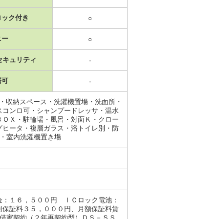
ロック付き
○
ニー
○
セキュリティ
-
居可
-
レ・収納スペース・洗濯機置場・洗面所・
スコンロ可・シャンプードレッサ・温水
ＢＯＸ・駐輪場・風呂・対面Ｋ・クロー
グヒータ・複層ガラス・浴トイレ別・防
応・室内洗濯機置き場
金：１６，５００円 ＩＣロック電池：
回保証料３５，０００円、月額保証料賃
期借家契約（２年再契約型）ＤＳ－ＳＳ