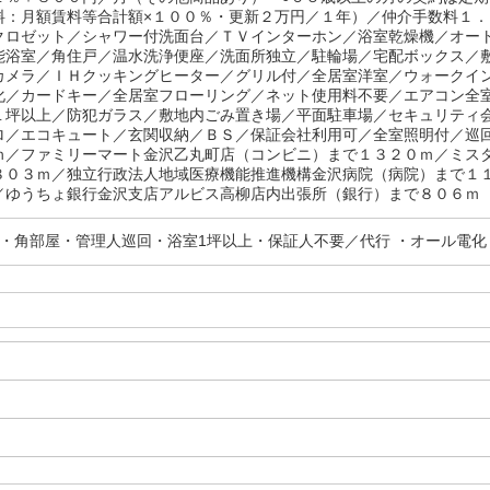
料：月額賃料等合計額×１００％・更新２万円／１年）／仲介手数料１
クロゼット／シャワー付洗面台／ＴＶインターホン／浴室乾燥機／オー
能浴室／角住戸／温水洗浄便座／洗面所独立／駐輪場／宅配ボックス／
カメラ／ＩＨクッキングヒーター／グリル付／全居室洋室／ウォークイ
化／カードキー／全居室フローリング／ネット使用料不要／エアコン全
１坪以上／防犯ガラス／敷地内ごみ置き場／平面駐車場／セキュリティ
ロ／エコキュート／玄関収納／ＢＳ／保証会社利用可／全室照明付／巡
ｍ／ファミリーマート金沢乙丸町店（コンビニ）まで１３２０ｍ／ミス
８０３ｍ／独立行政法人地域医療機能推進機構金沢病院（病院）まで１
／ゆうちょ銀行金沢支店アルビス高柳店内出張所（銀行）まで８０６ｍ
分・角部屋・管理人巡回・浴室1坪以上・保証人不要／代行 ・オール電化