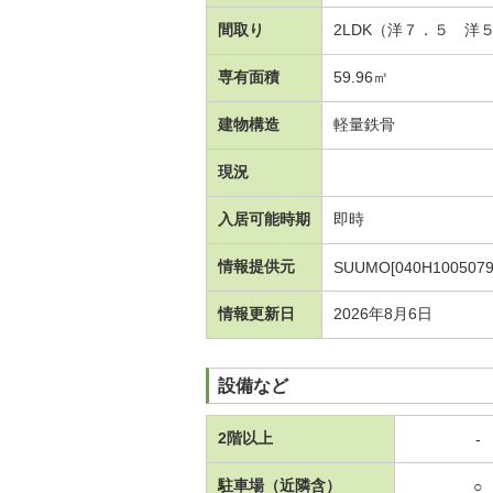
間取り
2LDK（洋７．５ 洋
専有面積
59.96㎡
建物構造
軽量鉄骨
現況
入居可能時期
即時
情報提供元
SUUMO[040H1005079
情報更新日
2026年8月6日
設備など
2階以上
-
駐車場（近隣含）
○