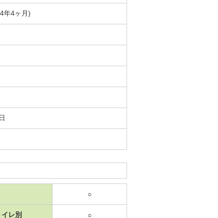
築4年4ヶ月)
4日
○
トイレ別
○