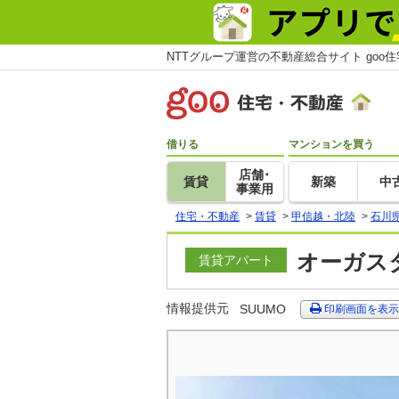
NTTグループ運営の不動産総合サイト goo
借りる
マンションを買う
店舗･
賃貸
新築
中
事業用
住宅・不動産
>
賃貸
>
甲信越・北陸
>
石川
オーガスタ
賃貸アパート
情報提供元
SUUMO
印刷画面を表示