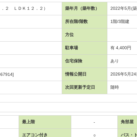
５．２ ＬＤＫ１２．２）
築年月（築年数）
2022年5月(
所在階/階数
1階/3階建
方位
駐車場
有 4,400円
住宅保険
あり
情報公開日
2026年5月2
67914]
次回更新予定日
随時
最上階
角部屋
-
エアコン付き
バス・
○