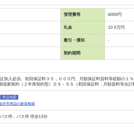
管理費等
6000円
礼金
10.5万円
敷引・償却
-
契約期間
保証加入必須。初回保証料３５，０００円、月額保証料賃料等総額の１％＋
期借家契約（２年再契約型）ＤＳ－ＳＳ（初回保証料：月額賃料等合計
周辺地図
金沢市周辺の家賃相場
バス停」バス停 停歩13分