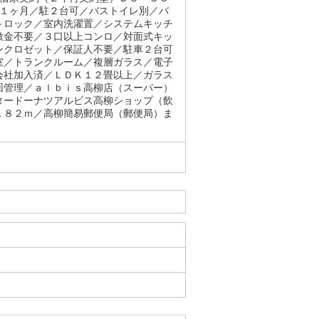
．１ヶ月／駐２台可／バストイレ別／バ
トロック／室内洗濯置／システムキッチ
敷金不要／３口以上コンロ／対面式キッ
ンクロゼット／保証人不要／駐車２台可
室／トランクルーム／複層ガラス／電子
会社加入済／ＬＤＫ１２畳以上／ガラス
回管理／ａｌｂｉｓ高柳店（スーパー）
タードーナツアルビス高柳ショップ（飲
１８２ｍ／高柳簡易郵便局（郵便局）ま