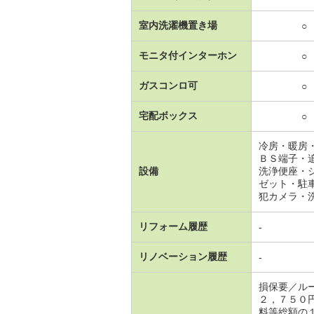
室内洗濯機置き場
○
モニタ付インターホン
○
ガスコンロ可
○
宅配ボックス
○
冷房・暖房
ＢＳ端子・
設備
洗浄便座・
ゼット・駐
犯カメラ・
リフォーム履歴
-
リノベーション履歴
-
損保要／ル
２，７５０
料等総額の