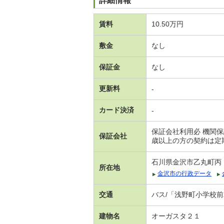
詳細情報
賃料
10.50万円
敷金
なし
保証金
なし
更新料
-
カード決済
-
保証会社利用必 機関
保証会社
歳以上の方の契約は定
石川県金沢市乙丸町丙
所在地
金沢市の行政データ
交通
バス/「浅野町小学校前
建物名
オーガスタ２１