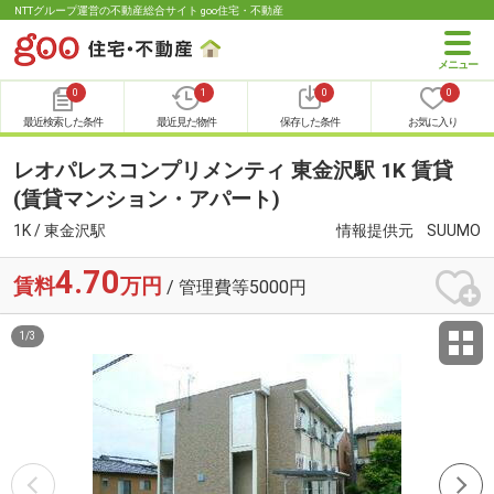
NTTグループ運営の不動産総合サイト goo住宅・不動産
0
1
0
0
最近検索した条件
最近見た物件
保存した条件
お気に入り
レオパレスコンプリメンティ 東金沢駅 1K 賃貸
(賃貸マンション・アパート)
1K / 東金沢駅
情報提供元
SUUMO
4.70
賃料
万円
/ 管理費等5000円
1
/
3