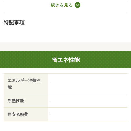
５５０円／月、更新手数料１６５００円／２年（税込）／
続きを見る
保証会社利用必：保証料：６２９９０円（契約内容により
１００～１２０％で変動有）※記載金額は１２０％の場合
特記事項
／仲介手数料不要／個人契約限定／バストイレ別／エアコ
ン／ＴＶインターホン／室内洗濯置／温水洗浄便座／光フ
ァイバー／即入居可／防犯カメラ／電気コンロ／ロフト／
仲介手数料不要／家電付／家具付/賃貸戸数:8戸
省エネ性能
エネルギー消費性
-
能
断熱性能
-
目安光熱費
-