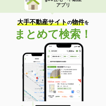
アプリ
大手不動産サイト
物件
の
を
まとめて検索！