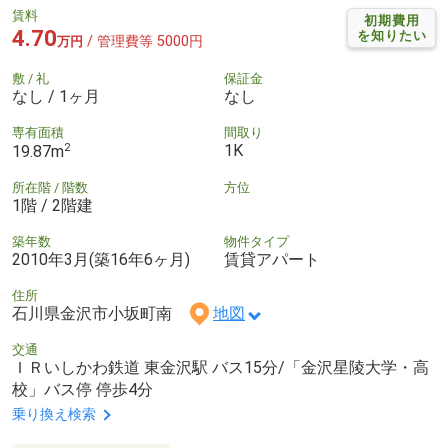
賃料
初期費用
4.70
を知りたい
/ 管理費等 5000円
万円
敷 / 礼
保証金
なし / 1ヶ月
なし
専有面積
間取り
2
1K
19.87m
所在階 / 階数
方位
1階 / 2階建
築年数
物件タイプ
2010年3月(築16年6ヶ月)
賃貸アパート
住所
石川県金沢市小坂町南
地図
交通
ＩＲいしかわ鉄道 東金沢駅 バス15分/「金沢星陵大学・高
校」バス停 停歩4分
乗り換え検索