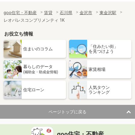
goo住宅・不動産
賃貸
石川県
金沢市
東金沢駅
レオパレスコンプリメンティ 1K
お役立ち情報
「住みたい街」
住まいのコラム
を見つけよう
暮らしのデータ
家賃相場
(補助金・助成金情報)
人気タウン
住宅ローン
ランキング
ページトップに戻る
goo住宅・不動産