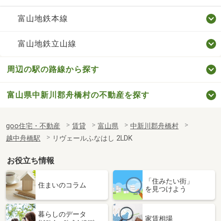
富山地鉄本線
富山地鉄立山線
周辺の駅の路線から探す
富山県中新川郡舟橋村の不動産を探す
goo住宅・不動産
賃貸
富山県
中新川郡舟橋村
越中舟橋駅
リヴェールふなはし 2LDK
お役立ち情報
「住みたい街」
住まいのコラム
を見つけよう
暮らしのデータ
家賃相場