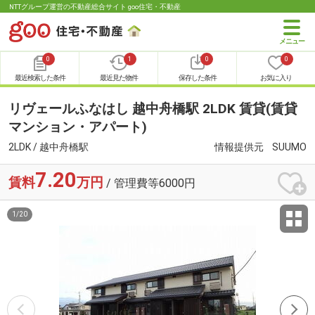
NTTグループ運営の不動産総合サイト goo住宅・不動産
0
1
0
0
最近検索した条件
最近見た物件
保存した条件
お気に入り
リヴェールふなはし 越中舟橋駅 2LDK 賃貸(賃貸
マンション・アパート)
2LDK / 越中舟橋駅
情報提供元
SUUMO
7.20
賃料
万円
/ 管理費等6000円
1
/
20