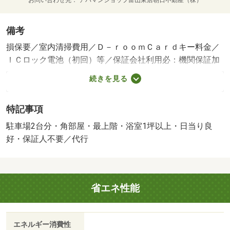
備考
損保要／室内清掃費用／Ｄ－ｒｏｏｍＣａｒｄキー料金／
ＩＣロック電池（初回）等／保証会社利用必：機関保証加
入必須。初回保証料３５０００円、月額保証料賃料等総額
続きを見る
の１％＋８００円／月（その他商品あり）／駐２台可／
［退去時費用 退去費用実費精算※故意・過失等別途実
特記事項
費］ＬＰガス料金はご契約前にＬＰガス事業者にご確認い
ただけます。 ルームクリーニング料金に、エアコンクリ
駐車場2台分・角部屋・最上階・浴室1坪以上・日当り良
ーニング費用を含みます。 保証会社：株式会社イント
好・保証人不要／代行
ラスト／バストイレ別／バルコニー／エアコン／クロゼッ
ト／フローリング／シャワー付洗面台／ＴＶインターホン
／室内洗濯置／陽当り良好／シューズボックス／システム
省エネ性能
キッチン／追焚機能浴室／角住戸／温水洗浄便座／洗面所
独立／２口コンロ／駐輪場／宅配ボックス／ＣＡＴＶ／即
入居可／最上階／敷金不要／対面式キッチン／ＩＨクッキ
エネルギー消費性
ングヒーター／照明付／全居室洋室／保証人不要／駐車２
-