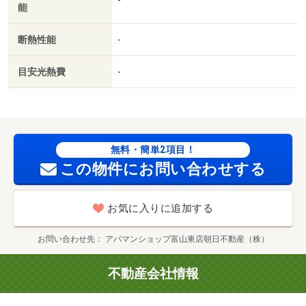
能
台可／カードキー／２沿線利用可／物置／ネット使用料不
要／トランクルーム／複層ガラス／浴室１坪以上／２駅利
断熱性能
-
用可／敷地内ごみ置き場／セキュリティ会社加入済／全居
室６畳以上／プロパンガス／室内物干機／保証会社利用可
目安光熱費
-
／ＩＴ重説 対応物件／セブンイレブン（コンビニ）まで
１２７１ｍ／セブンイレブン（コンビニ）まで１４１４ｍ
／ローソン（コンビニ）まで１９９１ｍ／シマヤ立山店
（スーパー）まで１９２３ｍ／ローソン（コンビニ）まで
２０２０ｍ／ファミリーマート（コンビニ）まで２１９１
無料・簡単2項目！
ｍ/賃貸戸数:8戸
この物件にお問い合わせする
お気に入りに追加する
お問い合わせ先
アパマンショップ富山東店朝日不動産（株）
不動産会社情報