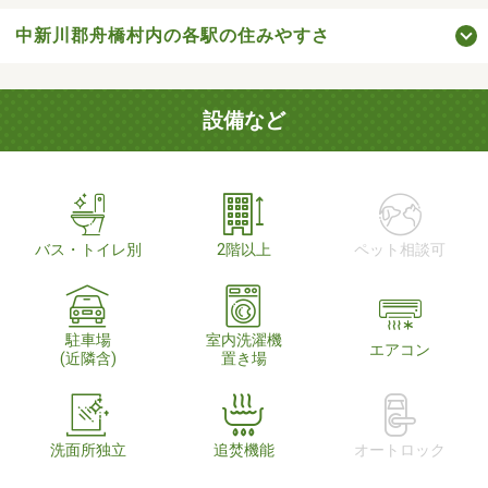
中新川郡舟橋村内の各駅の住みやすさ
設備など
バス・トイレ別
2階以上
ペット相談可
駐車場
室内洗濯機
エアコン
(近隣含)
置き場
洗面所独立
追焚機能
オートロック