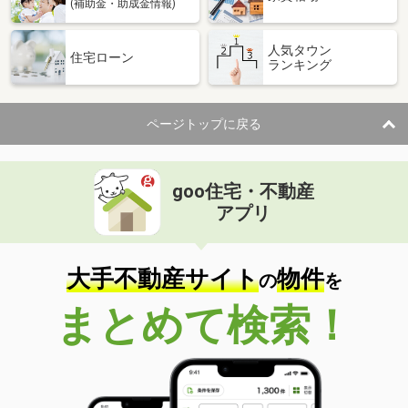
(補助金・助成金情報)
人気タウン
住宅ローン
ランキング
ページトップに戻る
goo住宅・不動産
アプリ
大手不動産サイト
物件
の
を
まとめて検索！