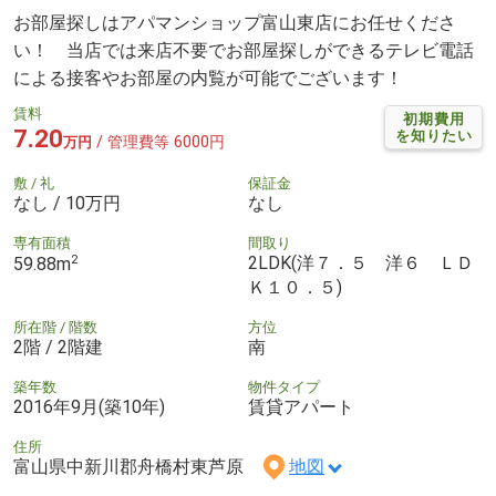
お部屋探しはアパマンショップ富山東店にお任せくださ
い！ 当店では来店不要でお部屋探しができるテレビ電話
による接客やお部屋の内覧が可能でございます！
賃料
初期費用
7.20
を知りたい
/ 管理費等 6000円
万円
敷 / 礼
保証金
なし / 10万円
なし
専有面積
間取り
2
2LDK(洋７．５ 洋６ ＬＤ
59.88m
Ｋ１０．５)
所在階 / 階数
方位
2階 / 2階建
南
築年数
物件タイプ
2016年9月(築10年)
賃貸アパート
住所
富山県中新川郡舟橋村東芦原
地図