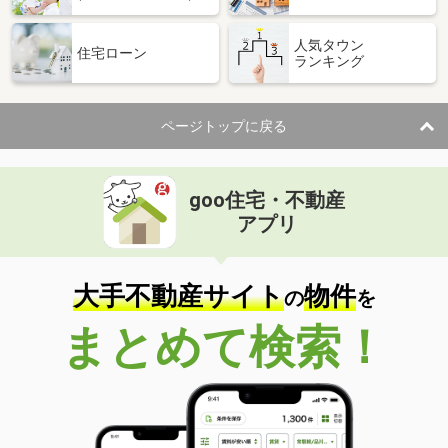
人気タウン
住宅ローン
ランキング
ページトップに戻る
goo住宅・不動産
アプリ
大手不動産サイト
物件
の
を
まとめて検索！