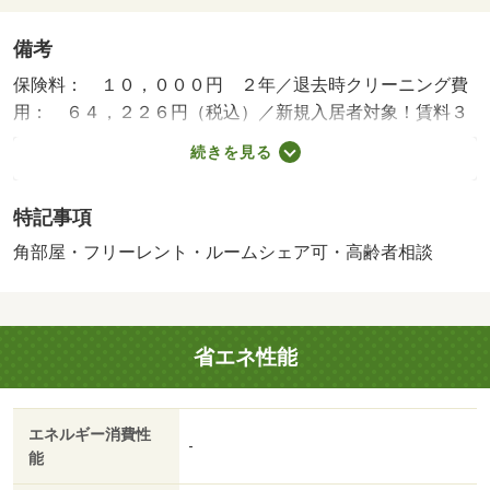
備考
保険料： １０，０００円 ２年／退去時クリーニング費
用： ６４，２２６円（税込）／新規入居者対象！賃料３
ヵ月目フリーレント！！フリーレント１ヶ月／●短期解約
続きを見る
違約金あり ⇒１年未満解約は賃料等の３ヵ月分、２年未
満は２ヵ月分 ●法人契約の場合、賃料等の契約条件が異
特記事項
なる場合あり ●審査結果により敷金や連帯保証人を必要
とする場合あり ●オプション設備は、種類に応じて追加
角部屋・フリーレント・ルームシェア可・高齢者相談
料金を賃料に加算 ※お部屋の仕様により設置できない場
合あり 審査時必要書類：【個人】身分証・収入証明・通
帳の写し【法人】会社概要（謄本等）・決算書（直近分）
省エネ性能
※必要書類が揃い次第の審査／バストイレ別／バルコニー
／エアコン／ガスコンロ対応／室内洗濯置／南向き／追焚
機能浴室／角住戸／温水洗浄便座／洗面所独立／即入居可
エネルギー消費性
／礼金不要／仲介手数料不要／二人入居相談／フリーレン
-
能
ト／全室南向き／ルームシェア相談／学生相談／プロパン