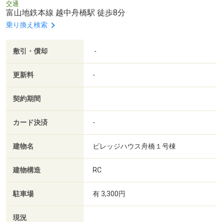
交通
富山地鉄本線 越中舟橋駅 徒歩8分
乗り換え検索
敷引・償却
-
更新料
-
契約期間
カード決済
-
建物名
ビレッジハウス舟橋１号棟
建物構造
RC
駐車場
有 3,300円
現況