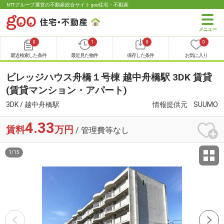
NTTグループ運営の不動産総合サイト goo住宅・不動産
0
1
0
0
最近検索した条件
最近見た物件
保存した条件
お気に入り
ビレッジハウス舟橋１号棟 越中舟橋駅 3DK 賃貸
(賃貸マンション・アパート)
3DK / 越中舟橋駅
情報提供元
SUUMO
4.33
賃料
万円
/ 管理費等なし
1
/
15