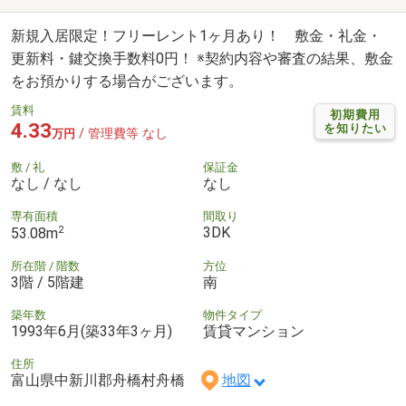
新規入居限定！フリーレント1ヶ月あり！ 敷金・礼金・
更新料・鍵交換手数料0円！ ※契約内容や審査の結果、敷金
をお預かりする場合がございます。
賃料
初期費用
4.33
を知りたい
/ 管理費等 なし
万円
敷 / 礼
保証金
なし / なし
なし
専有面積
間取り
2
3DK
53.08m
所在階 / 階数
方位
3階 / 5階建
南
築年数
物件タイプ
1993年6月(築33年3ヶ月)
賃貸マンション
住所
富山県中新川郡舟橋村舟橋
地図