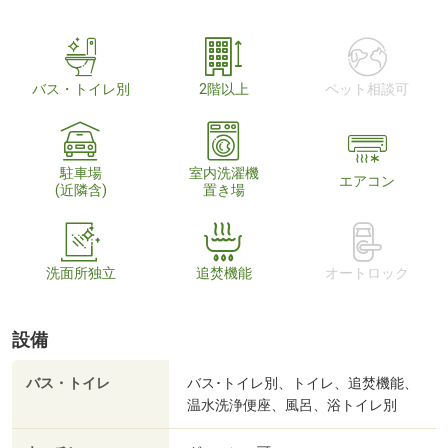
バス・トイレ別
2階以上
ペット相談可
駐車場
室内洗濯機
エアコン
(近隣含)
置き場
洗面所独立
追焚機能
オートロック
設備
バス・トイレ
バス･トイレ別、トイレ、追焚機能、
温水洗浄便座、風呂、浴トイレ別