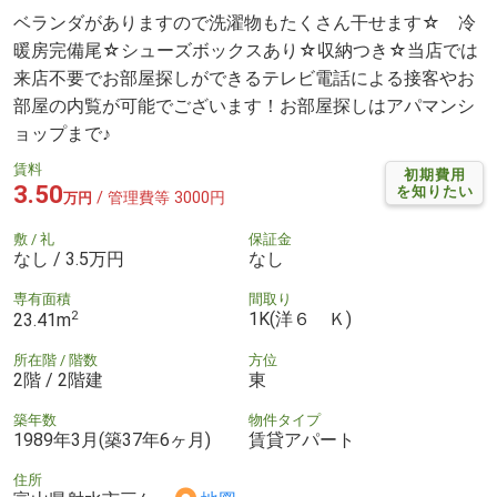
ベランダがありますので洗濯物もたくさん干せます☆ 冷
暖房完備尾☆シューズボックスあり☆収納つき☆当店では
来店不要でお部屋探しができるテレビ電話による接客やお
部屋の内覧が可能でございます！お部屋探しはアパマンシ
ョップまで♪
賃料
初期費用
3.50
を知りたい
/ 管理費等 3000円
万円
敷 / 礼
保証金
なし / 3.5万円
なし
専有面積
間取り
2
1K(洋６ Ｋ)
23.41m
所在階 / 階数
方位
2階 / 2階建
東
築年数
物件タイプ
1989年3月(築37年6ヶ月)
賃貸アパート
住所