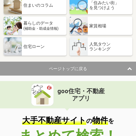
「住みたい街」
住まいのコラム
を見つけよう
暮らしのデータ
家賃相場
(補助金・助成金情報)
人気タウン
住宅ローン
ランキング
ページトップに戻る
goo住宅・不動産
アプリ
大手不動産サイト
物件
の
を
まとめて検索！