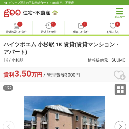
NTTグループ運営の不動産総合サイト goo住宅・不動産
0
1
0
0
最近検索した条件
最近見た物件
保存した条件
お気に入り
ハイツポエム 小杉駅 1K 賃貸(賃貸マンション・
アパート)
1K / 小杉駅
情報提供元
SUUMO
3.50
賃料
万円
/ 管理費等3000円
1
/
20