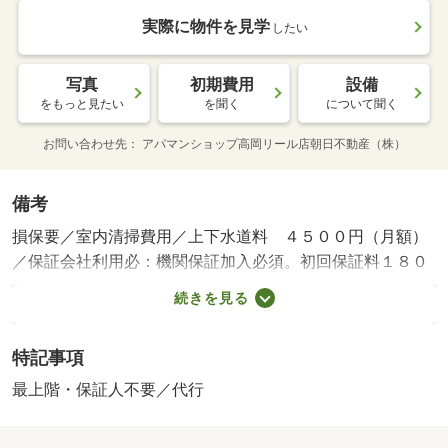
実際に物件を見学
したい
写真
初期費用
設備
をもっと見たい
を聞く
について聞く
お問い合わせ先
アパマンショップ高岡リール店朝日不動産（株）
備考
損保要／室内清掃費用／上下水道料 ４５００円（月額）
／保証会社利用必：機関保証加入必須。初回保証料１８０
００円、月額保証料賃料等総額の１％＋８００円／月（そ
続きを見る
の他商品あり）／［退去時費用 退去費用実費精算※故
意・過失等別途実費］ＬＰガス料金はご契約前にＬＰガス
特記事項
事業者にご確認いただけます。 ルームクリーニング料金
にエアコンクリーニング費用を含みます。上下水道料４５
最上階・保証人不要／代行
００円／月 保証会社：株式会社イントラスト／バルコニ
ー／エアコン／ガスコンロ対応／クロゼット／ＴＶインタ