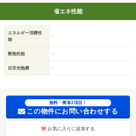
ーホン／シューズボックス／駐輪場／押入／即入居可／最
省エネ性能
上階／敷金不要／照明付／保証人不要／駅徒歩１０分以内
／敷地内ごみ置き場／プロパンガス／礼金１ヶ月／保証会
社利用可／ＩＴ重説 対応物件／アルプラザ平和堂（ショ
エネルギー消費性
ッピングセンター）まで５０２ｍ／（株）コスモス薬品／
-
能
ディスカウントドラッグコスモス小杉駅店（ドラッグスト
ア）まで４９３ｍ／セカンドストリート小杉店（その他）
断熱性能
-
まで５３８ｍ／セブンイレブン（コンビニ）まで５７７ｍ
／ドトールコーヒー（飲食店）まで６２１ｍ／文苑堂書店
目安光熱費
-
ＴＳＵＴＡＹＡ小杉町店（レンタルビデオ）まで６３０ｍ/
賃貸戸数:12戸
無料・簡単2項目！
この物件にお問い合わせする
お気に入りに追加する