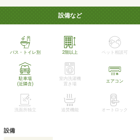
設備など
バス・トイレ別
2階以上
ペット相談可
駐車場
室内洗濯機
エアコン
(近隣含)
置き場
洗面所独立
追焚機能
オートロック
設備