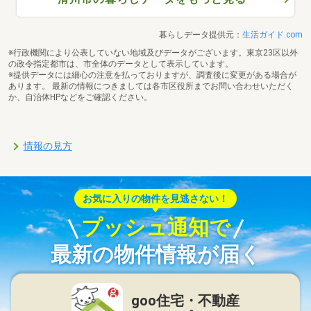
暮らしデータ提供元：
生活ガイド.com
※行政機関により公表していない地域及びデータがございます。東京23区以外
の政令指定都市は、市全体のデータとして表示しています。
※提供データには細心の注意を払っておりますが、調査後に変更がある場合が
あります。 最新の情報につきましては各市区役所までお問い合わせいただく
か、自治体HPなどをご確認ください。
情報の見方
お気に入りの物件を見逃さない！
プッシュ通知で
最新の物件情報が届く
goo住宅・不動産