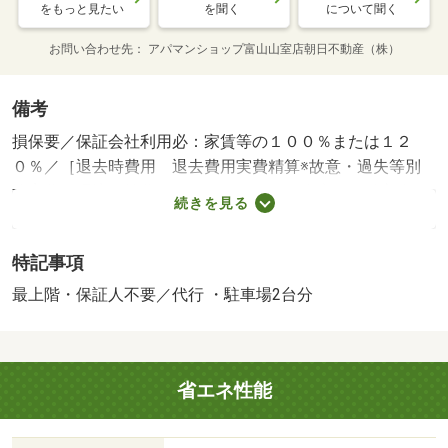
をもっと見たい
を聞く
について聞く
お問い合わせ先
アパマンショップ富山山室店朝日不動産（株）
備考
損保要／保証会社利用必：家賃等の１００％または１２
０％／［退去時費用 退去費用実費精算※故意・過失等別
途実費］環境維持費：１ヶ月５５０円（税込）、鍵交換
続きを見る
費：ご契約時１６５００円（税込）、退去時清掃費：５２
２５０円（税込）、インターネット利用料：有料、更新手
特記事項
数料：１６５００円（税込）、保証委託料：必要 保証会
社：プラザ賃貸保証／バストイレ別／エアコン／ＴＶイン
最上階・保証人不要／代行 ・駐車場2台分
ターホン／浴室乾燥機／駐輪場／宅配ボックス／最上階／
敷金不要／保証人不要／２沿線利用可／電子キー／駐車５
台以上／２駅利用可／プロパンガス／礼金１ヶ月／保証会
省エネ性能
社利用可／ＩＴ重説 対応物件／クスリのアオキ 柳原店
（スーパー）まで１９０ｍ／ファミリーマート（コンビ
ニ）まで４２１ｍ／パスタショッピングセンター（スーパ