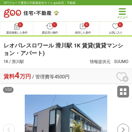
NTTグループ運営の不動産総合サイト goo住宅・不動産
0
1
0
0
最近検索した条件
最近見た物件
保存した条件
お気に入り
レオパレスロワール 滑川駅 1K 賃貸(賃貸マンシ
ョン・アパート)
1K / 滑川駅
情報提供元
SUUMO
4
賃料
万円
/ 管理費等4500円
1
/
20