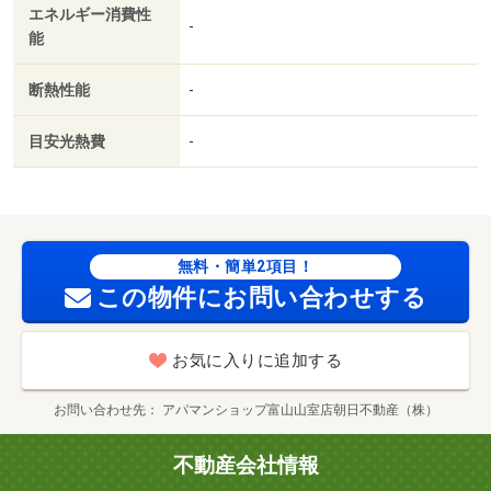
エネルギー消費性
ー）まで９２５ｍ／バロー滑川店（スーパー）まで１７０
-
能
８ｍ／エール滑川店（スーパー）まで１０５２ｍ／滑川病
院（病院）まで１３１３ｍ/賃貸戸数:22戸
断熱性能
-
目安光熱費
-
無料・簡単2項目！
この物件にお問い合わせする
お気に入りに追加する
お問い合わせ先
アパマンショップ富山山室店朝日不動産（株）
不動産会社情報