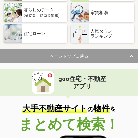
暮らしのデータ
家賃相場
(補助金・助成金情報)
人気タウン
住宅ローン
ランキング
ページトップに戻る
goo住宅・不動産
アプリ
大手不動産サイト
物件
の
を
まとめて検索！