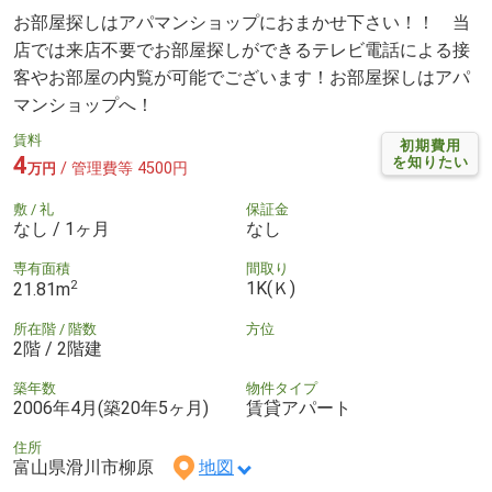
お部屋探しはアパマンショップにおまかせ下さい！！ 当
店では来店不要でお部屋探しができるテレビ電話による接
客やお部屋の内覧が可能でございます！お部屋探しはアパ
マンショップへ！
賃料
初期費用
4
を知りたい
/ 管理費等 4500円
万円
敷 / 礼
保証金
なし / 1ヶ月
なし
専有面積
間取り
2
1K(Ｋ)
21.81m
所在階 / 階数
方位
2階 / 2階建
築年数
物件タイプ
2006年4月(築20年5ヶ月)
賃貸アパート
住所
富山県滑川市柳原
地図