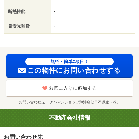
ト／保証人不要／２沿線利用可／物置／ネット使用料不要
断熱性能
-
／築２年以内／２４時間換気システム／複層ガラス／築３
年以内／サンルーム／トイレ未使用／２駅利用可／駅徒歩
目安光熱費
-
１０分以内／敷地内ごみ置き場／築５年以内／プロパンガ
ス／洗面所にドア／ＢＳ／礼金１ヶ月／保証会社利用可／
ＩＴ重説 対応物件／家賃カード決済可／ファミリーマー
ト（コンビニ）まで１６７ｍ／（株）大阪屋ショップ／魚
津釈迦堂店（スーパー）まで８９５ｍ／ローソン魚津上村
無料・簡単2項目！
木店（コンビニ）まで１３３９ｍ／（株）大阪屋ショップ
この物件にお問い合わせする
／サンプラザ店（スーパー）まで１３３７ｍ／業務スーパ
ー魚津店（スーパー）まで１３７４ｍ／アップルヒル（ス
お気に入りに追加する
ーパー）まで１８０４ｍ/賃貸戸数:10戸
お問い合わせ先
アパマンショップ魚津店朝日不動産（株）
不動産会社情報
お問い合わせ先