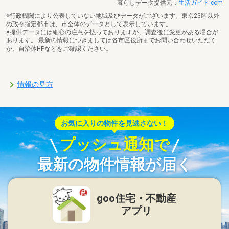
暮らしデータ提供元：
生活ガイド.com
※行政機関により公表していない地域及びデータがございます。東京23区以外
の政令指定都市は、市全体のデータとして表示しています。
※提供データには細心の注意を払っておりますが、調査後に変更がある場合が
あります。 最新の情報につきましては各市区役所までお問い合わせいただく
か、自治体HPなどをご確認ください。
情報の見方
お気に入りの物件を見逃さない！
プッシュ通知で
最新の物件情報が届く
goo住宅・不動産
アプリ