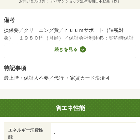
お問い合わせ先
アパマンショップ魚津店朝日不動産（株）
備考
損保要／クリーニング費／ｒｕｕｍサポート（課税対
象） １９８０円（月額）／保証会社利用必：契約時保証
委託料：２．２万／月額保証委託料：賃料総額の２．２％
続きを見る
又は５．５％ ※ペット可は２．５万／２．５％／［退去
時費用 退去費用実費精算※故意・過失等別途実費］更新
特記事項
事務手数料 ２２，０００円がかかります。契約時にクリ
ーニング費７０，０００円、鍵セット費３，３００円（税
最上階・保証人不要／代行 ・家賃カード決済可
込）が必要となります。 保証会社：ハウスリーブ株式会
社／バストイレ別／エアコン／クロゼット／フローリング
／シャワー付洗面台／ＴＶインターホン／浴室乾燥機／室
省エネ性能
内洗濯置／シューズボックス／システムキッチン／追焚機
能浴室／温水洗浄便座／脱衣所／洗面所独立／洗面化粧台
／２口コンロ／駐輪場／宅配ボックス／ＣＡＴＶ／最上階
エネルギー消費性
／敷金不要／対面式キッチン／防犯カメラ／ＩＨクッキン
-
能
グヒーター／照明付／オートバス／ウォークインクロゼッ