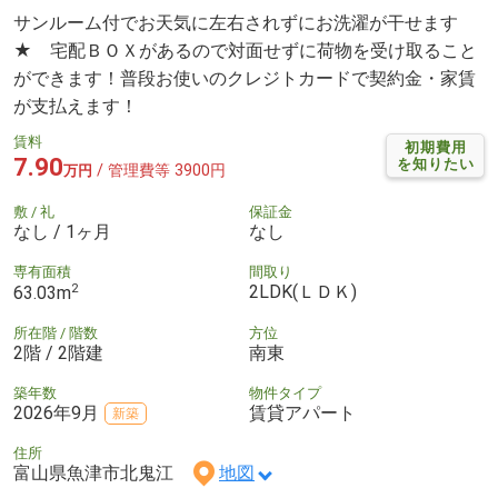
サンルーム付でお天気に左右されずにお洗濯が干せます
★ 宅配ＢＯＸがあるので対面せずに荷物を受け取ること
ができます！普段お使いのクレジトカードで契約金・家賃
が支払えます！
賃料
初期費用
7.90
を知りたい
/ 管理費等 3900円
万円
敷 / 礼
保証金
なし / 1ヶ月
なし
専有面積
間取り
2
2LDK(ＬＤＫ)
63.03m
所在階 / 階数
方位
2階 / 2階建
南東
築年数
物件タイプ
2026年9月
賃貸アパート
新築
住所
富山県魚津市北鬼江
地図