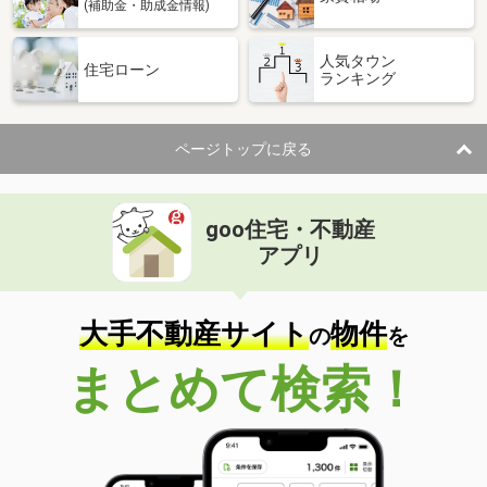
(補助金・助成金情報)
人気タウン
住宅ローン
ランキング
ページトップに戻る
goo住宅・不動産
アプリ
大手不動産サイト
物件
の
を
まとめて検索！