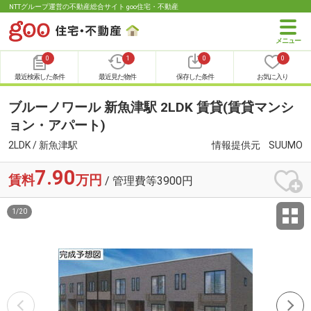
NTTグループ運営の不動産総合サイト goo住宅・不動産
0
1
0
0
最近検索した条件
最近見た物件
保存した条件
お気に入り
ブルーノワール 新魚津駅 2LDK 賃貸(賃貸マンシ
ョン・アパート)
2LDK / 新魚津駅
情報提供元
SUUMO
7.90
賃料
万円
/ 管理費等3900円
1
/
20